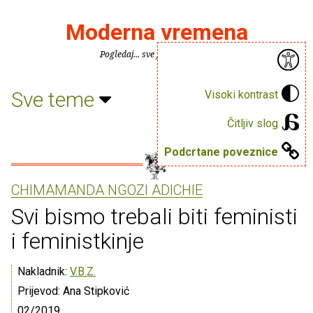
Moderna vremena
Pogledaj... sve je puno knjiga.
Sve teme
Visoki kontrast
Čitljiv slog
Podcrtane poveznice
CHIMAMANDA NGOZI ADICHIE
Svi bismo trebali biti feministi
i feministkinje
Nakladnik:
V.B.Z.
Prijevod: Ana Stipković
02/2019.