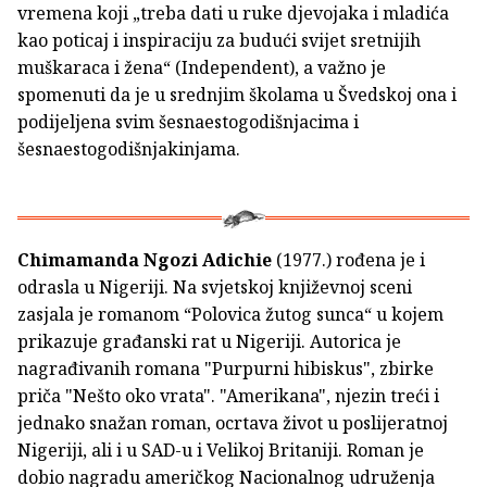
vremena koji „treba dati u ruke djevojaka i mladića
kao poticaj i inspiraciju za budući svijet sretnijih
muškaraca i žena“ (Independent), a važno je
spomenuti da je u srednjim školama u Švedskoj ona i
podijeljena svim šesnaestogodišnjacima i
šesnaestogodišnjakinjama.
Chimamanda Ngozi Adichie
(1977.) rođena je i
odrasla u Nigeriji. Na svjetskoj književnoj sceni
zasjala je romanom “Polovica žutog sunca“ u kojem
prikazuje građanski rat u Nigeriji. Autorica je
nagrađivanih romana "Purpurni hibiskus", zbirke
priča "Nešto oko vrata". "Amerikana", njezin treći i
jednako snažan roman, ocrtava život u poslijeratnoj
Nigeriji, ali i u SAD-u i Velikoj Britaniji. Roman je
dobio nagradu američkog Nacionalnog udruženja