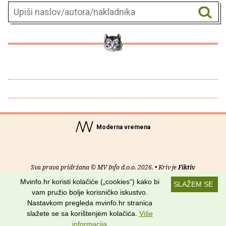
Moderna vremena
Sva prava pridržana © MV Info d.o.o. 2026. • Kriv je
Fiktiv
Mvinfo.hr koristi kolačiće („cookies“) kako bi
SLAŽEM SE
O nama
•
Pomoć
•
Uvjeti korištenja
•
RSS kanali
vam pružio bolje korisničko iskustvo.
Nastavkom pregleda mvinfo.hr stranica
Potraži nas na:
slažete se sa korištenjem kolačića.
Više
informacija