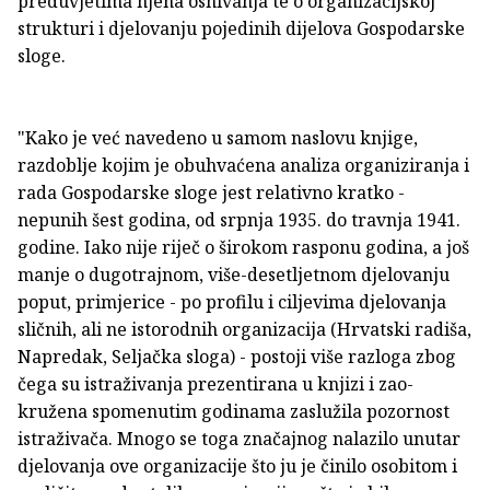
preduvjetima njena osnivanja te o organizacijskoj
strukturi i djelovanju pojedinih dijelova Gospodarske
sloge.
"Kako je već navedeno u samom naslovu knjige,
razdoblje kojim je obu­hvaćena analiza organiziranja i
rada Gospodarske sloge jest relativno kratko -
nepunih šest godina, od srpnja 1935. do travnja 1941.
godine. Iako nije riječ o širokom rasponu godina, a još
manje o dugotrajnom, više-desetljetnom djelovanju
poput, primjerice - po profilu i ciljevima djelovanja
sličnih, ali ne istorodnih organizacija (Hrvatski radiša,
Napredak, Seljačka slo­ga) - postoji više razloga zbog
čega su istraživanja prezentirana u knjizi i zao­
kružena spomenutim godinama zaslužila pozornost
istraživača. Mnogo se toga značajnog nalazilo unutar
djelovanja ove organizacije što ju je činilo osobitom i