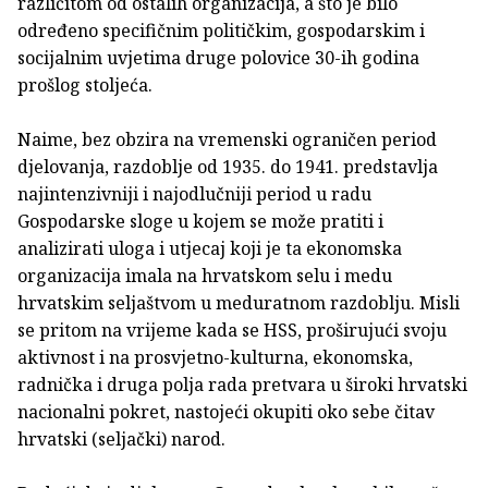
različitom od ostalih organizacija, a što je bilo
određeno specifičnim politič­kim, gospodarskim i
socijalnim uvjetima druge polovice 30-ih godina
prošlog stoljeća.
Naime, bez obzira na vremenski ograničen period
djelovanja, razdoblje od 1935. do 1941. predstavlja
najintenzivniji i najodlučniji period u radu
Gospodarske sloge u kojem se može pratiti i
analizirati uloga i utjecaj koji je ta ekonomska
organizacija imala na hrvatskom selu i medu
hrvatskim seljaštvom u meduratnom razdoblju. Misli
se pritom na vrijeme kada se HSS, proširujući svoju
aktivnost i na prosvjetno-kulturna, ekonomska,
radnička i druga polja rada pretvara u široki hrvatski
nacionalni pokret, nastojeći okupiti oko sebe čitav
hrvatski (seljački) narod.