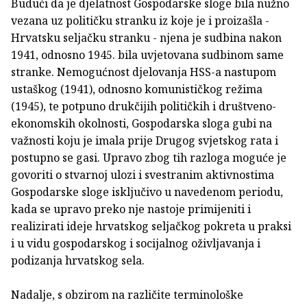
Budući da je djelatnost Gospodarske sloge bila nužno
vezana uz političku stranku iz koje je i proizašla -
Hrvatsku seljačku stranku - njena je sudbina nakon
1941, odnosno 1945. bila uvjetovana sudbi­nom same
stranke. Nemogućnost djelovanja HSS-a nastupom
ustaškog (1941), odnosno komunističkog režima
(1945), te potpuno drukčijih političkih i društveno-
ekonomskih okolnosti, Gospodarska sloga gubi na
važnosti koju je imala prije Drugog svjetskog rata i
postupno se gasi. Upravo zbog tih razloga moguće je
govoriti o stvarnoj ulozi i svestranim aktivnostima
Gospodarske sloge is­ključivo u navedenom periodu,
kada se upravo preko nje nastoje primijeniti i
realizirati ideje hrvatskog seljačkog pokreta u praksi
i u vidu gospodarskog i socijalnog oživljavanja i
podizanja hrvatskog sela.
Nadalje, s obzirom na različite terminološke