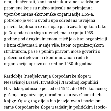
neujednačenosti, kao i na strukturalne i sadržajne
promjene koje su nužno utjecale na primjenu i
uporabu imena ekonomske organizacije HSS-a,
potrebno je već u uvodu upo određena usvojena
pravila kojih sam se nastojao pridržavati tijekom Iako
je Gospodarska sloga utemeljena u srpnju 1935.
godine pod drugim imenom, riječ je o istoj organiziciji
s istim ciljevima i, manje više, istom organizacijskom
strukturom, pa se s punim pravom može govoriti o
počecima djelovanja i kontinuiranom rada te
organizacije upravo od sredine 1930-ih godina.
Razdoblje (ne)djelovanja Gospodarske sloge u
Nezavisnoj Državi Hrvatskoj i Narodnoj Republici
Hrvatskoj, odnosno period od 1941. do 1947. konačnog
gašenja organizacije, obrađeni su u završnom dijelu
knjige. Opseg tog dijela bio je uvjetovan i pozicijom
same Gospodarske sloge u tadašnjin političkim i socio-