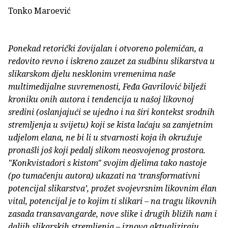
Tonko Maroević
Ponekad retorički žovijalan i otvoreno polemičan, a
redovito revno i iskreno zauzet za sudbinu slikarstva u
slikarskom djelu nesklonim vremenima naše
multimedijalne suvremenosti, Feđa Gavrilović bilježi
kroniku onih autora i tendencija u našoj likovnoj
sredini (oslanjajući se ujedno i na širi kontekst srodnih
stremljenja u svijetu) koji se kista laćaju sa zamjetnim
udjelom elana, ne bi li u stvarnosti koja ih okružuje
pronašli još koji pedalj slikom neosvojenog prostora.
"Konkvistadori s kistom" svojim djelima tako nastoje
(po tumačenju autora) ukazati na ‘transformativni
potencijal slikarstva’, prožet svojevrsnim likovnim élan
vital, potencijal je to kojim ti slikari – na tragu likovnih
zasada transavangarde, nove slike i drugih bližih nam i
daljih slikarskih stremljenja – iznova aktualiziraju