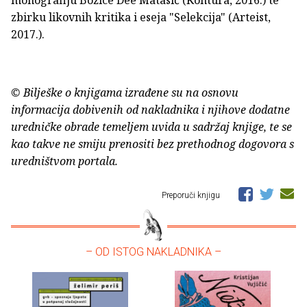
monografiju Božice Dee Matasić (Kontura, 2016.) te
zbirku likovnih kritika i eseja "Selekcija" (Arteist,
2017.).
© Bilješke o knjigama izrađene su na osnovu
informacija dobivenih od nakladnika i njihove dodatne
uredničke obrade temeljem uvida u sadržaj knjige, te se
kao takve ne smiju prenositi bez prethodnog dogovora s
uredništvom portala.
Preporuči knjigu
– OD ISTOG NAKLADNIKA –