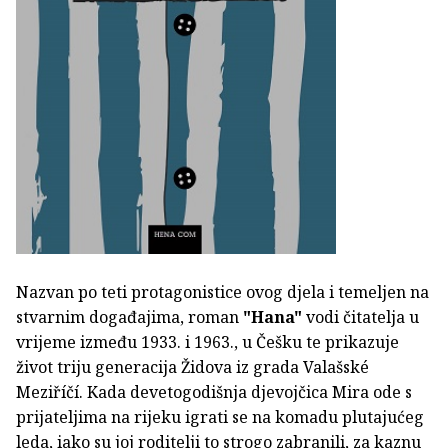
Nazvan po teti protagonistice ovog djela i temeljen na
stvarnim događajima, roman
"Hana"
vodi čitatelja u
vrijeme između 1933. i 1963., u Češku te prikazuje
život triju generacija Židova iz grada Valašské
Meziříčí. Kada devetogodišnja djevojčica Mira ode s
prijateljima na rijeku igrati se na komadu plutajućeg
leda, iako su joj roditelji to strogo zabranili, za kaznu