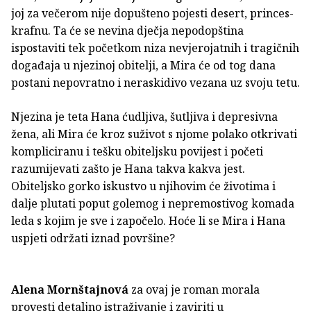
joj za večerom nije dopušteno pojesti desert, princes-
krafnu. Ta će se nevina dječja nepodopština
ispostaviti tek početkom niza nevjerojatnih i tragičnih
događaja u njezinoj obitelji, a Mira će od tog dana
postani nepovratno i neraskidivo vezana uz svoju tetu.
Njezina je teta Hana ćudljiva, šutljiva i depresivna
žena, ali Mira će kroz suživot s njome polako otkrivati
kompliciranu i tešku obiteljsku povijest i početi
razumijevati zašto je Hana takva kakva jest.
Obiteljsko gorko iskustvo u njihovim će životima i
dalje plutati poput golemog i nepremostivog komada
leda s kojim je sve i započelo. Hoće li se Mira i Hana
uspjeti održati iznad površine?
Alena Mornštajnová
za ovaj je roman morala
provesti detaljno istraživanje i zaviriti u