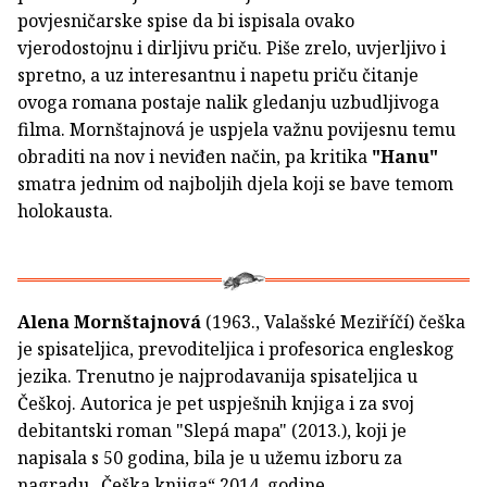
povjesničarske spise da bi ispisala ovako
vjerodostojnu i dirljivu priču. Piše zrelo, uvjerljivo i
spretno, a uz interesantnu i napetu priču čitanje
ovoga romana postaje nalik gledanju uzbudljivoga
filma. Mornštajnová je uspjela važnu povijesnu temu
obraditi na nov i neviđen način, pa kritika
"Hanu"
smatra jednim od najboljih djela koji se bave temom
holokausta.
Alena Mornštajnová
(1963., Valašské Meziříčí) češka
je spisateljica, prevoditeljica i profesorica engleskog
jezika. Trenutno je najprodavanija spisateljica u
Češkoj. Autorica je pet uspješnih knjiga i za svoj
debitantski roman "Slepá mapa" (2013.), koji je
napisala s 50 godina, bila je u užemu izboru za
nagradu „Češka knjiga“ 2014. godine.