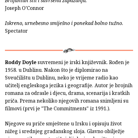
Briljantan stil i savršena zapažanja.
Joseph O’Connor
Iskreno, urnebesno smiješno i ponekad bolno tužno.
Spectator
Roddy Doyle
suvremeni je irski književnik. Rođen je
1958. u Dublinu. Nakon što je diplomirao na
Sveučilištu u Dublinu, neko je vrijeme radio kao
učitelj engleskoga jezika i geografije. Autor je brojnih
romana za odrasle i djecu, drama, scenarija i kratkih
priča. Prema nekoliko njegovih romana snimljeni su
filmovi (prvi je "The Commitments" iz 1991.).
Njegove su priče smještene u Irsku i opisuju život
nižeg i srednjeg građanskog sloja. Glavno obilježje