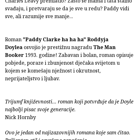
Charles Leavy premlatio? Zašto se mama i tata stalno
svađaju, i pretvaraju se da je sve u redu? Paddy vidi
sve, ali razumije sve manje...
Roman
"Paddy Clarke ha ha ha"
Roddyja
Doylea
osvojio je prestižnu nagradu
The Man
Booker
1993. godine! Zabavan i bolan, roman opisuje
pobjede, poraze i zbunjenost dječaka svijetom u
kojem se komešaju nježnost i okrutnost,
neprijateljstvo i ljubav.
Trijumf književnosti… roman koji potvrđuje da je Doyle
najbolji pisac svoje generacije.
Nick Hornby
Ovo je jedan od najizazovnijih romana koje sam čitao.