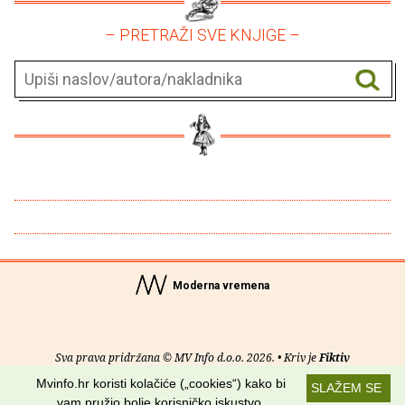
– PRETRAŽI SVE KNJIGE –
Moderna vremena
Sva prava pridržana © MV Info d.o.o. 2026. • Kriv je
Fiktiv
Mvinfo.hr koristi kolačiće („cookies“) kako bi
SLAŽEM SE
O nama
•
Pomoć
•
Uvjeti korištenja
•
RSS kanali
vam pružio bolje korisničko iskustvo.