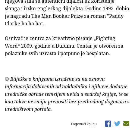
njegova stila su autentični dijalozi uz korištenje
slanga i irsko-engleskog dijalekta. Godine 1993. dobio
je nagradu The Man Booker Prize za roman "Paddy
Clarke ha ha ha".
Osnivač je centra za kreativno pisanje „Fighting
Word“ 2009. godine u Dublinu. Centar je otvoren za
polaznike svih uzrasta i potpuno je besplatan.
© Bilješke o knjigama izrađene su na osnovu
informacija dobivenih od nakladnika i njihove dodatne
uredničke obrade temeljem uvida u sadržaj knjige, te se
kao takve ne smiju prenositi bez prethodnog dogovora s
uredništvom portala.
Preporuči knjigu