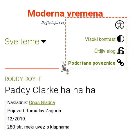
Moderna vremena
Pogledaj... sve je puno knjiga.
Sve teme
Visoki kontrast
Čitljiv slog
Podcrtane poveznice
RODDY DOYLE
Paddy Clarke ha ha ha
Nakladnik:
Opus Gradna
Prijevod: Tomislav Zagoda
12/2019.
280 str., meki uvez s klapnama