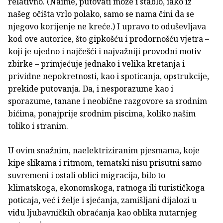
relativno. (Naime, putovati može i stablo, iako iz
našeg očišta vrlo polako, samo se nama čini da se
njegovo korijenje ne kreće.) I upravo to oduševljava
kod ove autorice, što gipkošću i prodornošću vjetra –
koji je ujedno i najčešći i najvažniji provodni motiv
zbirke – primjećuje jednako i velika kretanja i
prividne nepokretnosti, kao i spoticanja, opstrukcije,
prekide putovanja. Da, i nesporazume kao i
sporazume, tanane i neobične razgovore sa srodnim
bićima, ponajprije srodnim piscima, koliko našim
toliko i stranim.
U ovim snažnim, naelektriziranim pjesmama, koje
kipe slikama i ritmom, tematski nisu prisutni samo
suvremeni i ostali oblici migracija, bilo to
klimatskoga, ekonomskoga, ratnoga ili turističkoga
poticaja, već i želje i sjećanja, zamišljani dijalozi u
vidu ljubavničkih obraćanja kao oblika nutarnjeg