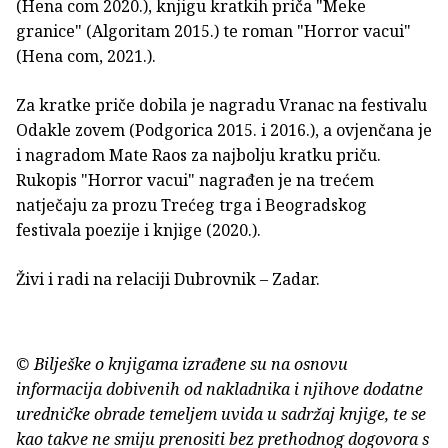
(Hena com 2020.), knjigu kratkih priča "Meke
granice" (Algoritam 2015.) te roman "Horror vacui"
(Hena com, 2021.).
Za kratke priče dobila je nagradu Vranac na festivalu
Odakle zovem (Podgorica 2015. i 2016.), a ovjenčana je
i nagradom Mate Raos za najbolju kratku priču.
Rukopis "Horror vacui" nagrađen je na trećem
natječaju za prozu Trećeg trga i Beogradskog
festivala poezije i knjige (2020.).
Živi i radi na relaciji Dubrovnik – Zadar.
© Bilješke o knjigama izrađene su na osnovu
informacija dobivenih od nakladnika i njihove dodatne
uredničke obrade temeljem uvida u sadržaj knjige, te se
kao takve ne smiju prenositi bez prethodnog dogovora s