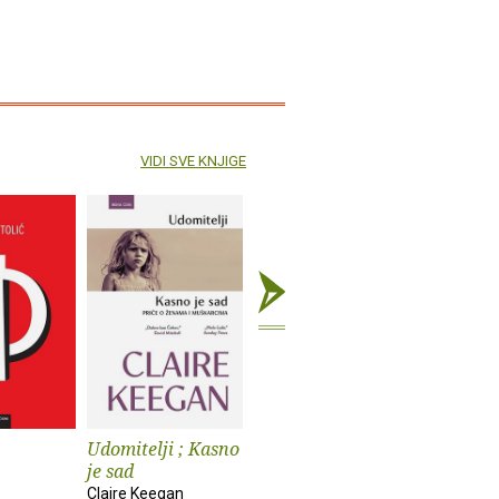
VIDI SVE KNJIGE
Udomitelji ; Kasno
Čast
Teška vo
je sad
Elif Shafak
Pia Prezelj
Claire Keegan