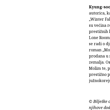
Kyung-soo
autorica, k
„Winter Fab
su većina r
prestižnih 
Lone Room“
se radi o d
roman „Moli
prodana u 
zemalja. O
Molim te, p
prestižno p
južnokorejs
© Bilješke 
njihove dod