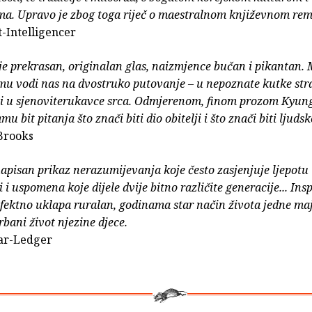
ma. Upravo je zbog toga riječ o maestralnom književnom rem
t-Intelligencer
e prekrasan, originalan glas, naizmjence bučan i pikantan. 
mu vodi nas na dvostruko putovanje – u nepoznate kutke st
i i u sjenoviterukavce srca. Odmjerenom, finom prozom Kyun
mu bit pitanja što znači biti dio obitelji i što znači biti ljudsk
Brooks
apisan prikaz nerazumijevanja koje često zasjenjuje ljepotu
 i uspomena koje dijele dvije bitno različite generacije... Ins
efektno uklapa ruralan, godinama star način života jedne ma
bani život njezine djece.
ar-Ledger