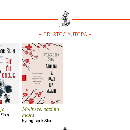
– OD ISTOG AUTORA –
je
Molim te, pazi na
mamu
 Shin
Kyung-sook Shin