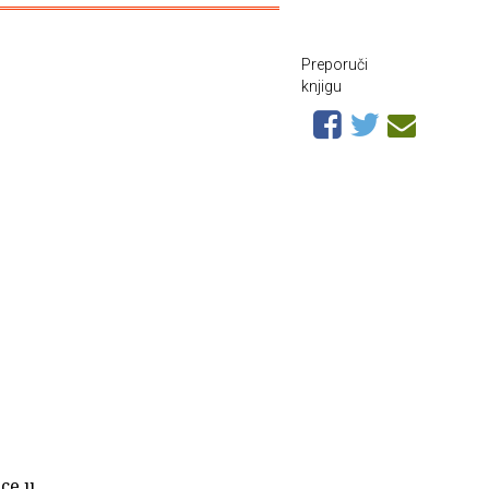
Preporuči
knjigu
ce u