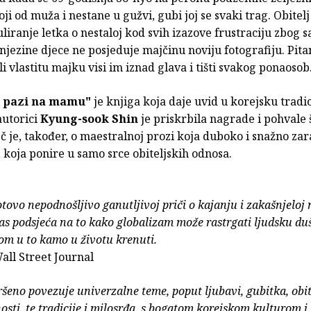
ji od muža i nestane u gužvi, gubi joj se svaki trag. Obitelj
liranje letka o nestaloj kod svih izazove frustraciju zbog 
njezine djece ne posjeduje majčinu noviju fotografiju. Pita
i vlastitu majku visi im iznad glava i tišti svakog ponaoso
, pazi na mamu"
je knjiga koja daje uvid u korejsku tradic
autorici
Kyung-sook Shin
je priskrbila nagrade i pohvale
ječ je, također, o maestralnoj prozi koja duboko i snažno zar
 koja ponire u samo srce obiteljskih odnosa.
gotovo nepodnošljivo ganutljivoj priči o kajanju i zakašnjeloj 
nas podsjeća na to kako globalizam može rastrgati ljudsku duš
om u to kamo u životu krenuti.
Wall Street Journal
eno povezuje univerzalne teme, poput ljubavi, gubitka, obite
sti, te tradicije i milosrđa, s bogatom korejskom kulturom i