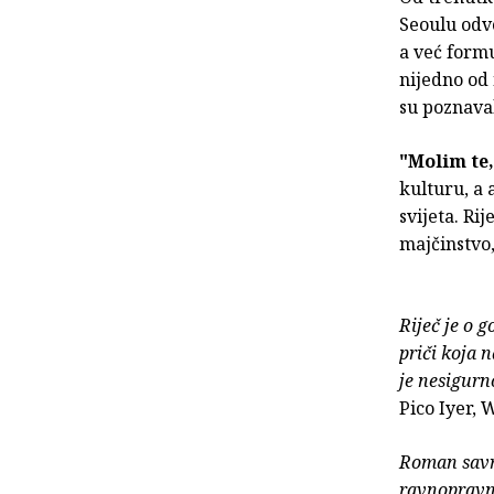
Seoulu odvo
a već formu
nijedno od 
su poznaval
"Molim te
kulturu, a 
svijeta. Ri
majčinstvo,
Riječ je o 
priči koja 
je nesigurn
Pico Iyer, 
Roman savrš
ravnopravno