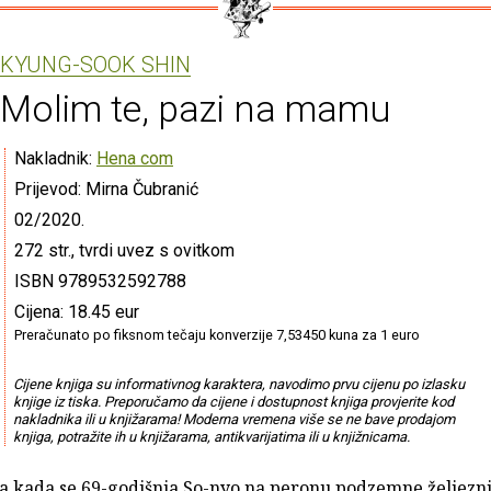
KYUNG-SOOK SHIN
Molim te, pazi na mamu
Nakladnik:
Hena com
Prijevod: Mirna Čubranić
02/2020.
272 str., tvrdi uvez s ovitkom
ISBN 9789532592788
Cijena: 18.45 eur
Preračunato po fiksnom tečaju konverzije 7,53450 kuna za 1 euro
Cijene knjiga su informativnog karaktera, navodimo prvu cijenu po izlasku
knjige iz tiska. Preporučamo da cijene i dostupnost knjiga provjerite kod
nakladnika ili u knjižarama! Moderna vremena više se ne bave prodajom
knjiga, potražite ih u knjižarama, antikvarijatima ili u knjižnicama.
a kada se 69-godišnja So-nyo na peronu podzemne željezni