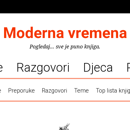
Moderna vremena
Pogledaj... sve je puno knjiga.
e
Razgovori
Djeca
e
Preporuke
Razgovori
Teme
Top lista knji