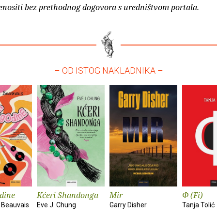
enositi bez prethodnog dogovora s uredništvom portala.
– OD ISTOG NAKLADNIKA –
dine
Kćeri Shandonga
Mir
Φ (Fi)
 Beauvais
Eve J. Chung
Garry Disher
Tanja Tolić