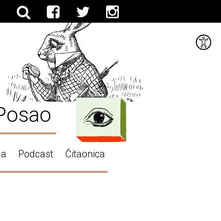
Posao
ga
Podcast
Čitaonica