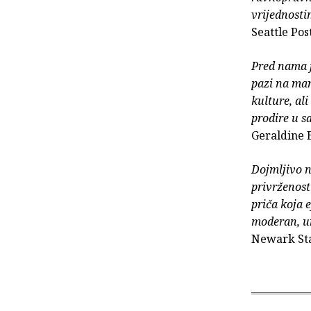
vrijednosti
Seattle Pos
Pred nama j
pazi na ma
kulture, al
prodire u sa
Geraldine 
Dojmljivo n
privrženosti
priča koja 
moderan, ur
Newark St