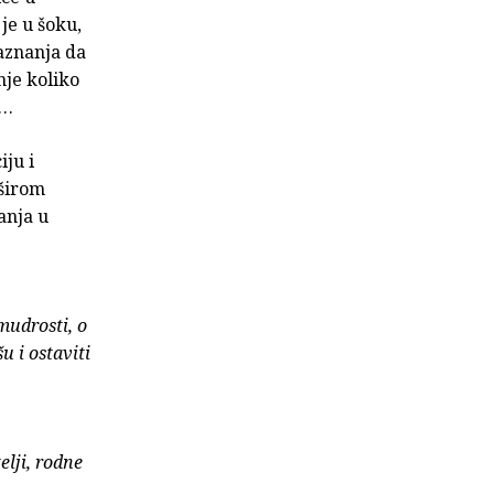
 je u šoku,
saznanja da
nje koliko
b…
iju i
 širom
anja u
mudrosti, o
u i ostaviti
lji, rodne