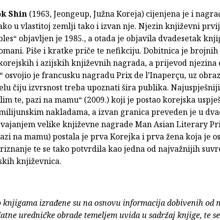
k Shin
(1963, Jeongeup, Južna Koreja) cijenjena je i nagr
ako u vlastitoj zemlji tako i izvan nje. Njezin književni prvi
les“ objavljen je 1985., a otada je objavila dvadesetak knji
omani. Piše i kratke priče te nefikciju. Dobitnica je brojnih 
korejskih i azijskih književnih nagrada, a prijevod njezina 
 osvojio je francusku nagradu Prix de l’Inaperçu, uz obra
jelu čiju izvrsnost treba upoznati šira publika. Najuspješniji 
m te, pazi na mamu“ (2009.) koji je postao korejska uspje
milijunskim nakladama, a izvan granica preveden je u dv
svajanjem velike književne nagrade Man Asian Literary Pri
azi na mamu) postala je prva Korejka i prva žena koja je os
riznanje te se tako potvrdila kao jedna od najvažnijih su
kih književnica.
o knjigama izrađene su na osnovu informacija dobivenih od 
atne uredničke obrade temeljem uvida u sadržaj knjige, te s