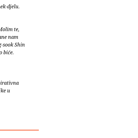
ek-djelu.
Molim te,
rane nam
g-sook Shin
o biće.
pirativna
jke u