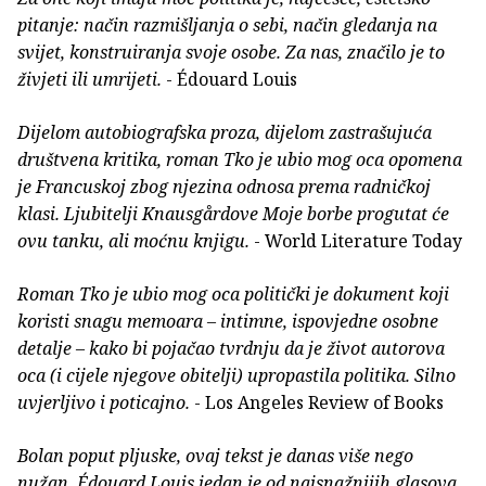
pitanje: način razmišljanja o sebi, način gledanja na
svijet, konstruiranja svoje osobe. Za nas, značilo je to
živjeti ili umrijeti.
- Édouard Louis
Dijelom autobiografska proza, dijelom zastrašujuća
društvena kritika, roman Tko je ubio mog oca opomena
je Francuskoj zbog njezina odnosa prema radničkoj
klasi. Ljubitelji Knausgårdove Moje borbe progutat će
ovu tanku, ali moćnu knjigu.
- World Literature Today
Roman Tko je ubio mog oca politički je dokument koji
koristi snagu memoara – intimne, ispovjedne osobne
detalje – kako bi pojačao tvrdnju da je život autorova
oca (i cijele njegove obitelji) upropastila politika. Silno
uvjerljivo i poticajno.
- Los Angeles Review of Books
Bolan poput pljuske, ovaj tekst je danas više nego
nužan. Édouard Louis jedan je od najsnažnijih glasova