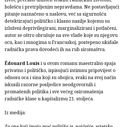
bolešću i pretrpljenim nepravdama. Ne postavljajući
pitanje naznačeno u naslovu, već sa sigurnošću
detektirajući političko i klasno nasilje kojemu su
izloženi deprivilegirani, marginalizirani i potlačeni,
autor se oštro obrušuje na sve vlade koje su njegovu
ocu, kao i mnogima u Francuskoj, postepeno ukidale
radnička prava dovodeći ih na rub siromaštva.
Édouard Louis
i u ovom romanu maestralno spaja
privatno i političko, ispisujući intimnu pripovijest o
odnosu oca i sina koji su obojica, svaki na svoj način
iskusili razorne posljedice neodgovornih i
promašenih politika i sve većeg osiromašenja
radničke klase u kapitalizmu 21. stoljeća.
Iz medija:
Za one koji imaju moć politika je, najčešće, estetsko