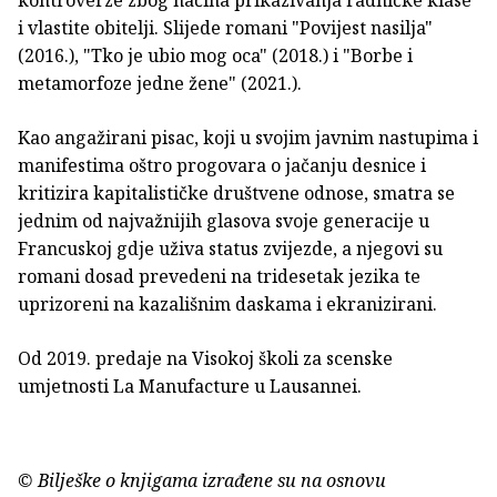
kontroverze zbog načina prikazivanja radničke klase
i vlastite obitelji. Slijede romani "Povijest nasilja"
(2016.), "Tko je ubio mog oca" (2018.) i "Borbe i
metamorfoze jedne žene" (2021.).
Kao angažirani pisac, koji u svojim javnim nastupima i
manifestima oštro progovara o jačanju desnice i
kritizira kapitalističke društvene odnose, smatra se
jednim od najvažnijih glasova svoje generacije u
Francuskoj gdje uživa status zvijezde, a njegovi su
romani dosad prevedeni na tridesetak jezika te
uprizoreni na kazališnim daskama i ekranizirani.
Od 2019. predaje na Visokoj školi za scenske
umjetnosti La Manufacture u Lausannei.
© Bilješke o knjigama izrađene su na osnovu