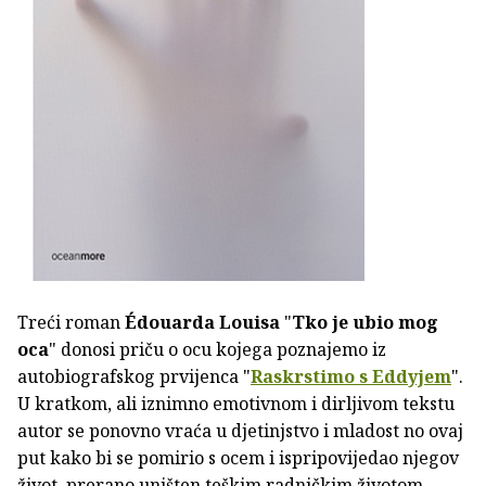
Treći roman
Édouarda Louisa
"
Tko je ubio mog
oca
" donosi priču o ocu kojega poznajemo iz
autobiografskog prvijenca "
Raskrstimo s Eddyjem
".
U kratkom, ali iznimno emotivnom i dirljivom tekstu
autor se ponovno vraća u djetinjstvo i mladost no ovaj
put kako bi se pomirio s ocem i ispripovijedao njegov
život, prerano uništen teškim radničkim životom,