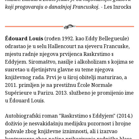
koji progovaraju o današnjoj Francuskoj.
- Les Inrocks
Édouard Louis
(rođen 1992. kao Eddy Bellegueule)
odrastao je u selu Hallencourt na sjeveru Francuske,
mjestu radnje njegova prvijenca Raskrstimo s
Eddyjem. Siromaštvo, nasilje i alkoholizam s kojima se
susretao u djetinjstvu glavne su teme njegova
književnog rada. Prvi je u široj obitelji maturirao, a
2011. primljen je na prestižnu École Normale
Supérieure u Parizu. 2013. službeno je promijenio ime
u Édouard Louis.
Autobiografski roman "Raskrstimo s Eddyjem" (2014.)
doživio je nesvakidašnju medijsku pozornost i brojne
pohvale zbog književne iznimnosti, ali i izazvao