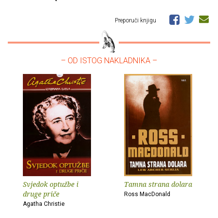
Preporuči knjigu
– OD ISTOG NAKLADNIKA –
Svjedok optužbe i
Tamna strana dolara
druge priče
Ross MacDonald
Agatha Christie