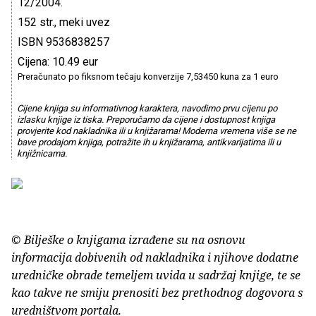
12/2004.
152 str., meki uvez
ISBN 9536838257
Cijena: 10.49 eur
Preračunato po fiksnom tečaju konverzije 7,53450 kuna za 1 euro
Cijene knjiga su informativnog karaktera, navodimo prvu cijenu po
izlasku knjige iz tiska. Preporučamo da cijene i dostupnost knjiga
provjerite kod nakladnika ili u knjižarama! Moderna vremena više se ne
bave prodajom knjiga, potražite ih u knjižarama, antikvarijatima ili u
knjižnicama.
© Bilješke o knjigama izrađene su na osnovu
informacija dobivenih od nakladnika i njihove dodatne
uredničke obrade temeljem uvida u sadržaj knjige, te se
kao takve ne smiju prenositi bez prethodnog dogovora s
uredništvom portala.