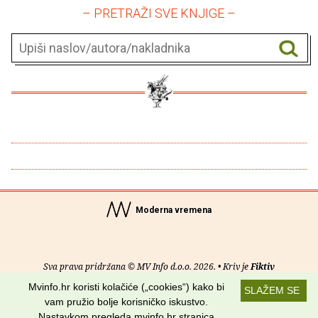
– PRETRAŽI SVE KNJIGE –
Moderna vremena
Sva prava pridržana © MV Info d.o.o. 2026. • Kriv je
Fiktiv
Mvinfo.hr koristi kolačiće („cookies“) kako bi
SLAŽEM SE
O nama
•
Pomoć
•
Uvjeti korištenja
•
RSS kanali
vam pružio bolje korisničko iskustvo.
Nastavkom pregleda mvinfo.hr stranica