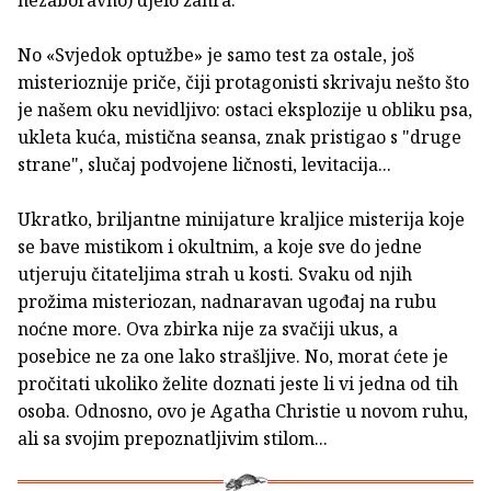
nezaboravno) djelo žanra.
No «Svjedok optužbe» je samo test za ostale, još
misterioznije priče, čiji protagonisti skrivaju nešto što
je našem oku nevidljivo: ostaci eksplozije u obliku psa,
ukleta kuća, mistična seansa, znak pristigao s "druge
strane", slučaj podvojene ličnosti, levitacija...
Ukratko, briljantne minijature kraljice misterija koje
se bave mistikom i okultnim, a koje sve do jedne
utjeruju čitateljima strah u kosti. Svaku od njih
prožima misteriozan, nadnaravan ugođaj na rubu
noćne more. Ova zbirka nije za svačiji ukus, a
posebice ne za one lako strašljive. No, morat ćete je
pročitati ukoliko želite doznati jeste li vi jedna od tih
osoba. Odnosno, ovo je Agatha Christie u novom ruhu,
ali sa svojim prepoznatljivim stilom...