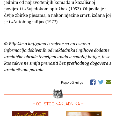
jednim od najizvođenijih komada u kazališnoj
povijesti i «Svjedokom optužbe» (1953). Objavila je i
dvije zbirke pjesama, a nakon njezine smrti izdana joj
je i «Autobiografija» (1977).
© Bilješke o knjigama izrađene su na osnovu
informacija dobivenih od nakladnika i njihove dodatne
uredničke obrade temeljem uvida u sadržaj knjige, te se
kao takve ne smiju prenositi bez prethodnog dogovora s
uredništvom portala.
Preporuči knjigu
– OD ISTOG NAKLADNIKA –