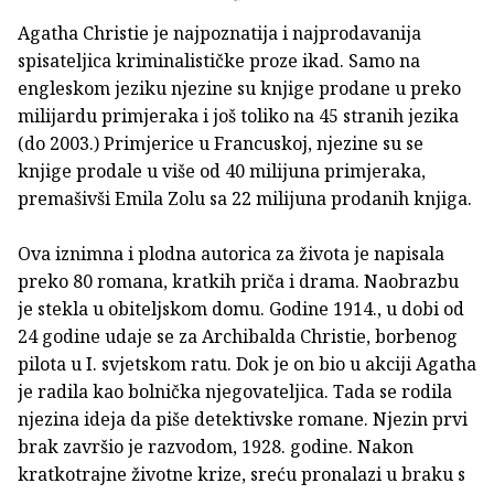
Agatha Christie je najpoznatija i najprodavanija
spisateljica kriminalističke proze ikad. Samo na
engleskom jeziku njezine su knjige prodane u preko
milijardu primjeraka i još toliko na 45 stranih jezika
(do 2003.) Primjerice u Francuskoj, njezine su se
knjige prodale u više od 40 milijuna primjeraka,
premašivši Emila Zolu sa 22 milijuna prodanih knjiga.
Ova iznimna i plodna autorica za života je napisala
preko 80 romana, kratkih priča i drama. Naobrazbu
je stekla u obiteljskom domu. Godine 1914., u dobi od
24 godine udaje se za Archibalda Christie, borbenog
pilota u I. svjetskom ratu. Dok je on bio u akciji Agatha
je radila kao bolnička njegovateljica. Tada se rodila
njezina ideja da piše detektivske romane. Njezin prvi
brak završio je razvodom, 1928. godine. Nakon
kratkotrajne životne krize, sreću pronalazi u braku s