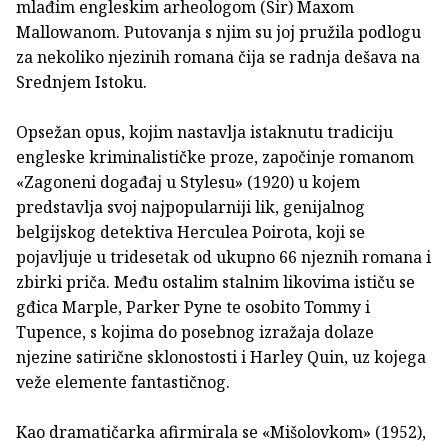
mlađim engleskim arheologom (Sir) Maxom
Mallowanom. Putovanja s njim su joj pružila podlogu
za nekoliko njezinih romana čija se radnja dešava na
Srednjem Istoku.
Opsežan opus, kojim nastavlja istaknutu tradiciju
engleske kriminalističke proze, započinje romanom
«Zagoneni događaj u Stylesu» (1920) u kojem
predstavlja svoj najpopularniji lik, genijalnog
belgijskog detektiva Herculea Poirota, koji se
pojavljuje u tridesetak od ukupno 66 njeznih romana i
zbirki priča. Među ostalim stalnim likovima ističu se
gđica Marple, Parker Pyne te osobito Tommy i
Tupence, s kojima do posebnog izražaja dolaze
njezine satirične sklonostosti i Harley Quin, uz kojega
veže elemente fantastičnog.
Kao dramatičarka afirmirala se «Mišolovkom» (1952),