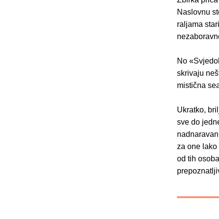
Naslovnu st
raljama star
nezaboravno
No «Svjedok 
skrivaju neš
mistična sea
Ukratko, bri
sve do jedne
nadnaravan 
za one lako s
od tih osoba
prepoznatlji