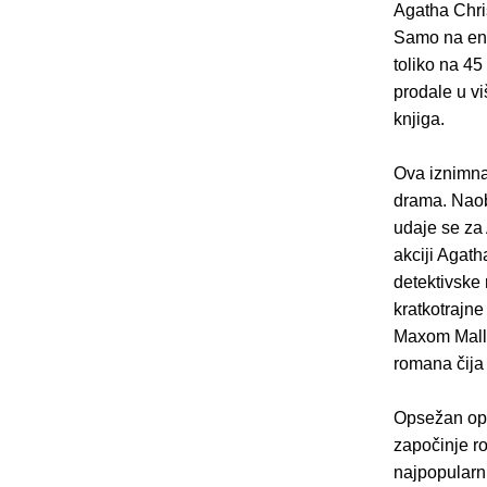
Agatha Chris
Samo na eng
toliko na 45
prodale u vi
knjiga.
Ova iznimna 
drama. Naob
udaje se za 
akciji Agath
detektivske
kratkotrajne
Maxom Mallo
romana čija
Opsežan opus
započinje r
najpopularni