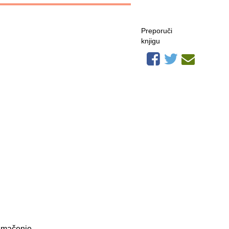
Preporuči
knjigu
tumačenje.