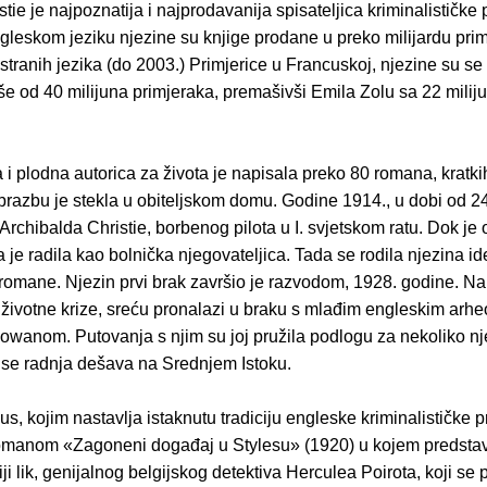
tie je najpoznatija i najprodavanija spisateljica kriminalističke 
leskom jeziku njezine su knjige prodane u preko milijardu primj
 stranih jezika (do 2003.) Primjerice u Francuskoj, njezine su se
še od 40 milijuna primjeraka, premašivši Emila Zolu sa 22 milij
i plodna autorica za života je napisala preko 80 romana, kratkih
razbu je stekla u obiteljskom domu. Godine 1914., u dobi od 2
Archibalda Christie, borbenog pilota u I. svjetskom ratu. Dok je 
a je radila kao bolnička njegovateljica. Tada se rodila njezina id
 romane. Njezin prvi brak završio je razvodom, 1928. godine. N
 životne krize, sreću pronalazi u braku s mlađim engleskim arhe
wanom. Putovanja s njim su joj pružila podlogu za nekoliko nj
 se radnja dešava na Srednjem Istoku.
, kojim nastavlja istaknutu tradiciju engleske kriminalističke p
omanom «Zagoneni događaj u Stylesu» (1920) u kojem predstav
ji lik, genijalnog belgijskog detektiva Herculea Poirota, koji se 