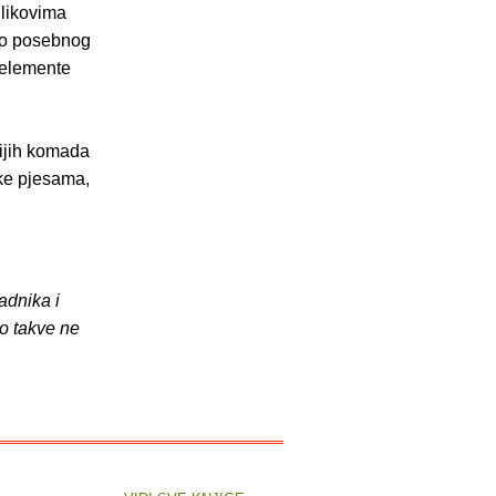
 likovima
 do posebnog
e elemente
ijih komada
rke pjesama,
adnika i
o takve ne