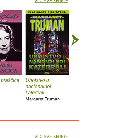
VIDI SVE KNJIGE
 praščića
Ubojstvo u
Ubojstva na
Herkulov
nacionalnoj
Titanicu
katedrali
Max Allan Collins
Margaret Truman
VIDI SVE KNJIGE