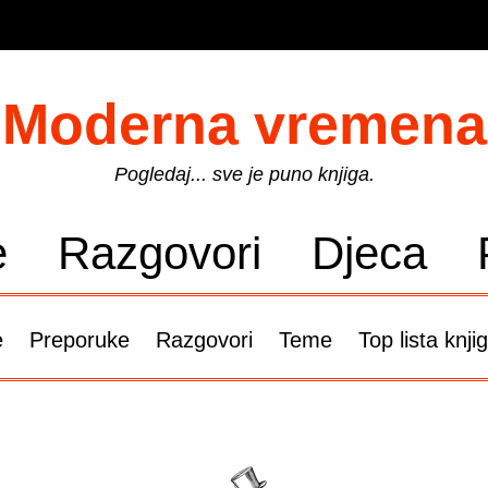
Moderna vremena
Pogledaj... sve je puno knjiga.
e
Razgovori
Djeca
e
Preporuke
Razgovori
Teme
Top lista knji