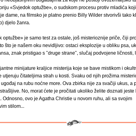
oriju «Svjedok optužbe», o sudskom procesu protiv mladića koj
ije dame, na filmsko je platno prenio Billy Wilder stvorivši tako k
) djelo žanra.
optužbe» je samo test za ostale, još misterioznije priče, čiji pr
to što je našem oku nevidljivo: ostaci eksplozije u obliku psa, u
nsa, znak pristigao s "druge strane", slučaj podvojene ličnosti, le
ljantne minijature kraljice misterija koje se bave mistikom i okult
 utjeruju čitateljima strah u kosti. Svaku od njih prožima mister
ugođaj na rubu noćne more. Ova zbirka nije za svačiji ukus, a 
trašljive. No, morat ćete je pročitati ukoliko želite doznati jeste 
. Odnosno, ovo je Agatha Christie u novom ruhu, ali sa svojim
vim stilom...