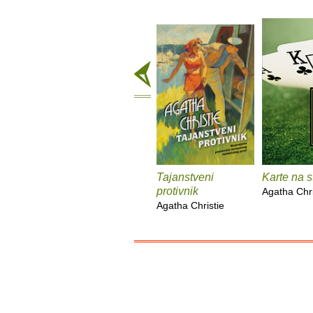
Tajanstveni
Karte na s
protivnik
Agatha Chri
Agatha Christie