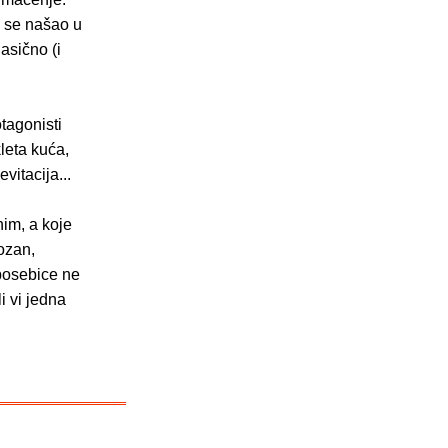
i se našao u
lasično (i
otagonisti
kleta kuća,
vitacija...
nim, a koje
iozan,
posebice ne
li vi jedna