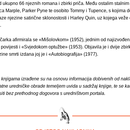
d ukupno 66 njeznih romana i zbirki priča. Među ostalim stalnim
đica Marple, Parker Pyne te osobito Tommy i Tupence, s kojima
aze njezine satirične sklonostosti i Harley Quin, uz kojega vež
.
čarka afirmirala se «Mišolovkom» (1952), jednim od najizvođen
 povijesti i «Svjedokom optužbe» (1953). Objavila je i dvije zbi
ine smrti izdana joj je i «Autobiografija» (1977).
o knjigama izrađene su na osnovu informacija dobivenih od nakl
atne uredničke obrade temeljem uvida u sadržaj knjige, te se ka
siti bez prethodnog dogovora s uredništvom portala.