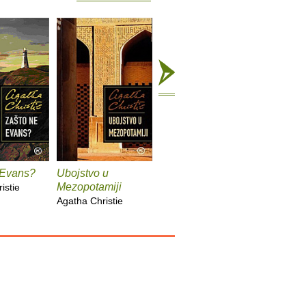
 Evans?
Ubojstvo u
Zla kuća
Bliži se 
Mezopotamiji
istie
Agatha Christie
Agatha Ch
Agatha Christie