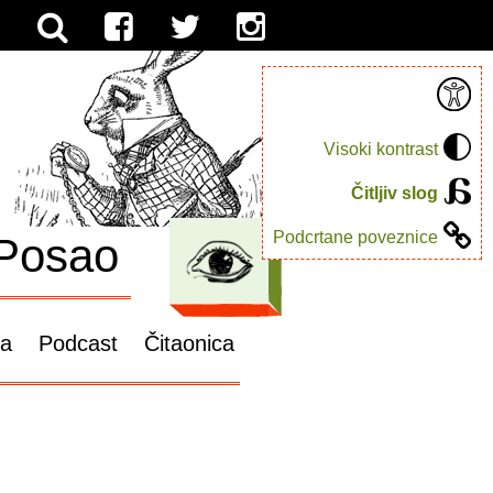
Visoki kontrast
Čitljiv slog
Podcrtane poveznice
Posao
ga
Podcast
Čitaonica