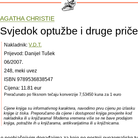
AGATHA CHRISTIE
Svjedok optužbe i druge priče
Nakladnik:
V.D.T.
Prijevod: Danijel Tušek
06/2007.
248, meki uvez
ISBN 9789536838547
Cijena: 11.81 eur
Preračunato po fiksnom tečaju konverzije 7,53450 kuna za 1 euro
Cijene knjiga su informativnog karaktera, navodimo prvu cijenu po izlasku
knjige iz tiska. Preporučamo da cijene i dostupnost knjiga provjerite kod
nakladnika ili u knjižarama! Moderna vremena više se ne bave prodajom
knjiga, potražite ih u knjižarama, antikvarijatima ili u knjižnicama.
a o neobjašnjivim događajima za koje ne postoji ovozemaljsko 