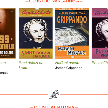
– OD ISTOG NAKLADNIKA –
ana
Smrt dolazi na
Nađeni novac
Pet malih
kraju
James Grippando
onald
– OD ISTOG AUTORA –