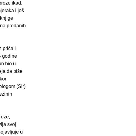
proze ikad.
eraka i još
 knjige
una prodanih
 priča i
4 godine
on bio u
eja da piše
akon
ologom (Sir)
ezinih
roze,
lja svoj
pojavljuje u