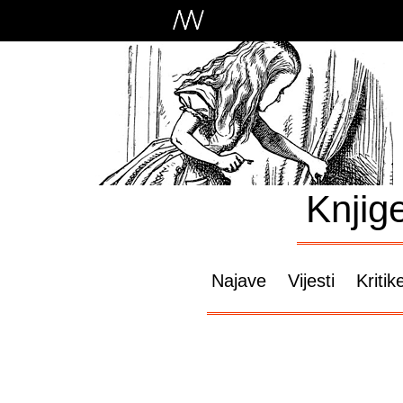
Knjig
Najave
Vijesti
Kritik