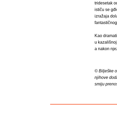
tridesetak o
ističu se g
izražaja dol
fantastičnog
Kao dramati
u kazališnoj
a nakon njez
© Bilješke 
njihove dod
smiju preno