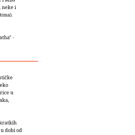
, neke i
tona).
atha" -
stičke
reko
rice u
aka,
 kratkih
 u dobi od