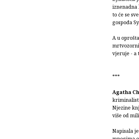
iznenadna 
to će se sv
gospođa Sy
A u oprošt
mrtvozorni
vjeruje - a
***
Agatha Ch
kriminalist
Njezine knj
više od mil
Napisala j
mnogima od 