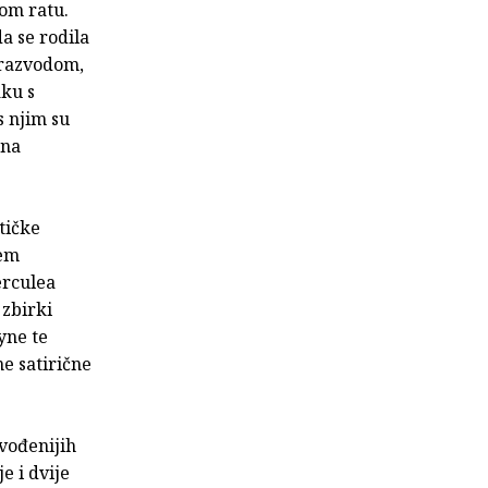
kom ratu.
da se rodila
 razvodom,
aku s
 njim su
 na
tičke
jem
erculea
 zbirki
yne te
e satirične
vođenijih
e i dvije