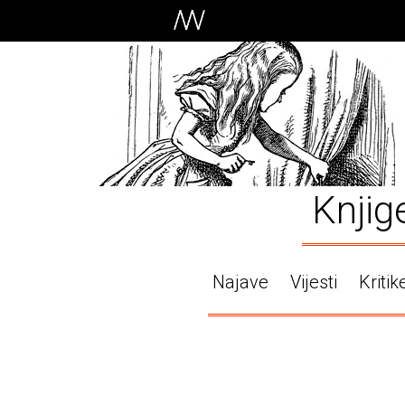
Knjig
Najave
Vijesti
Kritik