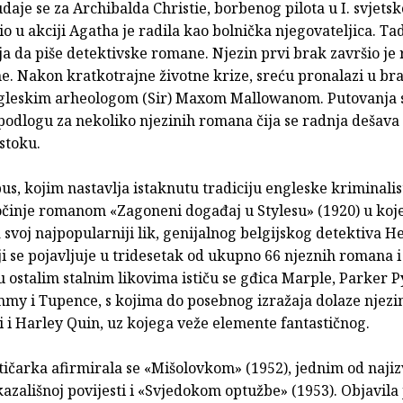
daje se za Archibalda Christie, borbenog pilota u I. svjets
io u akciji Agatha je radila kao bolnička njegovateljica. Ta
ja da piše detektivske romane. Njezin prvi brak završio je
e. Nakon kratkotrajne životne krize, sreću pronalazi u br
leskim arheologom (Sir) Maxom Mallowanom. Putovanja s
 podlogu za nekoliko njezinih romana čija se radnja dešava
stoku.
s, kojim nastavlja istaknutu tradiciju engleske kriminalis
očinje romanom «Zagoneni događaj u Stylesu» (1920) u ko
 svoj najpopularniji lik, genijalnog belgijskog detektiva H
ji se pojavljuje u tridesetak od ukupno 66 njeznih romana i
 ostalim stalnim likovima ističu se gđica Marple, Parker P
mmy i Tupence, s kojima do posebnog izražaja dolaze njezin
i i Harley Quin, uz kojega veže elemente fantastičnog.
ičarka afirmirala se «Mišolovkom» (1952), jednim od najiz
zališnoj povijesti i «Svjedokom optužbe» (1953). Objavila j