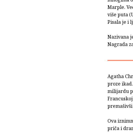
Marple. Već
više puta (
Pisala je 
Nazivana je
Nagrada za
Agatha Chri
proze ikad
milijardu p
Francuskoj,
premašivši 
Ova iznimna
priča i dra