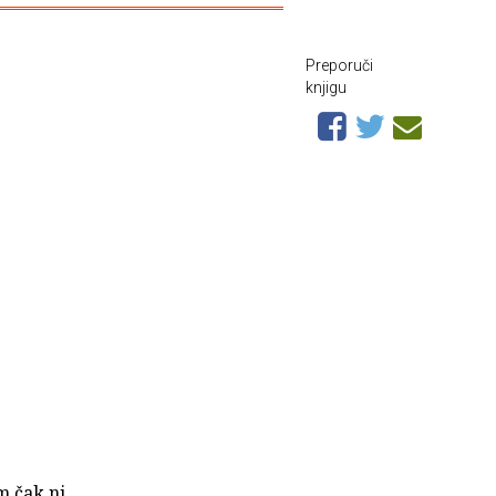
Preporuči
knjigu
m čak ni