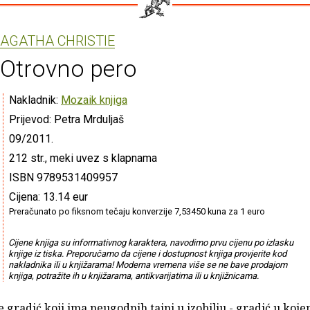
AGATHA CHRISTIE
Otrovno pero
Nakladnik:
Mozaik knjiga
Prijevod: Petra Mrduljaš
09/2011.
212 str., meki uvez s klapnama
ISBN 9789531409957
Cijena: 13.14 eur
Preračunato po fiksnom tečaju konverzije 7,53450 kuna za 1 euro
Cijene knjiga su informativnog karaktera, navodimo prvu cijenu po izlasku
knjige iz tiska. Preporučamo da cijene i dostupnost knjiga provjerite kod
nakladnika ili u knjižarama! Moderna vremena više se ne bave prodajom
knjiga, potražite ih u knjižarama, antikvarijatima ili u knjižnicama.
 gradić koji ima neugodnih tajni u izobilju - gradić u koje