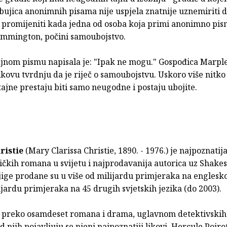
bujica anonimnih pisama nije uspjela znatnije uznemiriti d
e promijeniti kada jedna od osoba koja primi anonimno pis
mmington, počini samoubojstvo.
ajnom pismu napisala je: "Ipak ne mogu." Gospođica Marpl
kovu tvrdnju da je riječ o samoubojstvu. Uskoro više nitk
 tajne prestaju biti samo neugodne i postaju ubojite.
ristie
(Mary Clarissa Christie, 1890. - 1976.) je najpoznatij
ičkih romana u svijetu i najprodavanija autorica uz Shake
ige prodane su u više od milijardu primjeraka na englesko
ijardu primjeraka na 45 drugih svjetskih jezika (do 2003).
e preko osamdeset romana i drama, uglavnom detektivskih
njih pojavljuju se njeni najpoznatiji likovi, Hercule Poirot