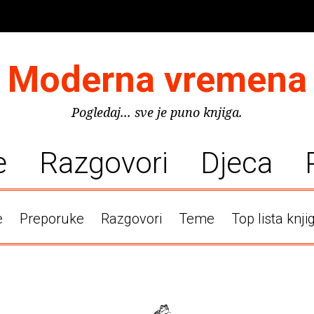
Moderna vremena
Pogledaj... sve je puno knjiga.
e
Razgovori
Djeca
e
Preporuke
Razgovori
Teme
Top lista knji