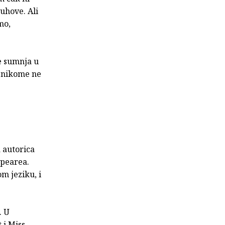
uhove. Ali
mo,
e sumnja u
o nikome ne
a autorica
spearea.
m jeziku, i
. U
 i Miss