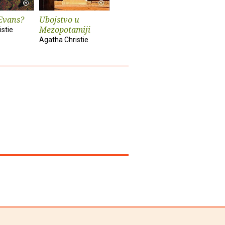
Evans?
Ubojstvo u
Zla kuća
Bliži se č
Mezopotamiji
stie
Agatha Christie
Agatha Chr
Agatha Christie