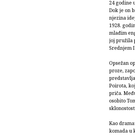
24 godine u
Dok je on b
njezina ide
1928. godin
mlađim eng
joj pružila
Srednjem I
Opsežan opu
proze, zap
predstavlja
Poirota, ko
priča. Među
osobito To
sklonostost
Kao dramat
komada u ka