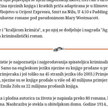
ina njezinih knjiga i kratkih priča adaptirana je u filmove
Ubojstvo u Orijent Expressu, Smrt na Nilu, U 4.50 s Padding
i ljubavne romane pod pseudonimom Mary Westmacott.
 i "kraljicom krimića", a po njoj se dodjeluje i nagrada "Ag
 kriminalistički roman.
stie je najpoznatija i najprodavanija spisateljica kriminali
. Samo na engleskom jeziku njezine su knjige prodane u p
rimjeraka i još toliko na 45 stranih jezika (do 2003.) Primje
 njezine su se knjige prodale u više od 40 milijuna primjer
Emila Zolu sa 22 milijuna prodanih knjiga.
 i plodna autorica za života je napisala preko 80 romana,
ma. Naobrazbu je stekla u obiteljskom domu. Godine 1914.,