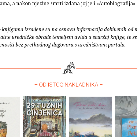
ama, a nakon njezine smrti izdana joj je i «Autobiografija» 
o knjigama izrađene su na osnovu informacija dobivenih od 
atne uredničke obrade temeljem uvida u sadržaj knjige, te s
enositi bez prethodnog dogovora s uredništvom portala.
– OD ISTOG NAKLADNIKA –