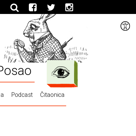
Posao
ga
Podcast
Čitaonica