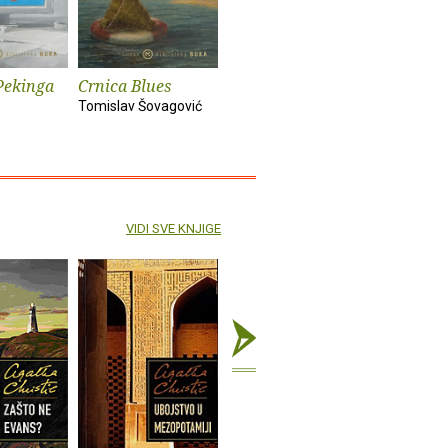
Pekinga
Crnica Blues
Futur treći
Monika i
Tomislav Šovagović
Sandra Vlašić
Darko Pern
VIDI SVE KNJIGE