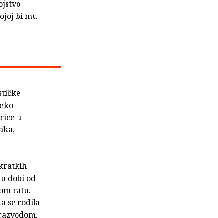
ojstvo
ojoj bi mu
stičke
reko
rice u
aka,
 kratkih
 u dobi od
kom ratu.
da se rodila
 razvodom,