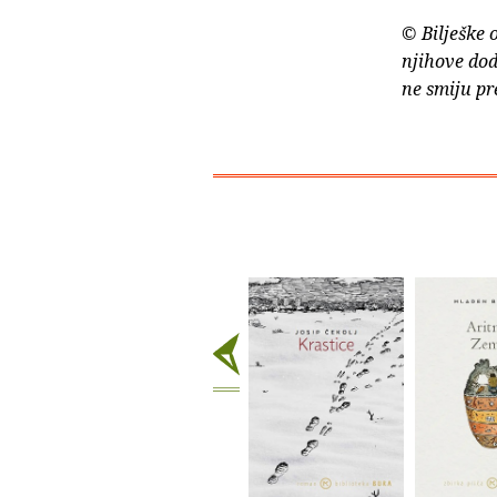
© Bilješke 
njihove dod
ne smiju pr