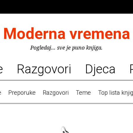
Moderna vremena
Pogledaj... sve je puno knjiga.
e
Razgovori
Djeca
e
Preporuke
Razgovori
Teme
Top lista knji