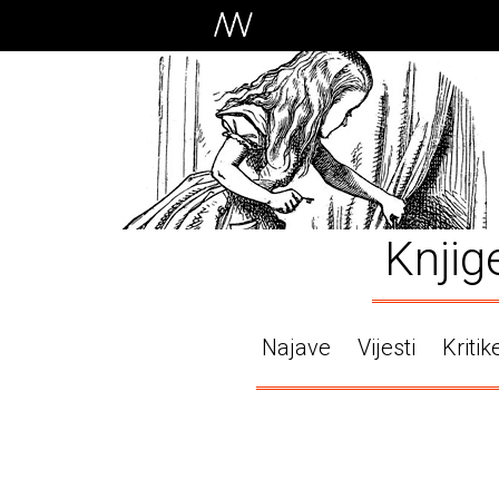
Knjig
Najave
Vijesti
Kritik