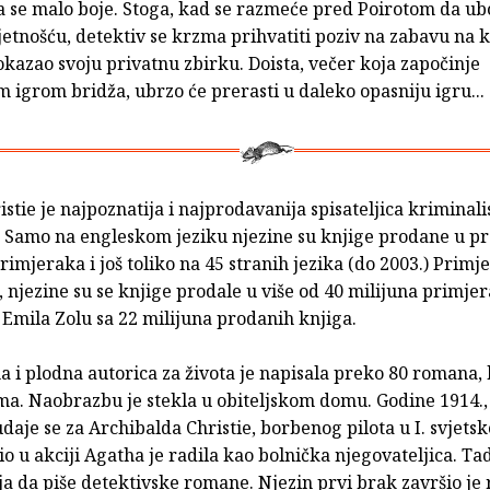
a se malo boje. Stoga, kad se razmeće pred Poirotom da ub
etnošću, detektiv se krzma prihvatiti poziv na zabavu na k
kazao svoju privatnu zbirku. Doista, večer koja započinje
 igrom bridža, ubrzo će prerasti u daleko opasniju igru...
stie je najpoznatija i najprodavanija spisateljica kriminali
. Samo na engleskom jeziku njezine su knjige prodane u p
rimjeraka i još toliko na 45 stranih jezika (do 2003.) Primje
 njezine su se knjige prodale u više od 40 milijuna primjer
Emila Zolu sa 22 milijuna prodanih knjiga.
 i plodna autorica za života je napisala preko 80 romana,
ma. Naobrazbu je stekla u obiteljskom domu. Godine 1914.,
daje se za Archibalda Christie, borbenog pilota u I. svjets
io u akciji Agatha je radila kao bolnička njegovateljica. Ta
ja da piše detektivske romane. Njezin prvi brak završio je