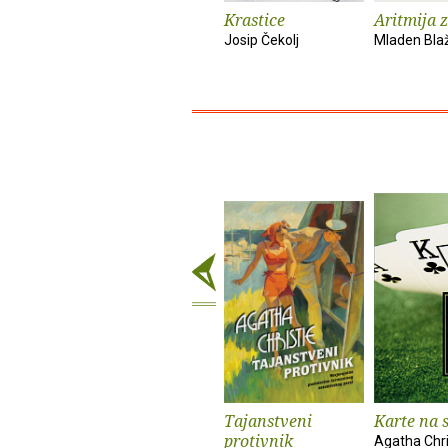
Krastice
Aritmija 
Josip Čekolj
Mladen Bla
Tajanstveni
Karte na s
protivnik
Agatha Chri