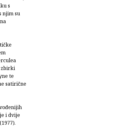
aku s
 njim su
 na
tičke
jem
erculea
 zbirki
yne te
e satirične
vođenijih
e i dvije
(1977).