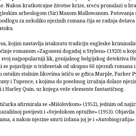
e. Nakon kratkotrajne životne krize, sreću pronalazi u br
leskim arheologom (Sir) Maxom Mallowanom. Putovanja s
 podlogu za nekoliko njezinih romana čija se radnja dešava
stoku.
s, kojim nastavlja istaknutu tradiciju engleske kriminalis
očinje romanom «Zagoneni događaj u Stylesu» (1920) u ko
 svoj najpopularniji lik, genijalnog belgijskog detektiva H
ji se pojavljuje u tridesetak od ukupno 66 njeznih romana i
 ostalim stalnim likovima ističu se gđica Marple, Parker P
mmy i Tupence, s kojima do posebnog izražaja dolaze njezin
i i Harley Quin, uz kojega veže elemente fantastičnog.
ičarka afirmirala se «Mišolovkom» (1952), jednim od najiz
zališnoj povijesti i «Svjedokom optužbe» (1953). Objavila j
ama, a nakon njezine smrti izdana joj je i «Autobiografija» 