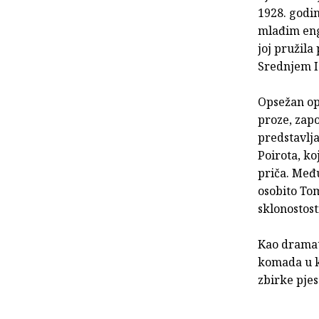
1928. godin
mlađim eng
joj pružila
Srednjem I
Opsežan opu
proze, zap
predstavlja
Poirota, ko
priča. Među
osobito To
sklonostost
Kao dramat
komada u ka
zbirke pjes