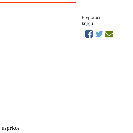
Preporuči
knjigu
i usprkos