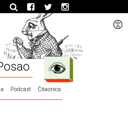
Posao
ga
Podcast
Čitaonica