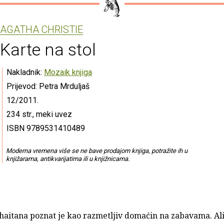
AGATHA CHRISTIE
Karte na stol
Nakladnik:
Mozaik knjiga
Prijevod: Petra Mrduljaš
12/2011.
234 str., meki uvez
ISBN 9789531410489
Moderna vremena više se ne bave prodajom knjiga, potražite ih u
knjižarama, antikvarijatima ili u knjižnicama.
haitana poznat je kao razmetljiv domaćin na zabavama. Al