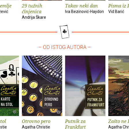
zemlje
29 tužnih
Takav neki dan
Pisma iz 
činjenica
žević
Iva Bezinović-Haydon
Vid Barić
Andrija Škare
– OD ISTOG AUTORA –
tol
Otrovno pero
Putnik za
Zašto ne 
Frankfurt
stie
Agatha Christie
Agatha Chri