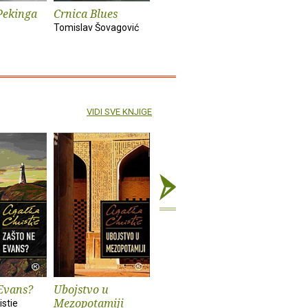
Pekinga
Crnica Blues
Futur treći
Monika i
Tomislav Šovagović
Sandra Vlašić
Darko Pern
VIDI SVE KNJIGE
Evans?
Ubojstvo u
Zla kuća
Bliži se č
Mezopotamiji
stie
Agatha Christie
Agatha Chr