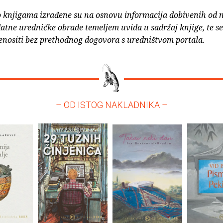
o knjigama izrađene su na osnovu informacija dobivenih od 
atne uredničke obrade temeljem uvida u sadržaj knjige, te s
enositi bez prethodnog dogovora s uredništvom portala.
– OD ISTOG NAKLADNIKA –