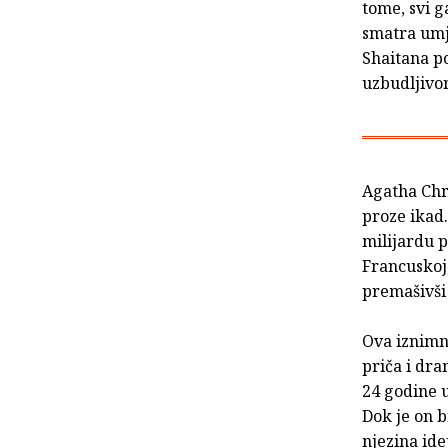
tome, svi g
smatra umj
Shaitana po
uzbudljivom
Agatha Chri
proze ikad
milijardu p
Francuskoj,
premašivši 
Ova iznimna
priča i dra
24 godine u
Dok je on b
njezina ide