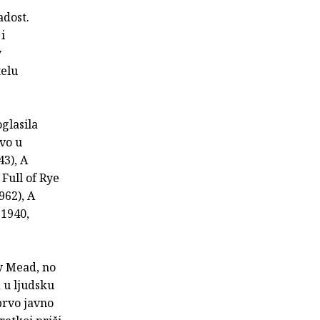
adost.
i
v
telu
oglasila
vo u
43), A
Full of Rye
962), A
 1940,
y Mead, no
 u ljudsku
prvo javno