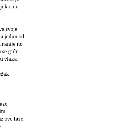
rijekornu
va svoje
da jedan od
 ranije no
u se gubi
i vlaka.
ežak
faze
vim
z ove faze,
o