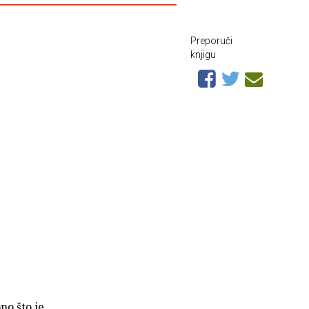
Preporuči
knjigu
no što je