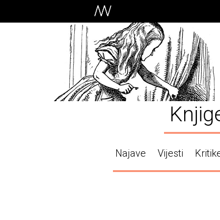
Knjig
Najave
Vijesti
Kritik