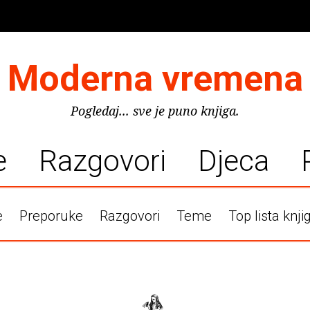
Moderna vremena
Pogledaj... sve je puno knjiga.
e
Razgovori
Djeca
e
Preporuke
Razgovori
Teme
Top lista knji