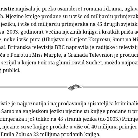
ristie
napisala je preko osamdeset romana i drama, ugla
h. Njezine knjige prodane su u više od milijardu primjera
eziku, i više od milijardu primjeraka na 45 drugih svjetsk
sa 2003. godinom). Većina njezinih knjiga i kratkih priča 
e, neke i više puta (Ubojstvo u Orijent Ekspresu, Smrt na Nil
). Britanska televizija BBC napravila je radijske i televizi
a o Poirotu i Miss Marple, a Granada Television je produc
 serijal u kojem Poirota glumi David Suchet, možda najpozn
 publici.
stie je najpoznatija i najprodavanija spisateljica kriminali
. Samo na engleskom jeziku njezine su knjige prodane u p
rimjeraka i još toliko na 45 stranih jezika (do 2003.) Primje
 njezine su se knjige prodale u više od 40 milijuna primjer
Emila Zolu sa 22 milijuna prodanih knjiga.