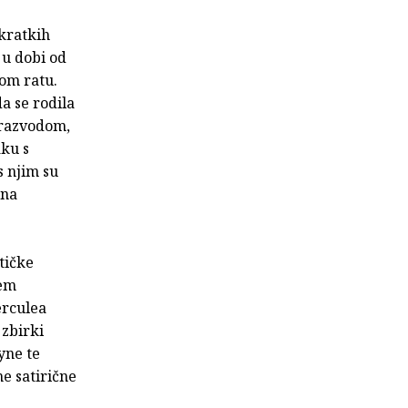
 kratkih
 u dobi od
kom ratu.
da se rodila
 razvodom,
aku s
 njim su
 na
tičke
jem
erculea
 zbirki
yne te
e satirične