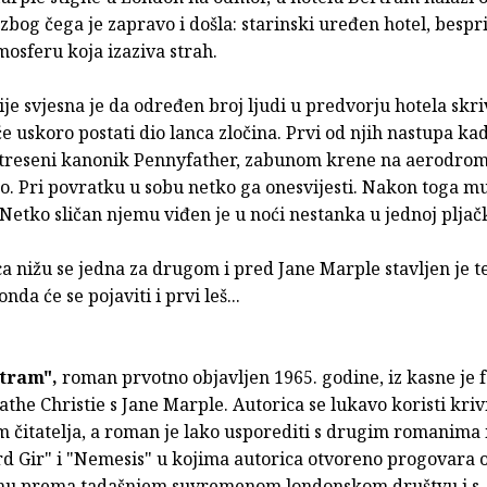
 zbog čega je zapravo i došla: starinski uređen hotel, besp
mosferu koja izaziva strah.
je svjesna je da određen broj ljudi u predvorju hotela skri
će uskoro postati dio lanca zločina. Prvi od njih nastupa ka
astreseni kanonik Pennyfather, zabunom krene na aerodrom
ao. Pri povratku u sobu netko ga onesvijesti. Nakon toga m
 Netko sličan njemu viđen je u noći nestanka u jednoj pljačk
a nižu se jedna za drugom i pred Jane Marple stavljen je t
nda će se pojaviti i prvi leš...
rtram",
roman prvotno objavljen 1965. godine, iz kasne je 
he Christie s Jane Marple. Autorica se lukavo koristi kri
čitatelja, a roman je lako usporediti s drugim romanima i
rd Gir" i "Nemesis" u kojima autorica otvoreno progovara 
mu prema tadašnjem suvremenom londonskom društvu i s