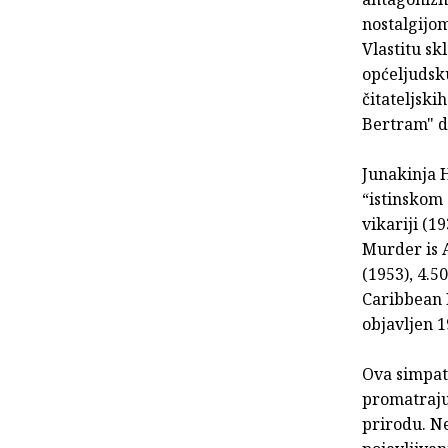
nostalgijom
Vlastitu sk
općeljudsk
čitateljski
Bertram" d
Junakinja 
“istinskom
vikariji (1
Murder is A
(1953), 4.5
Caribbean 
objavljen 1
Ova simpat
promatrajuć
prirodu. N