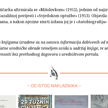
ičarka afirmirala se «Mišolovkom» (1952), jednim od najiz
zališnoj povijesti i «Svjedokom optužbe» (1953). Objavila j
ama, a nakon njezine smrti izdana joj je i «Autobiografija» 
o knjigama izrađene su na osnovu informacija dobivenih od 
atne uredničke obrade temeljem uvida u sadržaj knjige, te s
enositi bez prethodnog dogovora s uredništvom portala.
– OD ISTOG NAKLADNIKA –