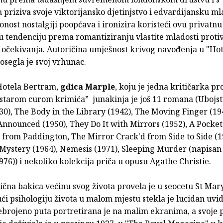
 priziva svoje viktorijansko djetinjstvo i edvardijansku ml
lonost nostalgiji poopćava i ironizira koristeći ovu privatnu 
u tendenciju prema romantiziranju vlastite mladosti proti
h očekivanja. Autoričina umješnost krivog navođenja u "Ho
osegla je svoj vrhunac.
Hotela Bertram,
gđica Marple
, koju je jedna kritičarka pr
 starom curom krimića” junakinja je još 11 romana (Ubojst
930), The Body in the Library (1942), The Moving Finger (19
nnounced (1950), They Do It with Mirrors (1952), A Pocket 
0 from Paddington, The Mirror Crack'd from Side to Side (1
Mystery (1964), Nemesis (1971), Sleeping Murder (napisan
976)) i nekoliko kolekcija priča u opusu Agathe Christie.
ična bakica većinu svog života provela je u seocetu St Mar
i psihologiju života u malom mjestu stekla je lucidan uvid
ebrojeno puta portretirana je na malim ekranima, a svoje 