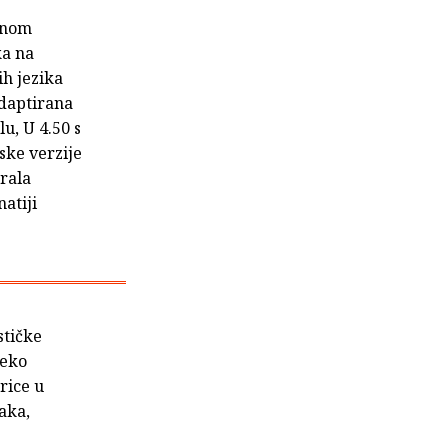
vnom
ka na
ih jezika
adaptirana
u, U 4.50 s
jske verzije
irala
atiji
stičke
reko
rice u
aka,