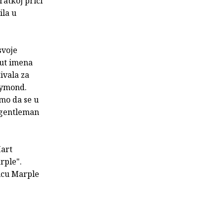
ratkoj priči
ila u
svoje
put imena
ivala za
aymond.
emo da se u
'gentleman
Hart
rple".
đicu Marple