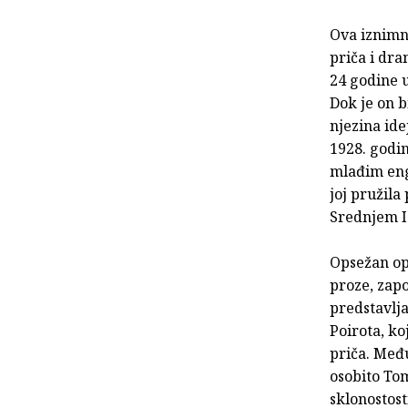
Ova iznimna
priča i dra
24 godine u
Dok je on b
njezina ide
1928. godin
mlađim eng
joj pružila
Srednjem I
Opsežan opu
proze, zap
predstavlja
Poirota, ko
priča. Među
osobito To
sklonostost