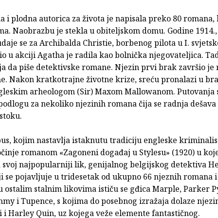
 i plodna autorica za života je napisala preko 80 romana,
ma. Naobrazbu je stekla u obiteljskom domu. Godine 1914.,
daje se za Archibalda Christie, borbenog pilota u I. svjets
io u akciji Agatha je radila kao bolnička njegovateljica. Ta
ja da piše detektivske romane. Njezin prvi brak završio je
e. Nakon kratkotrajne životne krize, sreću pronalazi u br
leskim arheologom (Sir) Maxom Mallowanom. Putovanja s
 podlogu za nekoliko njezinih romana čija se radnja dešava
stoku.
s, kojim nastavlja istaknutu tradiciju engleske kriminalis
očinje romanom «Zagoneni događaj u Stylesu» (1920) u ko
 svoj najpopularniji lik, genijalnog belgijskog detektiva H
ji se pojavljuje u tridesetak od ukupno 66 njeznih romana i
 ostalim stalnim likovima ističu se gđica Marple, Parker P
mmy i Tupence, s kojima do posebnog izražaja dolaze njezin
i i Harley Quin, uz kojega veže elemente fantastičnog.