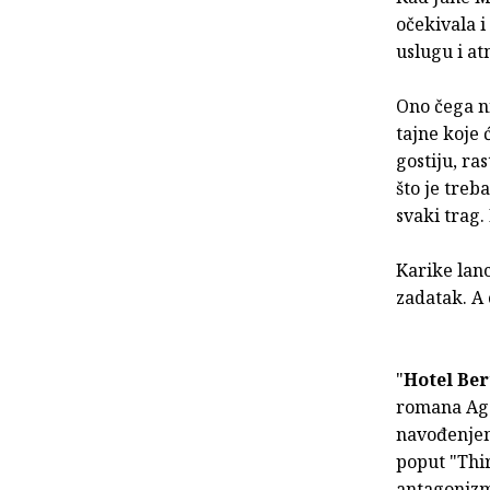
očekivala i
uslugu i at
Ono čega ni
tajne koje 
gostiju, r
što je treb
svaki trag.
Karike lanc
zadatak. A o
"
Hotel Be
romana Agat
navođenjem 
poput "Thi
antagoniz