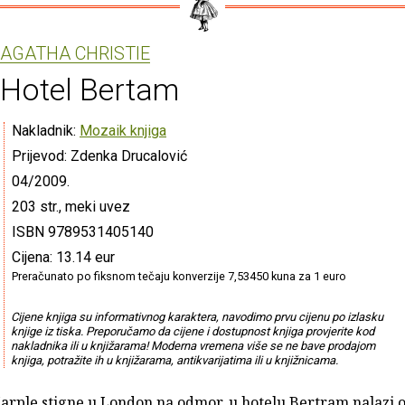
AGATHA CHRISTIE
Hotel Bertam
Nakladnik:
Mozaik knjiga
Prijevod: Zdenka Drucalović
04/2009.
203 str., meki uvez
ISBN 9789531405140
Cijena: 13.14 eur
Preračunato po fiksnom tečaju konverzije 7,53450 kuna za 1 euro
Cijene knjiga su informativnog karaktera, navodimo prvu cijenu po izlasku
knjige iz tiska. Preporučamo da cijene i dostupnost knjiga provjerite kod
nakladnika ili u knjižarama! Moderna vremena više se ne bave prodajom
knjiga, potražite ih u knjižarama, antikvarijatima ili u knjižnicama.
arple stigne u London na odmor, u hotelu Bertram nalazi o