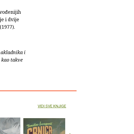
vođenijih
e i dvije
(1977).
nakladnika i
e kao takve
VIDI SVE KNJIGE