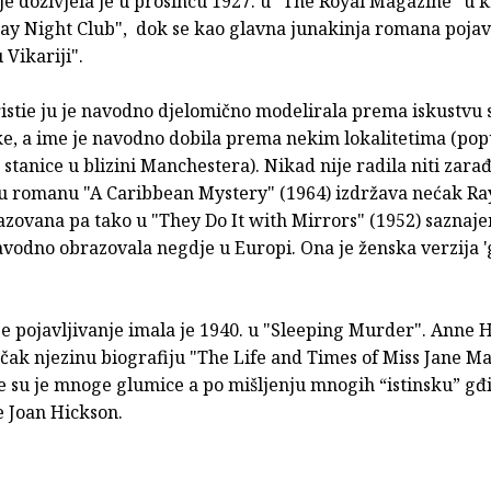
je doživjela je u prosincu 1927. u "The Royal Magazine" u k
ay Night Club", dok se kao glavna junakinja romana pojav
 Vikariji".
istie ju je navodno djelomično modelirala prema iskustvu 
ake, a ime je navodno dobila prema nekim lokalitetima (po
 stanice u blizini Manchestera). Nikad nije radila niti zarađ
u u romanu "A Caribbean Mystery" (1964) izdržava nećak R
azovana pa tako u "They Do It with Mirrors" (1952) saznaj
avodno obrazovala negdje u Europi. Ona je ženska verzija 
e pojavljivanje imala je 1940. u "Sleeping Murder". Anne 
 čak njezinu biografiju "The Life and Times of Miss Jane Ma
le su je mnoge glumice a po mišljenju mnogih “istinsku” g
je Joan Hickson.