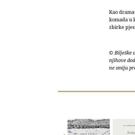
Kao dramat
komada u ka
zbirke pjes
© Bilješke 
njihove dod
ne smiju pr