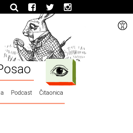
Posao
ga
Podcast
Čitaonica