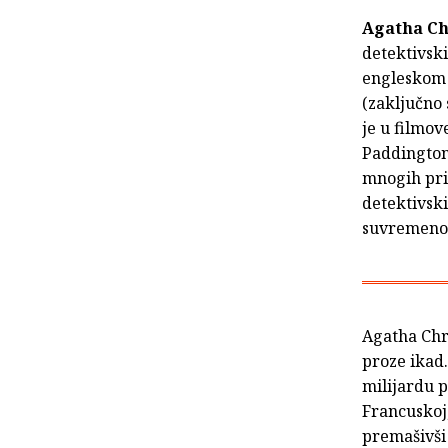
Agatha Ch
detektivski
engleskom j
(zaključno 
je u filmov
Paddingtona
mnogih prič
detektivski
suvremenoj
Agatha Chri
proze ikad
milijardu p
Francuskoj,
premašivši 