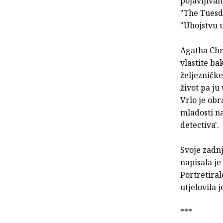
pojavljivan
"The Tuesd
"Ubojstvu u
Agatha Chr
vlastite b
željezničke
život pa j
Vrlo je obr
mladosti n
detectiva'.
Svoje zadnj
napisala je
Portretira
utjelovila 
***