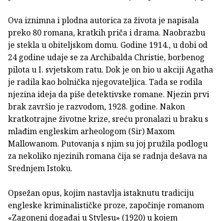
Ova iznimna i plodna autorica za života je napisala
preko 80 romana, kratkih priča i drama. Naobrazbu
je stekla u obiteljskom domu. Godine 1914., u dobi od
24 godine udaje se za Archibalda Christie, borbenog
pilota u I. svjetskom ratu. Dok je on bio u akciji Agatha
je radila kao bolnička njegovateljica. Tada se rodila
njezina ideja da piše detektivske romane. Njezin prvi
brak završio je razvodom, 1928. godine. Nakon
kratkotrajne životne krize, sreću pronalazi u braku s
mlađim engleskim arheologom (Sir) Maxom
Mallowanom. Putovanja s njim su joj pružila podlogu
za nekoliko njezinih romana čija se radnja dešava na
Srednjem Istoku.
Opsežan opus, kojim nastavlja istaknutu tradiciju
engleske kriminalističke proze, započinje romanom
«Zagoneni događaj u Stylesu» (1920) u kojem