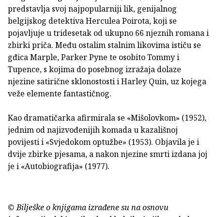
predstavlja svoj najpopularniji lik, genijalnog
belgijskog detektiva Herculea Poirota, koji se
pojavljuje u tridesetak od ukupno 66 njeznih romana i
zbirki priča. Među ostalim stalnim likovima ističu se
gđica Marple, Parker Pyne te osobito Tommy i
Tupence, s kojima do posebnog izražaja dolaze
njezine satirične sklonostosti i Harley Quin, uz kojega
veže elemente fantastičnog.
Kao dramatičarka afirmirala se «Mišolovkom» (1952),
jednim od najizvođenijih komada u kazališnoj
povijesti i «Svjedokom optužbe» (1953). Objavila je i
dvije zbirke pjesama, a nakon njezine smrti izdana joj
je i «Autobiografija» (1977).
© Bilješke o knjigama izrađene su na osnovu