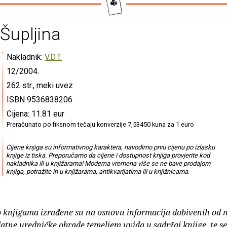
Šupljina
Nakladnik:
V.D.T.
12/2004.
262 str., meki uvez
ISBN 9536838206
Cijena: 11.81 eur
Preračunato po fiksnom tečaju konverzije 7,53450 kuna za 1 euro
Cijene knjiga su informativnog karaktera, navodimo prvu cijenu po izlasku
knjige iz tiska. Preporučamo da cijene i dostupnost knjiga provjerite kod
nakladnika ili u knjižarama! Moderna vremena više se ne bave prodajom
knjiga, potražite ih u knjižarama, antikvarijatima ili u knjižnicama.
o knjigama izrađene su na osnovu informacija dobivenih od 
atne uredničke obrade temeljem uvida u sadržaj knjige, te s