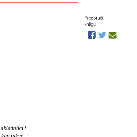
Preporuči
knjigu
nakladnika i
e kao takve