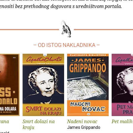
enositi bez prethodnog dogovora s uredništvom portala.
– OD ISTOG NAKLADNIKA –
rana
Smrt dolazi na
Nađeni novac
Pet malih
kraju
James Grippando