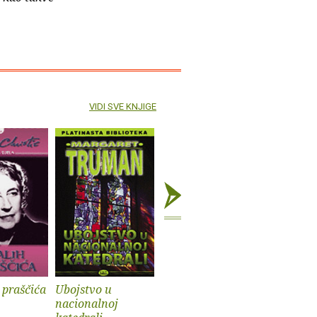
VIDI SVE KNJIGE
 praščića
Ubojstvo u
Ubojstva na
Herkulov
nacionalnoj
Titanicu