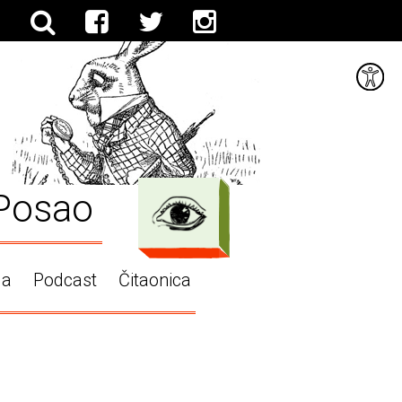
Posao
ga
Podcast
Čitaonica