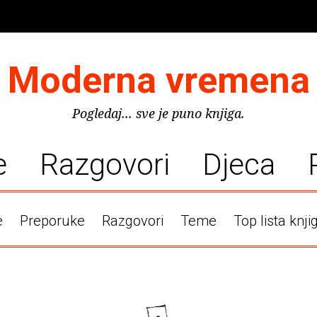
Moderna vremena
Pogledaj... sve je puno knjiga.
e
Razgovori
Djeca
e
Preporuke
Razgovori
Teme
Top lista knji