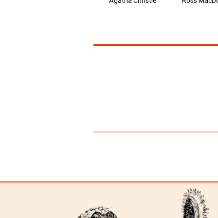
Agatha Christie
Ross MacD