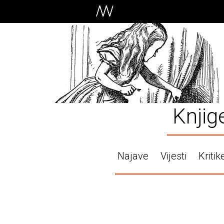
Knjig
Najave
Vijesti
Kritik