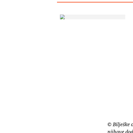
© Bilješke 
njihove dod