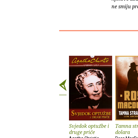
ne smiju pr
Svjedok optužbe i
Tamna st
druge priče
dolara