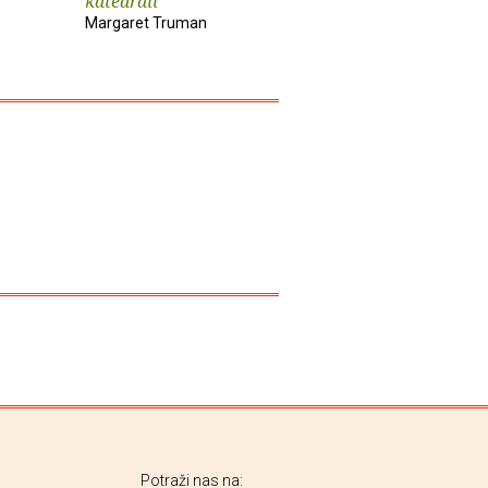
katedrali
Max Allan Collins
Margaret Truman
Potraži nas na: