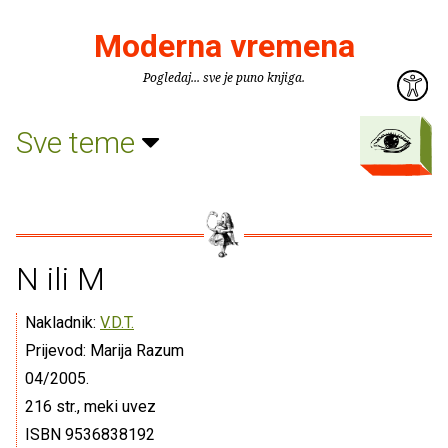
Moderna vremena
Pogledaj... sve je puno knjiga.
Sve teme
N ili M
Nakladnik:
V.D.T.
Prijevod: Marija Razum
04/2005.
216 str., meki uvez
ISBN 9536838192