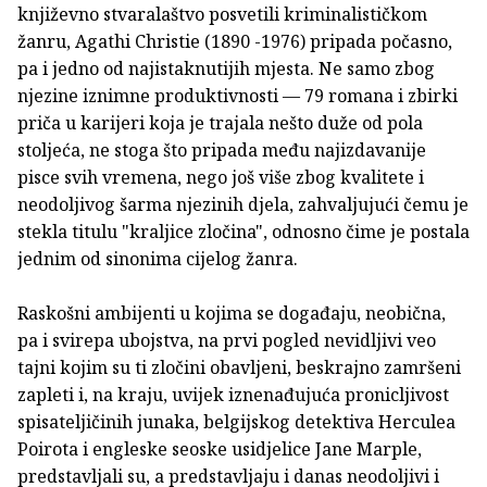
književno stvaralaštvo posvetili kriminalističkom
žanru, Agathi Christie (1890 -1976) pripada počasno,
pa i jedno od najistaknutijih mjesta. Ne samo zbog
njezine iznimne produktivnosti — 79 romana i zbirki
priča u karijeri koja je trajala nešto duže od pola
stoljeća, ne stoga što pripada među najizdavanije
pisce svih vremena, nego još više zbog kvalitete i
neodoljivog šarma njezinih djela, zahvaljujući čemu je
stekla titulu "kraljice zločina", odnosno čime je postala
jednim od sinonima cijelog žanra.
Raskošni ambijenti u kojima se događaju, neobična,
pa i svirepa ubojstva, na prvi pogled nevidljivi veo
tajni kojim su ti zločini obavljeni, beskrajno zamršeni
zapleti i, na kraju, uvijek iznenađujuća pronicljivost
spisateljičinih junaka, belgijskog detektiva Herculea
Poirota i engleske seoske usidjelice Jane Marple,
predstavljali su, a predstavljaju i danas neodoljivi i