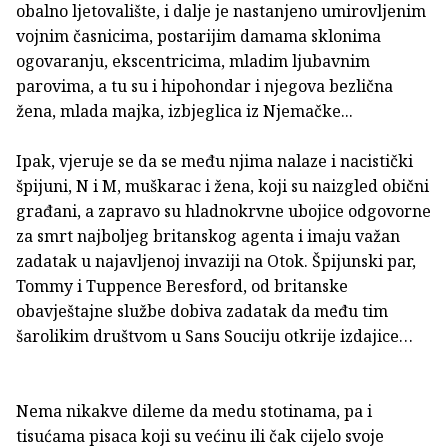
obalno ljetovalište, i dalje je nastanjeno umirovljenim
vojnim časnicima, postarijim damama sklonima
ogovaranju, ekscentricima, mladim ljubavnim
parovima, a tu su i hipohondar i njegova bezlična
žena, mlada majka, izbjeglica iz Njemačke...
Ipak, vjeruje se da se među njima nalaze i nacistički
špijuni, N i M, muškarac i žena, koji su naizgled obični
građani, a zapravo su hladnokrvne ubojice odgovorne
za smrt najboljeg britanskog agenta i imaju važan
zadatak u najavljenoj invaziji na Otok. Špijunski par,
Tommy i Tuppence Beresford, od britanske
obavještajne službe dobiva zadatak da među tim
šarolikim društvom u Sans Souciju otkrije izdajice…
Nema nikakve dileme da medu stotinama, pa i
tisućama pisaca koji su većinu ili čak cijelo svoje