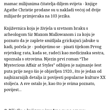
mamac milijunima čitatelja diljem svijeta - knjige
Agathe Christie prodane su u nakladi većoj od dvije
milijarde primjeraka na 103 jezika.
Književnica koja je živjela u sretnom braku s
arheologom Sir Maxom Mallowanom i za koju je
poznato da je zaplete smišljala grickajući jabuke u
kadi, počela je - podsjetimo se - pisati tijekom Prvog
svjetskog rata, kada se, radeći kao medicinska sestra,
upoznala s otrovima. Njezin prvi roman “The
Mysterious Affair at Styles” odbijen je najmanje šest
puta prije nego šio je objavljen 1920., što je jedan od
najbizarnijih detalja iz povijesti popularne kulture XX
stoljeća. A sve ostalo je, kao što je svima poznato,
povijest...