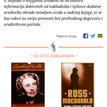
© Bilješke o knjigama izrađene su na osnovu
informacija dobivenih od nakladnika i njihove dodatne
uredničke obrade temeljem uvida u sadržaj knjige, te se
kao takve ne smiju prenositi bez prethodnog dogovora s
uredništvom portala.
Preporuči knjigu
– OD ISTOG NAKLADNIKA –