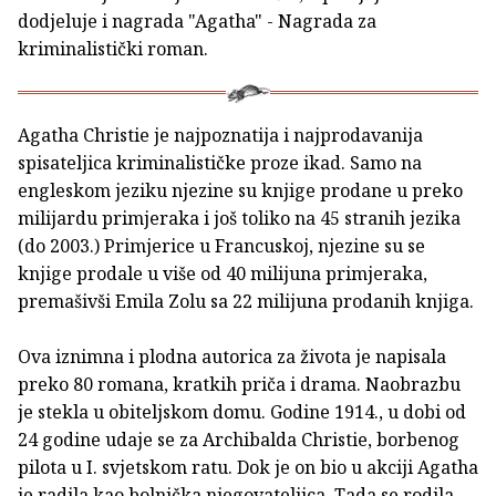
dodjeluje i nagrada "Agatha" - Nagrada za
kriminalistički roman.
Agatha Christie je najpoznatija i najprodavanija
spisateljica kriminalističke proze ikad. Samo na
engleskom jeziku njezine su knjige prodane u preko
milijardu primjeraka i još toliko na 45 stranih jezika
(do 2003.) Primjerice u Francuskoj, njezine su se
knjige prodale u više od 40 milijuna primjeraka,
premašivši Emila Zolu sa 22 milijuna prodanih knjiga.
Ova iznimna i plodna autorica za života je napisala
preko 80 romana, kratkih priča i drama. Naobrazbu
je stekla u obiteljskom domu. Godine 1914., u dobi od
24 godine udaje se za Archibalda Christie, borbenog
pilota u I. svjetskom ratu. Dok je on bio u akciji Agatha
je radila kao bolnička njegovateljica. Tada se rodila