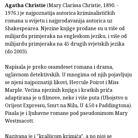
Agatha Christie
(Mary Clarissa Christie, 1890. -
1976.) je najpoznatija autorica kriminalističkih
romana u svijetu i najprodavanija autorica uz
Shakespearea. Njezine knjige prodane su u više od
milijardu primjeraka na engleskom jeziku, i više od
milijardu primjeraka na 45 drugih svjetskih jezika
(do 2003).
Napisala je preko osamdeset romana i drama,
uglavnom detektivskih. U mnogima od njih pojavljuju
se njeni najpoznatiji likovi, Hercule Poirot i Miss
Marple. Većina njezinih knjiga i kratkih priča
adaptirana je u filmove, neke i više puta (Ubojstvo u
Orijent Expressu, Smrt na Nilu, U 4.50 s Paddingtona).
Pisala je i ljubavne romane pod pseudonimom Mary
Westmacott.
Nazivana je i "kraljicom krimića", a po njoj se