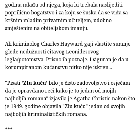
godina mlađu od njega, koja bi trebala naslijediti
poprilično bogatstvo i za koju se šuška da se viđa sa
kršnim mladim privatnim učiteljem, udobno
smještenim na obiteljskom imanju.
Ali kriminolog Charles Hayward gaji vlastite sumnje
glede nedužnosti čitavog Leonidesovog
legla/potomstva. Prisno ih poznaje. I siguran je da u
korumpiranom kućanstvu nitko nije iskren...
"Pisati
'Zlu kuću'
bilo je čisto zadovoljstvo i osjećam
da je opravdano reći kako je to jedan od mojih
najboljih romana" izjavila je Agatha Christie nakon što
je 1949. godine objavila "Zlu kuću" jedan od svojih
najboljih kriminalističkih romana.
***