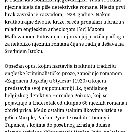
njezina ideja da piše detektivske romane. Njezin prvi
brak završio je razvodom, 1928. godine. Nakon
kratkotrajne životne krize, sreću pronalazi u braku s
mlađim engleskim arheologom (Sir) Maxom
Mallowanom. Putovanja s njim su joj pružila podlogu
za nekoliko njezinih romana čija se radnja dešava na
Srednjem Istoku.
Opsežan opus, kojim nastavlja istaknutu tradiciju
engleske kriminalističke proze, započinje romanom
«Zagoneni događaj u Stylesu» (1920) u kojem
predstavlja svoj najpopularniji lik, genijalnog
belgijskog detektiva Herculea Poirota, koji se
pojavljuje u tridesetak od ukupno 66 njeznih romana i
zbirki priča. Među ostalim stalnim likovima ističu se
gđica Marple, Parker Pyne te osobito Tommy i
Tupence, s kojima do posebnog izražaja dolaze