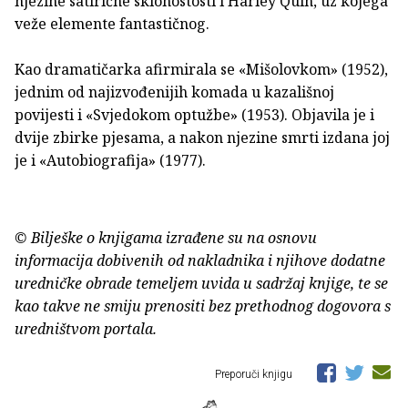
njezine satirične sklonostosti i Harley Quin, uz kojega
veže elemente fantastičnog.
Kao dramatičarka afirmirala se «Mišolovkom» (1952),
jednim od najizvođenijih komada u kazališnoj
povijesti i «Svjedokom optužbe» (1953). Objavila je i
dvije zbirke pjesama, a nakon njezine smrti izdana joj
je i «Autobiografija» (1977).
© Bilješke o knjigama izrađene su na osnovu
informacija dobivenih od nakladnika i njihove dodatne
uredničke obrade temeljem uvida u sadržaj knjige, te se
kao takve ne smiju prenositi bez prethodnog dogovora s
uredništvom portala.
Preporuči knjigu