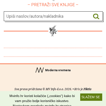
– PRETRAŽI SVE KNJIGE –
Moderna vremena
Sva prava pridržana © MV Info d.o.o. 2026. • Kriv je
Fiktiv
Mvinfo.hr koristi kolačiće („cookies“) kako bi
SLAŽEM SE
O nama
•
Pomoć
•
Uvjeti korištenja
•
RSS kanali
vam pružio bolje korisničko iskustvo.
Nastavkom pregleda mvinfo.hr stranica