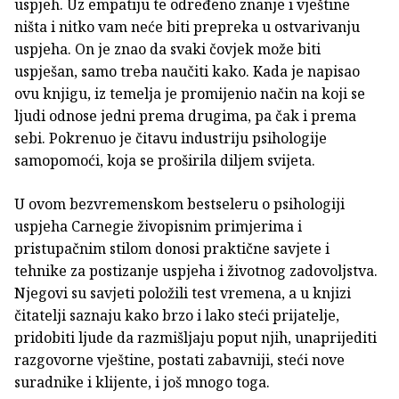
uspjeh. Uz empatiju te određeno znanje i vještine
ništa i nitko vam neće biti prepreka u ostvarivanju
uspjeha. On je znao da svaki čovjek može biti
uspješan, samo treba naučiti kako. Kada je napisao
ovu knjigu, iz temelja je promijenio način na koji se
ljudi odnose jedni prema drugima, pa čak i prema
sebi. Pokrenuo je čitavu industriju psihologije
samopomoći, koja se proširila diljem svijeta.
U ovom bezvremenskom bestseleru o psihologiji
uspjeha Carnegie živopisnim primjerima i
pristupačnim stilom donosi praktične savjete i
tehnike za postizanje uspjeha i životnog zadovoljstva.
Njegovi su savjeti položili test vremena, a u knjizi
čitatelji saznaju kako brzo i lako steći prijatelje,
pridobiti ljude da razmišljaju poput njih, unaprijediti
razgovorne vještine, postati zabavniji, steći nove
suradnike i klijente, i još mnogo toga.