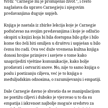
tvrdi: "Carnegie mi je promijenio život.", i često
naglašava da upravo Carnegieju i njegovim
predavanjima duguje uspjeh.
Knjiga je nastala iz zbirke lekcija koje je Carnegie
podučavao na svojim predavanjima i koje je odlučio
okupiti u knjizi koja bi bila dostupna bilo gdje i bilo
kome tko želi biti omiljen u društvu i uspješan u bilo
čemu što radi. Ova već duže vremena kultna knjiga
donosi brojne primjere i savjete o tome kako
unaprijediti vještine komunikacije, kako bolje
prodavati i ostvariti snove. No, nije to samo knjiga o
poslu i postizanju ciljeva, već je to knjiga o
međuljudskim odnosima, o razumijevanju i empatiji.
Dale Carnegie davno je shvatio da se manipulacijom
ne postižu ciljevi i duboko je vjerovao u to da su
empatija i iskrenost najbolje moguće sredstvo za