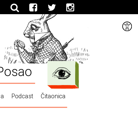
Posao
ga
Podcast
Čitaonica