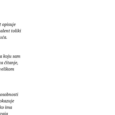
t opisuje
alent toliki
uća.
ga koju sam
a čitanje,
 velikom
posobnosti
Pokazuje
ako ima
traja