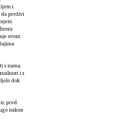
čijem i
 da preživi
janjem
odnosu
anje ovom
ušajima
ti s nama.
ualnost i s
ljelo dok
ju; pred
 dugo nakon