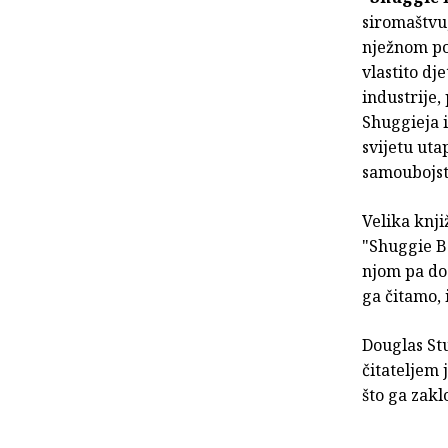
siromaštvu,
nježnom po
vlastito dj
industrije,
Shuggieja 
svijetu uta
samoubojst
Velika knji
"Shuggie Ba
njom pa do 
ga čitamo, i
Douglas Stu
čitateljem 
što ga zakl