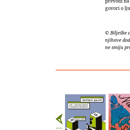
prevodi na
govori o l
© Bilješke 
njihove dod
ne smiju pr