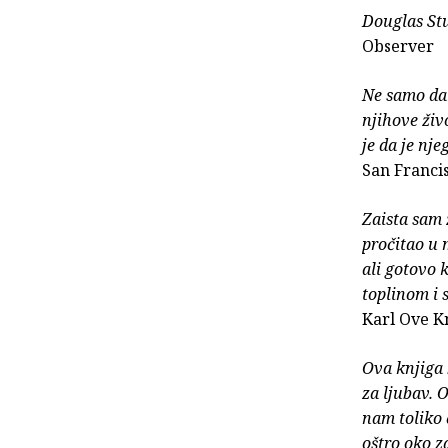
Douglas Stua
Observer
Ne samo da 
njihove živ
je da je nj
San Franci
Zaista sam 
pročitao u 
ali gotovo 
toplinom i 
Karl Ove K
Ova knjiga 
za ljubav. 
nam toliko 
oštro oko za