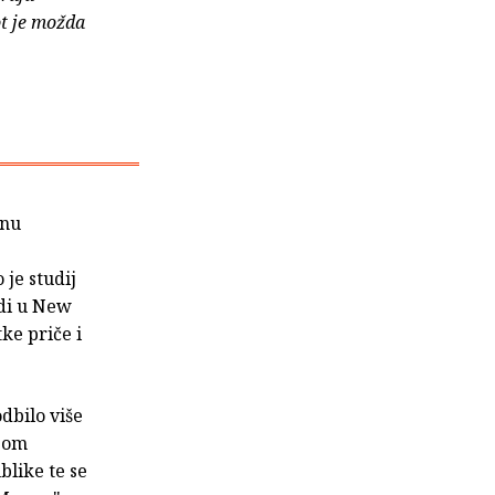
ot je možda
anu
 je studij
adi u New
ke priče i
odbilo više
izom
blike te se