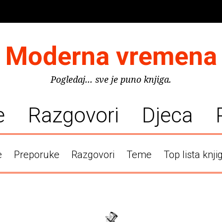
Moderna vremena
Pogledaj... sve je puno knjiga.
e
Razgovori
Djeca
e
Preporuke
Razgovori
Teme
Top lista knji