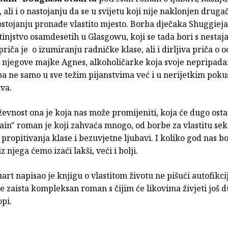
 ali i o nastojanju da se u svijetu koji nije naklonjen druga
stojanju pronađe vlastito mjesto. Borba dječaka Shuggieja
etinjstvo osamdesetih u Glasgowu, koji se tada bori s nesta
 priča je o izumiranju radničke klase, ali i dirljiva priča o 
i njegove majke Agnes, alkoholičarke koja svoje nepripad
pa ne samo u sve težim pijanstvima već i u nerijetkim pok
va.
ževnost ona je koja nas može promijeniti, koja će dugo osta
in" roman je koji zahvaća mnogo, od borbe za vlastitu seks
propitivanja klase i bezuvjetne ljubavi. I koliko god nas bo
z njega ćemo izaći lakši, veći i bolji.
art napisao je knjigu o vlastitom životu ne pišući autofikci
je zaista kompleksan roman s čijim će likovima živjeti još
opi.