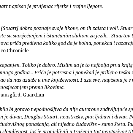
rt napisao je prvijenac rijetke i trajne ljepote.
[Stuart] dobro poznaje svoje likove, on ih zaista i voli. Stuar
ote sa suosjećanjem i istančanim sluhom za jezik... Stuartov t
egova priča predivna koliko god da je bolna, ponekad i razaraj
sco Chronicle
zapanjen. Toliko je dobro. Mislim da je to najbolja prva knji
mnogo godina... Priča je potresna i ponekad je prilično teška z
kao da nas uzdiže u ime književnosti. I uza sve, napisana je s
suosjećanjem prema likovima.
nausgård, Guardian
bila bi gotovo nepodnošljiva da nije autorove zadivljujuće s
On je divan, Douglas Stuart, neustrašiv, pun ljubavi i divan. 
čudovišnog ponašanja, ali nijedno čudovište – samo štetu. I
 slomljenost, još je pronicljiviji u traženju tog neugasivog ti