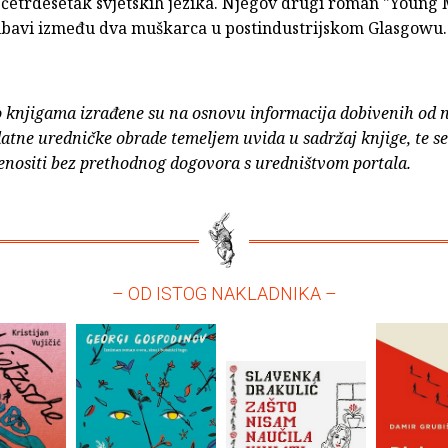
 četrdesetak svjetskih jezika. Njegov drugi roman "Young
jubavi između dva muškarca u postindustrijskom Glasgowu.
o knjigama izrađene su na osnovu informacija dobivenih od 
atne uredničke obrade temeljem uvida u sadržaj knjige, te s
enositi bez prethodnog dogovora s uredništvom portala.
– OD ISTOG NAKLADNIKA –