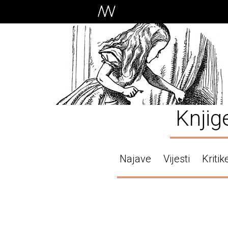
Knjig
Najave
Vijesti
Kritik