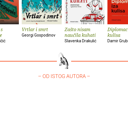
 s
Vrtlar i smrt
Zašto nisam
Diplomaci
e
naučila kuhati
kulisa
Georgi Gospodinov
ičić
Slavenka Drakulić
Damir Grub
– OD ISTOG AUTORA –