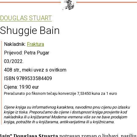
DOUGLAS STUART
Shuggie Bain
Nakladnik:
Fraktura
Prijevod: Petra Pugar
03/2022.
408 str., meki uvez s ovitkom
ISBN 9789533584409
Cijena: 19.90 eur
Preračunato po fiksnom tečaju konverzije 7,53450 kuna za 1 euro
Cijene knjiga su informativnog karaktera, navodimo prvu cijenu po izlasku
knjige iz tiska. Preporučamo da cijene i dostupnost knjiga provjerite kod
nakladnika ili u knjižarama! Moderna vremena više se ne bave prodajom
knjiga, potražite ih u knjižarama, antikvarijatima ili u knjižnicama.
Bain"
Douglasa Stuarta
potresan roman o ljubavi, nasilju