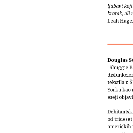
ljubavi koji
kratak, ali 
Leah Hage
Douglas S
"Shuggie Ba
disfunkcion
tekstila u 
Yorku kao 
eseji objav
Debitantski
od tridese
američkih i