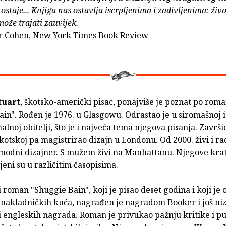
 ostaje... Knjiga nas ostavlja iscrpljenima i zadivljenima: živ
može trajati zauvijek.
r Cohen, New York Times Book Review
tuart
, škotsko-američki pisac, ponajviše je poznat po rom
in". Rođen je 1976. u Glasgowu. Odrastao je u siromašnoj i
alnoj obitelji, što je i najveća tema njegova pisanja. Završio
Škotskoj pa magistrirao dizajn u Londonu. Od 2000. živi i r
modni dizajner. S mužem živi na Manhattanu. Njegove krat
ljeni su u različitim časopisima.
 roman "Shuggie Bain", koji je pisao deset godina i koji je 
t nakladničkih kuća, nagrađen je nagradom Booker i još n
 engleskih nagrada. Roman je privukao pažnju kritike i pu