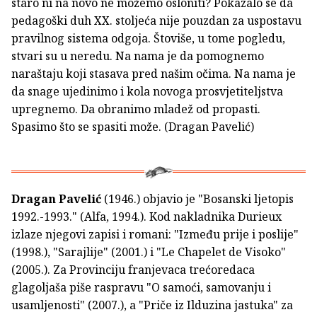
staro ni na novo ne možemo osloniti? Pokazalo se da
pedagoški duh XX. stoljeća nije pouzdan za uspostavu
pravilnog sistema odgoja. Štoviše, u tome pogledu,
stvari su u neredu. Na nama je da pomognemo
naraštaju koji stasava pred našim očima. Na nama je
da snage ujedinimo i kola novoga prosvjetiteljstva
upregnemo. Da obranimo mladež od propasti.
Spasimo što se spasiti može. (Dragan Pavelić)
Dragan Pavelić
(1946.) objavio je "Bosanski ljetopis
1992.-1993." (Alfa, 1994.). Kod nakladnika Durieux
izlaze njegovi zapisi i romani: "Između prije i poslije"
(1998.), "Sarajlije" (2001.) i "Le Chapelet de Visoko"
(2005.). Za Provinciju franjevaca trećoredaca
glagoljaša piše raspravu "O samoći, samovanju i
usamljenosti" (2007.), a "Priče iz Ilduzina jastuka" za