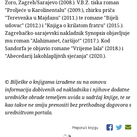
Zoro, Zagreb/Sarajevo (2008.). V.B.Z. tiska roman
"Proljeće u Karolinentalu" (2009.), zbirku priča
"Terevenka u Majdanu" (2011.) te romane "Bijeli
udovac" (2012.) i "Knjiga o krilatom fratru" (2015.).
Zagrebačko-sarajevski nakladnik Synopsis objavljuje
mu roman "Alahimanet, čaršijo!" (2017.). Kod
Sandorfa je objavio romane "Vrijeme lala" (2018.) i
"Abecedarij lakohlapljivih sjećanja" (2020.).
© Bilješke o knjigama izrađene su na osnovu
informacija dobivenih od nakladnika i njihove dodatne
uredničke obrade temeljem uvida u sadržaj knjige, te se
kao takve ne smiju prenositi bez prethodnog dogovora s
uredništvom portala.
Preporuči knjigu