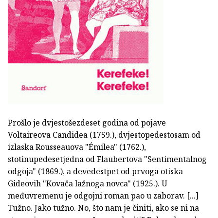
Prošlo je dvjestošezdeset godina od pojave
Voltaireova Candidea (1759.), dvjestopedestosam od
izlaska Rousseauova "Émilea" (1762.),
stotinupedesetjedna od Flaubertova "Sentimentalnog
odgoja" (1869.), a devedestpet od prvoga otiska
Gideovih "Kovača lažnoga novca" (1925.). U
međuvremenu je odgojni roman pao u zaborav. [...]
Tužno. Jako tužno. No, što nam je činiti, ako se ni na