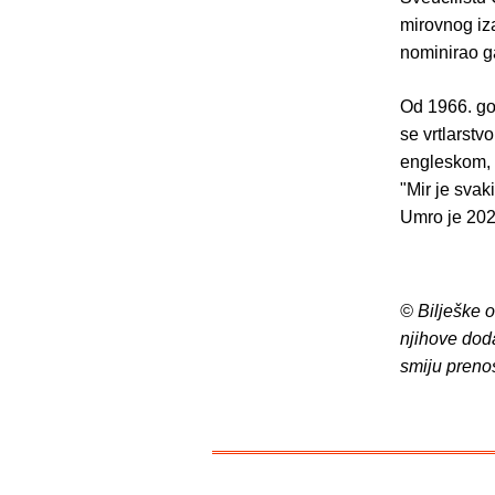
mirovnog iz
nominirao g
Od 1966. god
se vrtlarstv
engleskom, f
"Mir je svak
Umro je 202
© Bilješke 
njihove dod
smiju preno