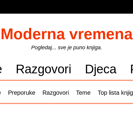
Moderna vremena
Pogledaj... sve je puno knjiga.
e
Razgovori
Djeca
e
Preporuke
Razgovori
Teme
Top lista knji