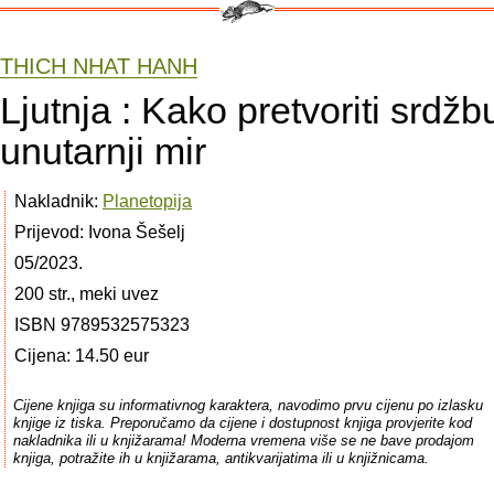
THICH NHAT HANH
Ljutnja : Kako pretvoriti srdžb
unutarnji mir
Nakladnik:
Planetopija
Prijevod: Ivona Šešelj
05/2023.
200 str., meki uvez
ISBN 9789532575323
Cijena: 14.50 eur
Cijene knjiga su informativnog karaktera, navodimo prvu cijenu po izlasku
knjige iz tiska. Preporučamo da cijene i dostupnost knjiga provjerite kod
nakladnika ili u knjižarama! Moderna vremena više se ne bave prodajom
knjiga, potražite ih u knjižarama, antikvarijatima ili u knjižnicama.