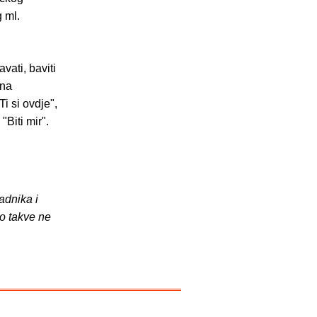
 ml.
vati, baviti
 na
i si ovdje",
"Biti mir".
adnika i
o takve ne