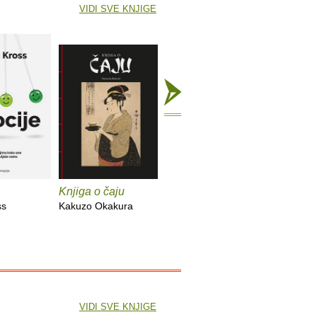
VIDI SVE KNJIGE
Knjiga o čaju
Mali eksperimenti
Alkemija
ss
Kakuzo Okakura
Anne-Laure Le Cunff
Suleika J
VIDI SVE KNJIGE