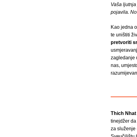
Vaša ljutnja
pojavila. No
Kao jedna od
te uništiti ž
pretvoriti 
usmjeravanje
zagledanje 
nas, umjesto
razumijevan
Thich Nha
tinejdžer d
za služenje 
Sveučilištu