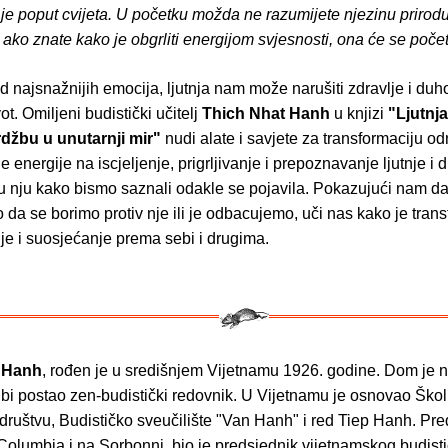
 je poput cvijeta. U početku možda ne razumijete njezinu prirodu 
 ako znate kako je obgrliti energijom svjesnosti, ona će se početi
 najsnažnijih emocija, ljutnja nam može narušiti zdravlje i duh
ivot. Omiljeni budistički učitelj
Thich Nhat Hanh
u knjizi
"Ljutnj
srdžbu u unutarnji mir"
nudi alate i savjete za transformaciju o
 energije na iscjeljenje, prigrljivanje i prepoznavanje ljutnje i
u nju kako bismo saznali odakle se pojavila. Pokazujući nam da
 da se borimo protiv nje ili je odbacujemo, uči nas kako je trans
je i suosjećanje prema sebi i drugima.
t
Hanh
,
rođen je u središnjem Vijetnamu 1926. godine. Dom je 
a bi postao zen-budistički redovnik. U Vijetnamu je osnovao Ško
društvu, Budističko sveučilište "Van Hanh" i red Tiep Hanh. Pr
 Columbia i na Sorbonni, bio je predsjednik vijetnamskog budist