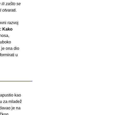
ili zašto se
 otvarati.
ovni razvoj
a: Kako
dnosa,
 duboko
 je ona dio
formirati u
napustio kao
lu za mladež
edavao je na
ičkog