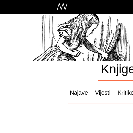
Knjig
Najave
Vijesti
Kritik