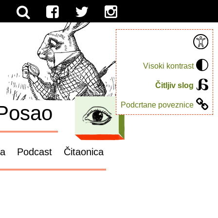
Visoki kontrast
Čitljiv slog
Podcrtane poveznice
Posao
ga
Podcast
Čitaonica