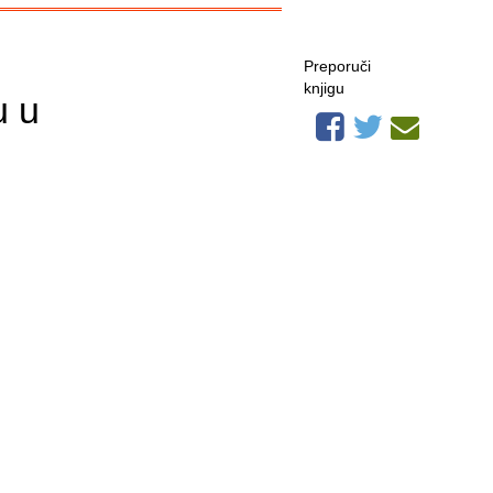
Preporuči
knjigu
u u