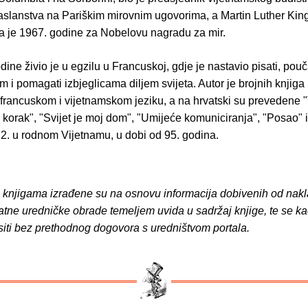
aslanstva na Pariškim mirovnim ugovorima, a Martin Luther King
a je 1967. godine za Nobelovu nagradu za mir.
ine živio je u egzilu u Francuskoj, gdje je nastavio pisati, pouča
om i pomagati izbjeglicama diljem svijeta. Autor je brojnih knjiga
rancuskom i vijetnamskom jeziku, a na hrvatski su prevedene "T
i korak", "Svijet je moj dom", "Umijeće komuniciranja", "Posao" i 
2. u rodnom Vijetnamu, u dobi od 95. godina.
o knjigama izrađene su na osnovu informacija dobivenih od nakl
atne uredničke obrade temeljem uvida u sadržaj knjige, te se ka
siti bez prethodnog dogovora s uredništvom portala.