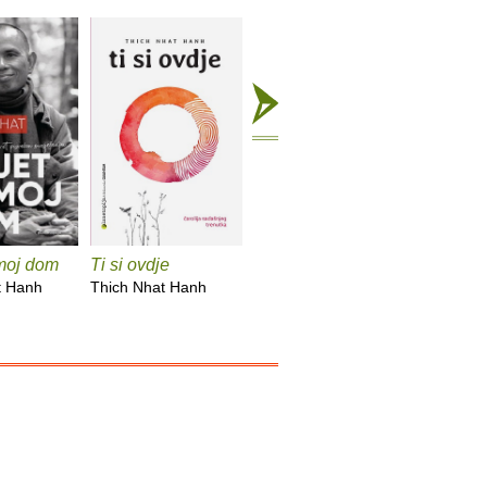
 moj dom
Ti si ovdje
Mir je svaki korak
Posao
t Hanh
Thich Nhat Hanh
Thich Nhat Hanh
Thich Nh