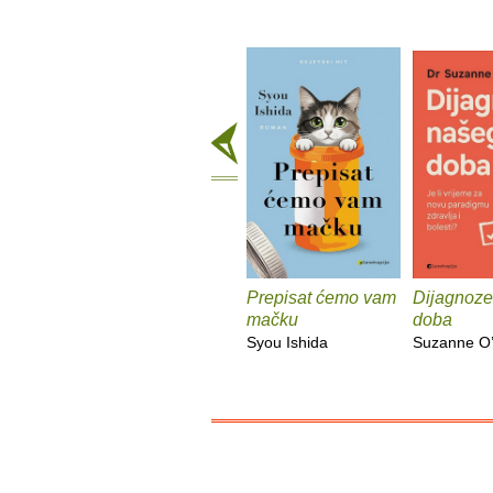
Prepisat ćemo vam
Dijagnoze
mačku
doba
Syou Ishida
Suzanne O’