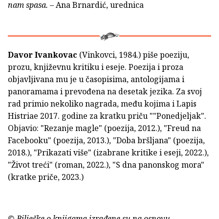
nam spasa.
– Ana Brnardić, urednica
Davor Ivankovac
(Vinkovci, 1984.) piše poeziju,
prozu, književnu kritiku i eseje. Poezija i proza
objavljivana mu je u časopisima, antologijama i
panoramama i prevođena na desetak jezika. Za svoj
rad primio nekoliko nagrada, među kojima i Lapis
Histriae 2017. godine za kratku priču ""Ponedjeljak".
Objavio: "Rezanje magle" (poezija, 2012.), "Freud na
Facebooku" (poezija, 2013.), "Doba bršljana" (poezija,
2018.), "Prikazati više" (izabrane kritike i eseji, 2022.),
"Život treći" (roman, 2022.), "S dna panonskog mora"
(kratke priče, 2023.)
© Bilješke o knjigama izrađene su na osnovu