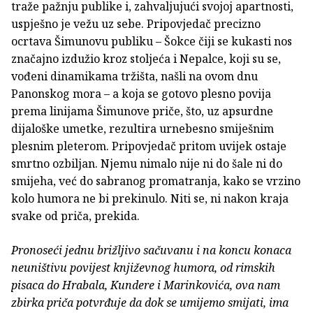
traže pažnju publike i, zahvaljujući svojoj apartnosti,
uspješno je vežu uz sebe. Pripovjedač precizno
ocrtava Šimunovu publiku – Šokce čiji se kukasti nos
značajno izdužio kroz stoljeća i Nepalce, koji su se,
vođeni dinamikama tržišta, našli na ovom dnu
Panonskog mora – a koja se gotovo plesno povija
prema linijama Šimunove priče, što, uz apsurdne
dijaloške umetke, rezultira urnebesno smiješnim
plesnim pleterom. Pripovjedač pritom uvijek ostaje
smrtno ozbiljan. Njemu nimalo nije ni do šale ni do
smijeha, već do sabranog promatranja, kako se vrzino
kolo humora ne bi prekinulo. Niti se, ni nakon kraja
svake od priča, prekida.
Pronoseći jednu brižljivo sačuvanu i na koncu konaca
neuništivu povijest književnog humora, od rimskih
pisaca do Hrabala, Kundere i Marinkovića, ova nam
zbirka priča potvrđuje da dok se umijemo smijati, ima