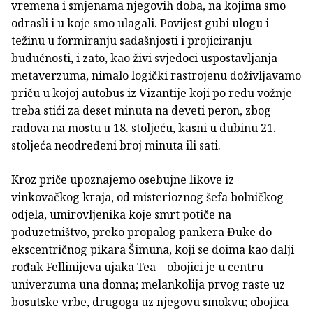
vremena i smjenama njegovih doba, na kojima smo
odrasli i u koje smo ulagali. Povijest gubi ulogu i
težinu u formiranju sadašnjosti i projiciranju
budućnosti, i zato, kao živi svjedoci uspostavljanja
metaverzuma, nimalo logički rastrojenu doživljavamo
priču u kojoj autobus iz Vizantije koji po redu vožnje
treba stići za deset minuta na deveti peron, zbog
radova na mostu u 18. stoljeću, kasni u dubinu 21.
stoljeća neodređeni broj minuta ili sati.
Kroz priče upoznajemo osebujne likove iz
vinkovačkog kraja, od misterioznog šefa bolničkog
odjela, umirovljenika koje smrt potiče na
poduzetništvo, preko propalog pankera Đuke do
ekscentričnog pikara Šimuna, koji se doima kao dalji
rođak Fellinijeva ujaka Tea – obojici je u centru
univerzuma una donna; melankolija prvog raste uz
bosutske vrbe, drugoga uz njegovu smokvu; obojica