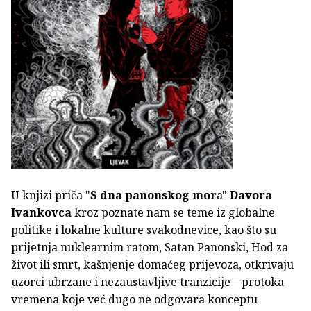
U knjizi priča "
S dna panonskog mor
a"
Davora
Ivankovca
kroz poznate nam se teme iz globalne
politike i lokalne kulture svakodnevice, kao što su
prijetnja nuklearnim ratom, Satan Panonski, Hod za
život ili smrt, kašnjenje domaćeg prijevoza, otkrivaju
uzorci ubrzane i nezaustavljive tranzicije – protoka
vremena koje već dugo ne odgovara konceptu