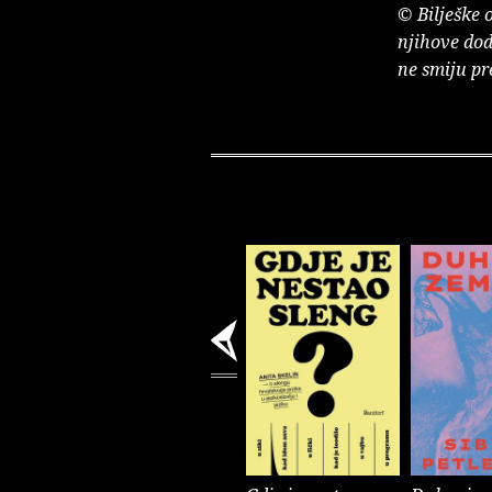
© Bilješke 
njihove dod
ne smiju pr