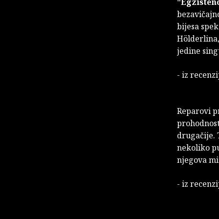
"Egzistenc
bezavičajn
bijesa spek
Hölderlina
jedine sing
- iz recenz
Reparovi pr
prohodnost 
drugačije. 
nekoliko pu
njegova mi
- iz recenz