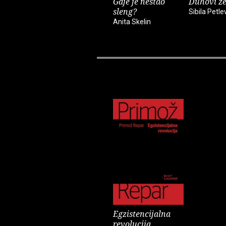
Gdje je nestao
Duhovi z
sleng?
Sibila Petle
Anita Skelin
Egzistencijalna
revolucija