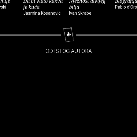
emlje
Da bi vidio kakva
Nježnost divljeg
Biografija
je kuća
bilja
vski
Pablo d’Ors
Jasmina Kosanović
Ivan Škrabe
– OD ISTOG AUTORA –