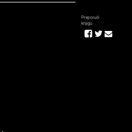
Preporuči
knjigu