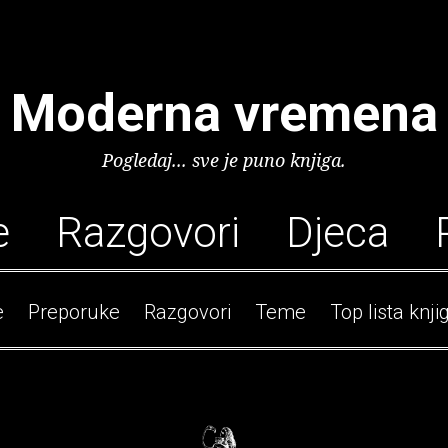
Moderna vremena
Pogledaj... sve je puno knjiga.
e
Razgovori
Djeca
e
Preporuke
Razgovori
Teme
Top lista knji