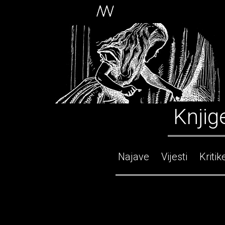
Knjig
Najave
Vijesti
Kritik