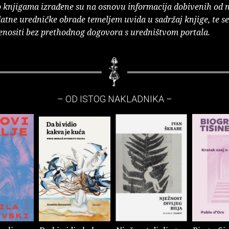
o knjigama izrađene su na osnovu informacija dobivenih od 
atne uredničke obrade temeljem uvida u sadržaj knjige, te s
enositi bez prethodnog dogovora s uredništvom portala.
– OD ISTOG NAKLADNIKA –