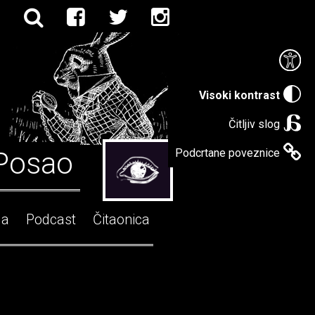
Visoki kontrast
Čitljiv slog
Posao
Podcrtane poveznice
ga
Podcast
Čitaonica