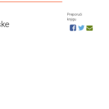
Preporuči
knjigu
ske