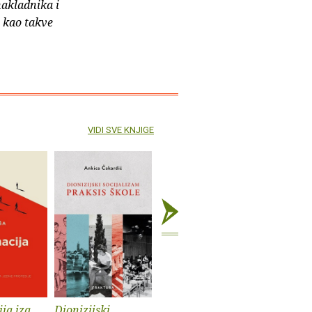
nakladnika i
e kao takve
VIDI SVE KNJIGE
ja iza
Dionizijski
Grga Novak : Život
Anatomij