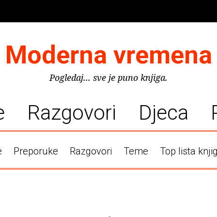
Moderna vremena
Pogledaj... sve je puno knjiga.
e
Razgovori
Djeca
e
Preporuke
Razgovori
Teme
Top lista knji