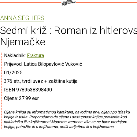
ANNA SEGHERS
Sedmi križ : Roman iz hitlerov
Njemačke
Nakladnik:
Fraktura
Prijevod: Latica Bilopavlović Vuković
01/2025.
376 str., tvrdi uvez + zaštitna kutija
ISBN 9789538398490
Cijena: 27.99 eur
Cijene knjiga su informativnog karaktera, navodimo prvu cijenu po izlasku
knjige iz tiska. Preporučamo da cijene i dostupnost knjiga provjerite kod
nakladnika ili u knjižarama! Moderna vremena više se ne bave prodajom
knjiga, potražite ih u knjižarama, antikvarijatima ili u knjižnicama.