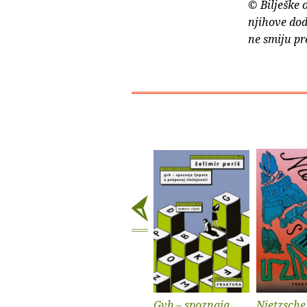
© Bilješke 
njihove dod
ne smiju pr
Gvb – spoznaja
Nietzsche