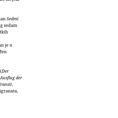
oman
Sedmi
jeg sedam
etkih
n je u
ađen
(
Der
Ausflug der
ransit
,
igranata,