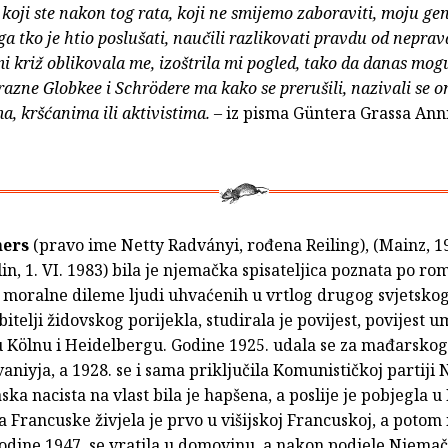
ti koji ste nakon tog rata, koji ne smijemo zaboraviti, moju ge
ga tko je htio poslušati, naučili razlikovati pravdu od neprav
i križ oblikovala me, izoštrila mi pogled, tako da danas mog
razne Globkee i Schrödere ma kako se prerušili, nazivali se o
, kršćanima ili aktivistima.
– iz pisma Güntera Grassa Ann
hers
(pravo ime Netty Radványi, rođena Reiling), (Mainz, 19
lin, 1. VI. 1983) bila je njemačka spisateljica poznata po r
i moralne dileme ljudi uhvaćenih u vrtlog drugog svjetskog
itelji židovskog porijekla, studirala je povijest, povijest um
 u Kölnu i Heidelbergu. Godine 1925. udala se za mađarsko
aniyja, a 1928. se i sama priključila Komunističkoj partiji
ka nacista na vlast bila je hapšena, a poslije je pobjegla 
Francuske živjela je prvo u višijskoj Francuskoj, a potom 
odine 1947. se vratila u domovinu, a nakon podjele Njemač