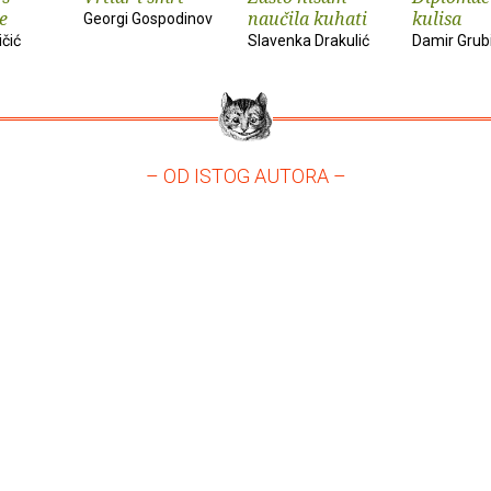
e
naučila kuhati
kulisa
Georgi Gospodinov
ičić
Slavenka Drakulić
Damir Grub
– OD ISTOG AUTORA –