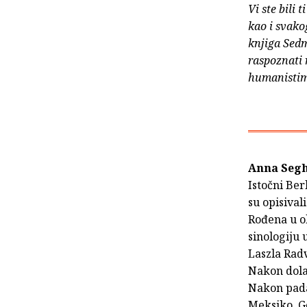
Vi ste bili 
kao i svako
knjiga Sedm
raspoznati 
humanistima
Anna Seg
Istočni Ber
su opisival
Rođena u ob
sinologiju
Laszla Radv
Nakon dolas
Nakon pada 
Meksiko. G