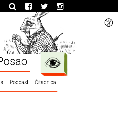
Posao
ga
Podcast
Čitaonica