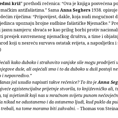
edmi križ
” prethodi rečenica: “Ova je knjiga posvećena p
emačkim antifašistima.” Sama
Anna Seghers
1938. opisuje
edećim riječima: “Pripovijest, dakle, koja nudi mogućnost d
jedinca upoznaju brojne sudbine fašističke Njemačke.” P
di jasnu namjeru: shvaća se kao prilog borbi protiv nacionals
iti presjek suvremenog njemačkog društva, a time i objašn
arod koji u nesreću survava ostatak svijeta, a naposljetku i
)
jećali kako duboko i strahovito vanjske sile mogu prodrijeti 
njegove duše, ali osjećali smo i to da duboko u duši postoji ne
o i nepovredivo.”
 danas još usudio napisati takve rečenice? To što je
Anna Seg
veće egzistencijalne prijetnje stvorila, to književničko ali, t
taj svjetionik koji nas u mračnom svijetu punom nečovječn
a nikad ne odustanemo i da ostanemo ljudi, kud puklo da pu
trebali, na tome moramo biti zahvalni.
– Thomas von Stein