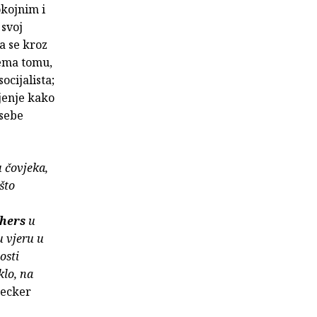
okojnim i
 svoj
a se kroz
rema tomu,
ocijalista;
jenje kako
 sebe
u čovjeka,
što
hers
u
u vjeru u
osti
klo, na
aecker