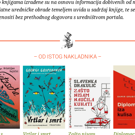
o knjigama izrađene su na osnovu informacija dobivenih od 
atne uredničke obrade temeljem uvida u sadržaj knjige, te s
enositi bez prethodnog dogovora s uredništvom portala.
– OD ISTOG NAKLADNIKA –
 s
Vrtlar i smrt
Zašto nisam
Diplomaci