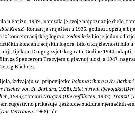
bila u Parizu, 1939., napisala je svoje najpoznatije djelo, r
ebte Kreuz
). Roman je smješten u 1936. godinu i opisuje bi
a iz koncentracijskog logora.
Sedmi križ
bio je jedan od rij
ističkih koncentracijskih logora, bilo u književnosti bilo u
fiji, tijekom Drugog svjetskog rata. Godine 1944. adaptira
 film sa Spencerom Tracyjem u glavnoj ulozi, a 1947. nagr
Georg Büchner.
djela, izdvajaju se: pripovijetke
Pobuna ribara u Sv. Barbari
r Fischer von St. Barbara
, 1928),
Izlet mrtvih djevojaka
(
Der 
chen
, 1946); romani
Drugovi
(
Die Gefährten
, 1932),
Tranzit
(
T
ojem sugestivno prikazuje tjeskobne sudbine njemačkih em
(
Das Vertrauen
, 1968) i dr.