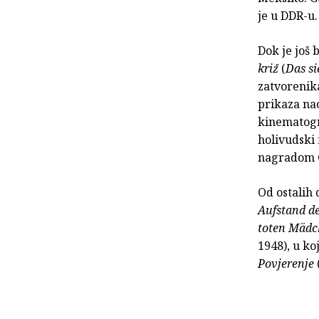
je u DDR-u.
Dok je još 
križ
(
Das si
zatvorenik
prikaza nac
kinematogra
holivudski
nagradom 
Od ostalih 
Aufstand de
toten Mäd
1948), u k
Povjerenje