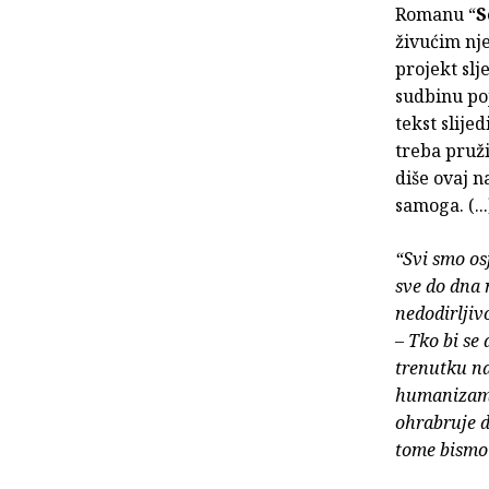
Romanu “
S
živućim nj
projekt slj
sudbinu po
tekst slije
treba pruž
diše ovaj n
samoga. (...
“Svi smo os
sve do dna 
nedodirljiv
– Tko bi se
trenutku naj
humanizam, 
ohrabruje d
tome bismo 