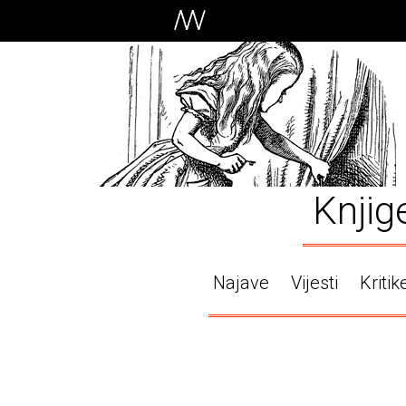
Knjig
Najave
Vijesti
Kritik