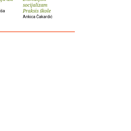
socijalizam
i djela
imperiju
Praksis škole
iša
Slobodan Prosperov
Davor Beg
Ankica Čakardić
Novak