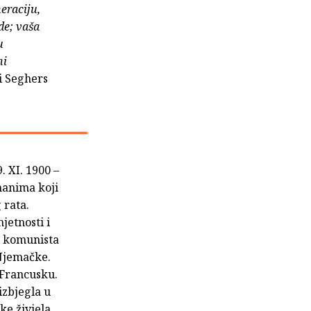
neraciju,
de; vaša
u
ni
i Seghers
. XI. 1900 –
omanima koji
 rata.
jetnosti i
g komunista
 Njemačke.
u Francusku.
izbjegla u
ke živjela