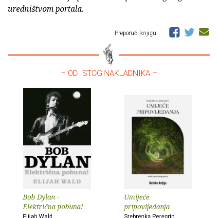
uredništvom portala.
Preporuči knjigu
– OD ISTOG NAKLADNIKA –
Bob Dylan -
Umijeće
Električna pobuna!
pripovijedanja
Elijah Wald
Srebrenka Peregrin