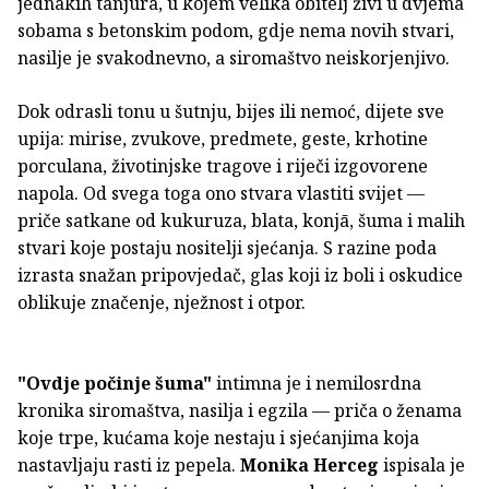
jednakih tanjura, u kojem velika obitelj živi u dvjema
sobama s betonskim podom, gdje nema novih stvari,
nasilje je svakodnevno, a siromaštvo neiskorjenjivo.
Dok odrasli tonu u šutnju, bijes ili nemoć, dijete sve
upija: mirise, zvukove, predmete, geste, krhotine
porculana, životinjske tragove i riječi izgovorene
napola. Od svega toga ono stvara vlastiti svijet —
priče satkane od kukuruza, blata, konjā, šuma i malih
stvari koje postaju nositelji sjećanja. S razine poda
izrasta snažan pripovjedač, glas koji iz boli i oskudice
oblikuje značenje, nježnost i otpor.
"Ovdje počinje šuma"
intimna je i nemilosrdna
kronika siromaštva, nasilja i egzila — priča o ženama
koje trpe, kućama koje nestaju i sjećanjima koja
nastavljaju rasti iz pepela.
Monika Herceg
ispisala je