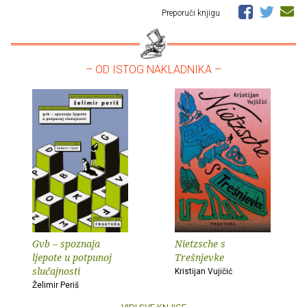
Preporuči knjigu
– OD ISTOG NAKLADNIKA –
Gvb – spoznaja
Nietzsche s
ljepote u potpunoj
Trešnjevke
slučajnosti
Kristijan Vujičić
Želimir Periš