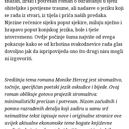
snažan, lirski i potresan roman o odrastanju u sjeni
obiteljske i povijesne traume, ali nadasve o jeziku koji
se rađa iz stvari, iz tijela i priča naših predaka.
Njezine rečenice sijeku poput sjekire, miluju nježno i
hrapavo poput konjskog jezika, bole i tješe
istovremeno. Ovdje počinje šuma najviše od svega
pokazuje kako se od krhotina svakodnevice rađa glas
dovoljno jak da ispripovijeda ono što drugi nisu mogli
ni izgovoriti.
Središnja tema romana Monike Herceg jest siromaštvo,
točnije, specifičan poetski jezik oskudice i bijede. Ovaj
roman oblikuje gotovo prajezik siromaštva:
minimalistički precizan i potresan. Nizom začudnih i
pomno razrađenih detalja koji zadiru u samu srž
neimaštine tekst ispisuje nove i originalne stranice ove
uvijek aktualne ekonomske teme bogate književne