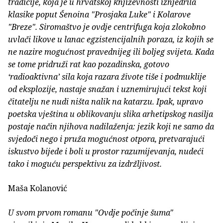
tradicije, koja je u hrvatskoj književnosti iznjedrila
klasike poput Šenoina "Prosjaka Luke" i Kolarove
"Breze". Siromaštvo je ovdje centrifuga koja zlokobno
uvlači likove u lanac egzistencijalnih poraza, iz kojih se
ne nazire mogućnost pravednijeg ili boljeg svijeta. Kada
se tome pridruži rat kao pozadinska, gotovo
‘radioaktivna’ sila koja razara živote tiše i podmuklije
od eksplozije, nastaje snažan i uznemirujući tekst koji
čitatelju ne nudi ništa nalik na katarzu. Ipak, upravo
poetska vještina u oblikovanju slika arhetipskog nasilja
postaje način njihova nadilaženja: jezik koji ne samo da
svjedoči nego i pruža mogućnost otpora, pretvarajući
iskustvo bijede i boli u prostor razumijevanja, nudeći
tako i moguću perspektivu za izdržljivost.
Maša Kolanović
U svom prvom romanu "Ovdje počinje šuma"