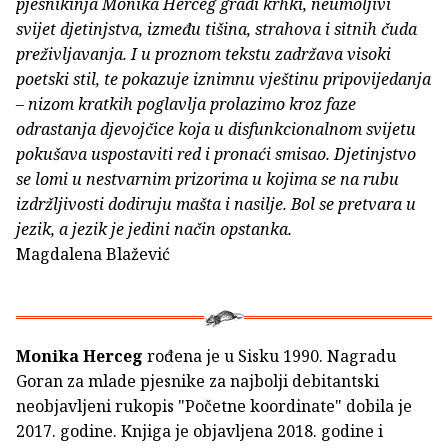
pjesnikinja Monika Herceg gradi krhki, neumoljivi
svijet djetinjstva, između tišina, strahova i sitnih čuda
preživljavanja. I u proznom tekstu zadržava visoki
poetski stil, te pokazuje iznimnu vještinu pripovijedanja
– nizom kratkih poglavlja prolazimo kroz faze
odrastanja djevojčice koja u disfunkcionalnom svijetu
pokušava uspostaviti red i pronaći smisao. Djetinjstvo
se lomi u nestvarnim prizorima u kojima se na rubu
izdržljivosti dodiruju mašta i nasilje. Bol se pretvara u
jezik, a jezik je jedini način opstanka.
Magdalena Blažević
Monika Herceg
rođena je u Sisku 1990. Nagradu
Goran za mlade pjesnike za najbolji debitantski
neobjavljeni rukopis "Početne koordinate" dobila je
2017. godine. Knjiga je objavljena 2018. godine i