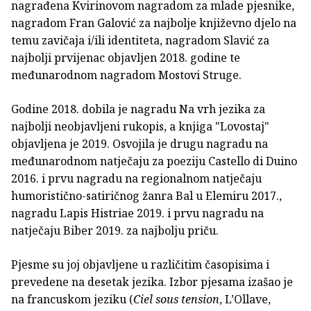
nagrađena Kvirinovom nagradom za mlade pjesnike,
nagradom Fran Galović za najbolje književno djelo na
temu zavičaja i/ili identiteta, nagradom Slavić za
najbolji prvijenac objavljen 2018. godine te
međunarodnom nagradom Mostovi Struge.
Godine 2018. dobila je nagradu Na vrh jezika za
najbolji neobjavljeni rukopis, a knjiga "Lovostaj"
objavljena je 2019. Osvojila je drugu nagradu na
međunarodnom natječaju za poeziju Castello di Duino
2016. i prvu nagradu na regionalnom natječaju
humoristično-satiričnog žanra Bal u Elemiru 2017.,
nagradu Lapis Histriae 2019. i prvu nagradu na
natječaju Biber 2019. za najbolju priču.
Pjesme su joj objavljene u različitim časopisima i
prevedene na desetak jezika. Izbor pjesama izašao je
na francuskom jeziku (
Ciel sous tension
, L’Ollave,