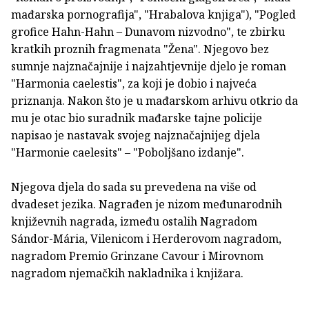
mađarska pornografija", "Hrabalova knjiga"), "Pogled
grofice Hahn-Hahn – Dunavom nizvodno", te zbirku
kratkih proznih fragmenata "Žena". Njegovo bez
sumnje najznačajnije i najzahtjevnije djelo je roman
"Harmonia caelestis", za koji je dobio i najveća
priznanja. Nakon što je u mađarskom arhivu otkrio da
mu je otac bio suradnik mađarske tajne policije
napisao je nastavak svojeg najznačajnijeg djela
"Harmonie caelesits" – "Poboljšano izdanje".
Njegova djela do sada su prevedena na više od
dvadeset jezika. Nagrađen je nizom međunarodnih
književnih nagrada, između ostalih Nagradom
Sándor-Mária, Vilenicom i Herderovom nagradom,
nagradom Premio Grinzane Cavour i Mirovnom
nagradom njemačkih nakladnika i knjižara.