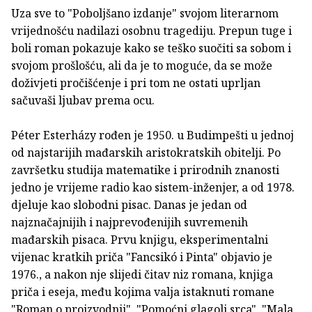
Uza sve to "Poboljšano izdanje" svojom literarnom
vrijednošću nadilazi osobnu tragediju. Prepun tuge i
boli roman pokazuje kako se teško suočiti sa sobom i
svojom prošlošću, ali da je to moguće, da se može
doživjeti pročišćenje i pri tom ne ostati uprljan
sačuvaši ljubav prema ocu.
Péter Esterházy rođen je 1950. u Budimpešti u jednoj
od najstarijih mađarskih aristokratskih obitelji. Po
završetku studija matematike i prirodnih znanosti
jedno je vrijeme radio kao sistem-inženjer, a od 1978.
djeluje kao slobodni pisac. Danas je jedan od
najznačajnijih i najprevođenijih suvremenih
mađarskih pisaca. Prvu knjigu, eksperimentalni
vijenac kratkih priča "Fancsikó i Pinta" objavio je
1976., a nakon nje slijedi čitav niz romana, knjiga
priča i eseja, među kojima valja istaknuti romane
"Roman o proizvodnji", "Pomoćni glagoli srca", "Mala