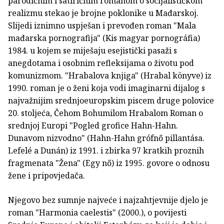
parodičnim i satiričnim romanom o socijalističkom
realizmu stekao je brojne poklonike u Mađarskoj.
Slijedi iznimno uspješan i prevođen roman "Mala
mađarska pornografija" (Kis magyar pornográfia)
1984. u kojem se miješaju esejistički pasaži s
anegdotama i osobnim refleksijama o životu pod
komunizmom. "Hrabalova knjiga" (Hrabal könyve) iz
1990. roman je o ženi koja vodi imaginarni dijalog s
najvažnijim srednjoeuropskim piscem druge polovice
20. stoljeća, Čehom Bohumilom Hrabalom Roman o
srednjoj Europi "Pogled grofice Hahn-Hahn.
Dunavom nizvodno" (Hahn-Hahn grófnő pillantása.
Lefelé a Dunán) iz 1991. i zbirka 97 kratkih proznih
fragmenata "Žena" (Egy nő) iz 1995. govore o odnosu
žene i pripovjedača.
Njegovo bez sumnje najveće i najzahtjevnije djelo je
roman "Harmonia caelestis" (2000.), o povijesti