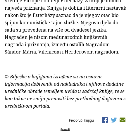
Srednje Europe i obitelji Esterházy, za koji je dobio i
najveća priznanja. Knjiga je dobila i literarni nastavak
nakon što je Esterházy saznao da je njegov otac bio
špijun komunističke tajne službe. Njegova djela do
sada su prevedena na više od dvadeset jezika.
Nagrađen je nizom međunarodnih književnih
nagrada i priznanja, između ostalih Nagradom
Sándor-Mária, Vilenicom i Herderovom nagradom.
© Bilješke o knjigama izrađene su na osnovu
informacija dobivenih od nakladnika i njihove dodatne
uredničke obrade temeljem uvida u sadržaj knjige, te se
kao takve ne smiju prenositi bez prethodnog dogovora s
uredništvom portala.
Preporuči knjigu