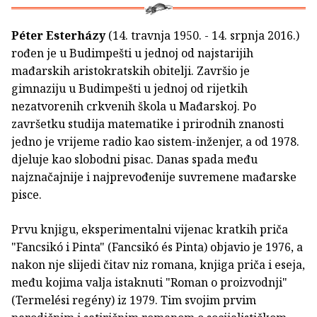
Péter Esterházy
(14. travnja 1950. - 14. srpnja 2016.)
rođen je u Budimpešti u jednoj od najstarijih
mađarskih aristokratskih obitelji. Završio je
gimnaziju u Budimpešti u jednoj od rijetkih
nezatvorenih crkvenih škola u Mađarskoj. Po
završetku studija matematike i prirodnih znanosti
jedno je vrijeme radio kao sistem-inženjer, a od 1978.
djeluje kao slobodni pisac. Danas spada među
najznačajnije i najprevođenije suvremene mađarske
pisce.
Prvu knjigu, eksperimentalni vijenac kratkih priča
"Fancsikó i Pinta" (Fancsikó és Pinta) objavio je 1976, a
nakon nje slijedi čitav niz romana, knjiga priča i eseja,
među kojima valja istaknuti "Roman o proizvodnji"
(Termelési regény) iz 1979. Tim svojim prvim