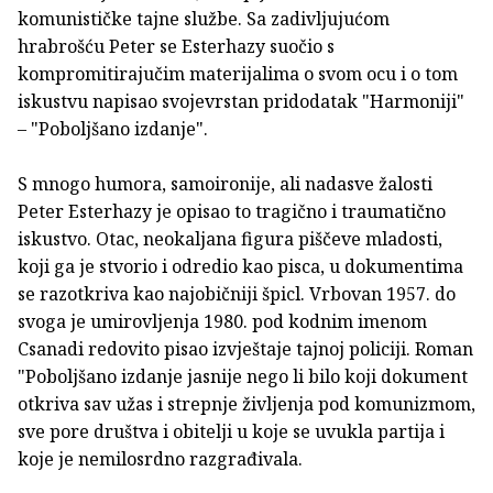
komunističke tajne službe. Sa zadivljujućom
hrabrošću Peter se Esterhazy suočio s
kompromitirajučim materijalima o svom ocu i o tom
iskustvu napisao svojevrstan pridodatak "Harmoniji"
– "Poboljšano izdanje".
S mnogo humora, samoironije, ali nadasve žalosti
Peter Esterhazy je opisao to tragično i traumatično
iskustvo. Otac, neokaljana figura piščeve mladosti,
koji ga je stvorio i odredio kao pisca, u dokumentima
se razotkriva kao najobičniji špicl. Vrbovan 1957. do
svoga je umirovljenja 1980. pod kodnim imenom
Csanadi redovito pisao izvještaje tajnoj policiji. Roman
"Poboljšano izdanje jasnije nego li bilo koji dokument
otkriva sav užas i strepnje življenja pod komunizmom,
sve pore društva i obitelji u koje se uvukla partija i
koje je nemilosrdno razgrađivala.