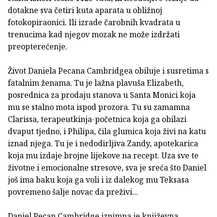
dotakne sva četiri kuta aparata u obližnoj
fotokopiraonici. Ili izrade čarobnih kvadrata u
trenucima kad njegov mozak ne može izdržati
preopterećenje.
Život Daniela Pecana Cambridgea obiluje i susretima s
fatalnim ženama. Tu je lažna plavuša Elizabeth,
posrednica za prodaju stanova u Santa Monici koja
mu se stalno mota ispod prozora. Tu su zamamna
Clarissa, terapeutkinja-početnica koja ga obilazi
dvaput tjedno, i Philipa, čila glumica koja živi na katu
iznad njega. Tu je i nedodirljiva Zandy, apotekarica
koja mu izdaje brojne lijekove na recept. Uza sve te
životne i emocionalne stresove, sva je sreća što Daniel
još ima baku koja ga voli i iz dalekog mu Teksasa
povremeno šalje novac da preživi...
Daniel Pecan Cambridge iznimna je književna