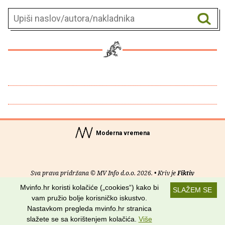
Moderna vremena
Sva prava pridržana © MV Info d.o.o. 2026. • Kriv je
Fiktiv
Mvinfo.hr koristi kolačiće („cookies“) kako bi
SLAŽEM SE
O nama
•
Pomoć
•
Uvjeti korištenja
•
RSS kanali
vam pružio bolje korisničko iskustvo.
Nastavkom pregleda mvinfo.hr stranica
Potraži nas na:
slažete se sa korištenjem kolačića.
Više