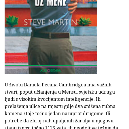
U životu Daniela Pecana Cambridgea ima važnih
stvari, poput učlanjenja u Mensu, svjetsku udrugu
ljudi s visokim kvocijentom inteligencije. Ili
prelaženja ulice na mjestu gdje dva snižena rubna
kamena stoje točno jedan nasuprot drugome. Ili
potrebe da zbroj svih upaljenih žarulja u njegovu
stanu iznosi točno 1125 vata, ili neodoljive težnje da