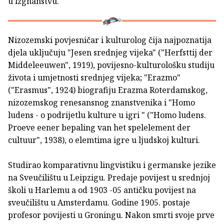
u izgnanstvu.
Nizozemski povjesničar i kulturolog čija najpoznatija
djela uključuju "Jesen srednjeg vijeka" ("Herfsttij der
Middeleeuwen", 1919), povijesno-kulturološku studiju
života i umjetnosti srednjeg vijeka; "Erazmo"
("Erasmus", 1924) biografiju Erazma Roterdamskog,
nizozemskog renesansnog znanstvenika i "Homo
ludens - o podrijetlu kulture u igri " ("Homo ludens.
Proeve eener bepaling van het spelelement der
cultuur", 1938), o elemtima igre u ljudskoj kulturi.
Studirao komparativnu lingvistiku i germanske jezike
na Sveučilištu u Leipzigu. Predaje povijest u srednjoj
školi u Harlemu a od 1903 -05 antičku povijest na
sveučilištu u Amsterdamu. Godine 1905. postaje
profesor povijesti u Groningu. Nakon smrti svoje prve