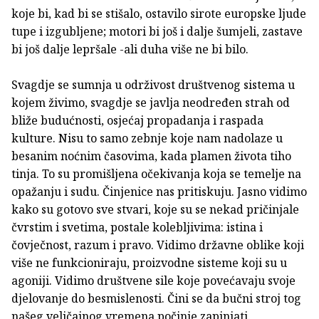
koje bi, kad bi se stišalo, ostavilo sirote europske ljude
tupe i izgubljene; motori bi još i dalje šumjeli, zastave
bi još dalje lepršale -ali duha više ne bi bilo.
Svagdje se sumnja u održivost društvenog sistema u
kojem živimo, svagdje se javlja neodređen strah od
bliže budućnosti, osjećaj propadanja i raspada
kulture. Nisu to samo zebnje koje nam nadolaze u
besanim noćnim časovima, kada plamen života tiho
tinja. To su promišljena očekivanja koja se temelje na
opažanju i sudu. Činjenice nas pritiskuju. Jasno vidimo
kako su gotovo sve stvari, koje su se nekad pričinjale
čvrstim i svetima, postale kolebljivima: istina i
čovječnost, razum i pravo. Vidimo državne oblike koji
više ne funkcioniraju, proizvodne sisteme koji su u
agoniji. Vidimo društvene sile koje povećavaju svoje
djelovanje do besmislenosti. Čini se da bučni stroj tog
našeg veličajnog vremena počinje zapinjati.