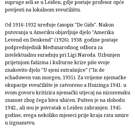
supruge seli se u Leiden, gdje postaje profesor opće
povijesti na lokalnom sveučilištu.
Od 1916-1932 uređuje časopis "De Gids". Nakon
putovanja u Ameriku objavljuje djelo "Amerika
Levend en Denkend" (1926). 1938. godine postaje
podpredsjednik Međunarodnog odbora za
intelektualnu suradnju pri Ligi Naroda. Uzbunjen
prijetnjom fašizma i kulturne krize piše svoje
znakovito djelo "U sjeni sutrašnjice" ("In de
schaduwen van morgen, 1935). Za vrijeme njemačke
okupacije sveučilište je zatvoreno a Huizinga 1941. u
svom govoru kritizira njemački utjecaj na nizozemsku
znanost zbog čega biva uhićen. Pušten je na slobodu
1942., ali mu je povratak u Leiden zabranjen. 1945.
godine, svega nekoliko mjeseci prije kraja rata umire
u izgnanstvu.