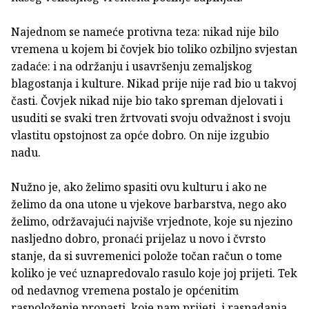
Najednom se nameće protivna teza: nikad nije bilo
vremena u kojem bi čovjek bio toliko ozbiljno svjestan
zadaće: i na održanju i usavršenju zemaljskog
blagostanja i kulture. Nikad prije nije rad bio u takvoj
časti. Čovjek nikad nije bio tako spreman djelovati i
usuditi se svaki tren žrtvovati svoju odvažnost i svoju
vlastitu opstojnost za opće dobro. On nije izgubio
nadu.
Nužno je, ako želimo spasiti ovu kulturu i ako ne
želimo da ona utone u vjekove barbarstva, nego ako
želimo, održavajući najviše vrjednote, koje su njezino
nasljedno dobro, pronaći prijelaz u novo i čvrsto
stanje, da si suvremenici polože točan račun o tome
koliko je već uznapredovalo rasulo koje joj prijeti. Tek
od nedavnog vremena postalo je općenitim
raspoloženje propasti, koje nam prijeti, i raspadanja