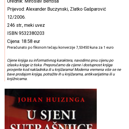
Urednik: Miroslav Bertoša
Prijevod: Alexander Buczynski, Zlatko Gašparović
12/2006.
246 str., meki uvez
ISBN 9532380203
Cijena: 18.58 eur
Preračunato po fiksnom tečaju konverzije 7,53450 kuna za 1 euro
Cijene knjiga su informativnog karaktera, navodimo prvu cijenu po
izlasku knjige iz tiska. Preporučamo da cijene i dostupnost knjiga
provjerite kod nakladnika ili u knjižarama! Moderna vremena više se ne
bave prodajom knjiga, potražite ih u knjižarama, antikvarijatima ili u
knjižnicama.