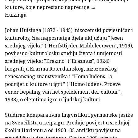
kulture, koje neprestano napreduje...»
Huizinga
Johan Huizinga (1872 - 1945), nizozemski povjesničar i
kulturolog čija najpoznatija djela uključuju "Jesen
srednjeg vijeka" ("Herfsttij der Middeleeuwen", 1919),
povijesno-kulturološku studiju života i umjetnosti
srednjeg vijeka; "Erazmo" ("Erasmus", 1924)
biografiju Erazma Roterdamskog, nizozemskog
renesansnog znanstvenika i "Homo ludens - o
podrijetlu kulture u igri " ("Homo ludens. Proeve
eener bepaling van het spelelement der cultuur",
1938), o elemtima igre u ljudskoj kulturi.
Studirao komparativnu lingvistiku i germanske jezike
na Sveučilištu u Leipzigu. Predaje povijest u srednjoj
školi u Harlemu a od 1903 -05 antičku povijest na