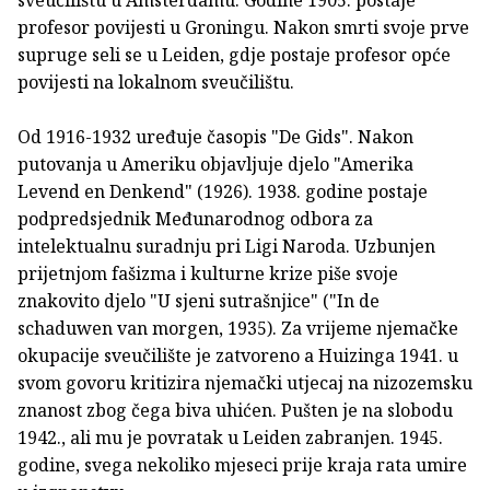
sveučilištu u Amsterdamu. Godine 1905. postaje
profesor povijesti u Groningu. Nakon smrti svoje prve
supruge seli se u Leiden, gdje postaje profesor opće
povijesti na lokalnom sveučilištu.
Od 1916-1932 uređuje časopis "De Gids". Nakon
putovanja u Ameriku objavljuje djelo "Amerika
Levend en Denkend" (1926). 1938. godine postaje
podpredsjednik Međunarodnog odbora za
intelektualnu suradnju pri Ligi Naroda. Uzbunjen
prijetnjom fašizma i kulturne krize piše svoje
znakovito djelo "U sjeni sutrašnjice" ("In de
schaduwen van morgen, 1935). Za vrijeme njemačke
okupacije sveučilište je zatvoreno a Huizinga 1941. u
svom govoru kritizira njemački utjecaj na nizozemsku
znanost zbog čega biva uhićen. Pušten je na slobodu
1942., ali mu je povratak u Leiden zabranjen. 1945.
godine, svega nekoliko mjeseci prije kraja rata umire