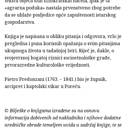
tekstu osjeća duh fiziokratskih načela, ipak je ta
«agrarna poduka» nastala prvenstveno zbog potrebe
da se ublaže posljedice opće zapuštenosti istarskog
gospodarstva.
Knjiga je napisana u obliku pitanja i odgovora, vrlo je
pregledna i puna korisnih opažanja o svim pitanjima
ukupnoga života u tadašnjoj Istri. Riječ je, dakle, o
svojevrsnoj bogatoj riznici socioetnološke građe,
prvorazredne kulturološke vrijednosti.
Pietro Predonzani (1763. – 1841.) bio je župnik,
arcipret i kaptolski vikar u Poreču.
© Bilješke o knjigama izrađene su na osnovu
informacija dobivenih od nakladnika i njihove dodatne
uredničke obrade temeljem uvida u sadržaj knjige, te se