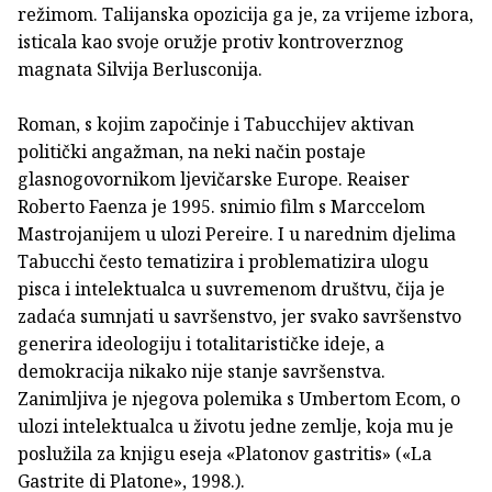
režimom. Talijanska opozicija ga je, za vrijeme izbora,
isticala kao svoje oružje protiv kontroverznog
magnata Silvija Berlusconija.
Roman, s kojim započinje i Tabucchijev aktivan
politički angažman, na neki način postaje
glasnogovornikom ljevičarske Europe. Reaiser
Roberto Faenza je 1995. snimio film s Marccelom
Mastrojanijem u ulozi Pereire. I u narednim djelima
Tabucchi često tematizira i problematizira ulogu
pisca i intelektualca u suvremenom društvu, čija je
zadaća sumnjati u savršenstvo, jer svako savršenstvo
generira ideologiju i totalitarističke ideje, a
demokracija nikako nije stanje savršenstva.
Zanimljiva je njegova polemika s Umbertom Ecom, o
ulozi intelektualca u životu jedne zemlje, koja mu je
poslužila za knjigu eseja «Platonov gastritis» («La
Gastrite di Platone», 1998.).