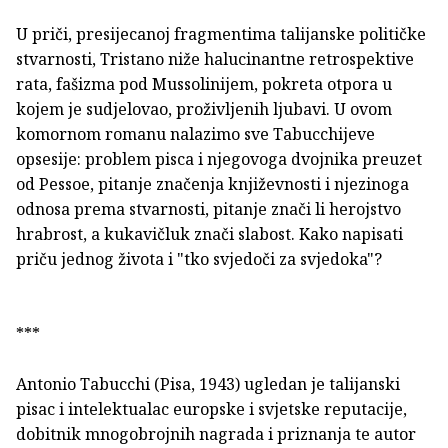
U priči, presijecanoj fragmentima talijanske političke
stvarnosti, Tristano niže halucinantne retrospektive
rata, fašizma pod Mussolinijem, pokreta otpora u
kojem je sudjelovao, proživljenih ljubavi. U ovom
komornom romanu nalazimo sve Tabucchijeve
opsesije: problem pisca i njegovoga dvojnika preuzet
od Pessoe, pitanje značenja književnosti i njezinoga
odnosa prema stvarnosti, pitanje znači li herojstvo
hrabrost, a kukavičluk znači slabost. Kako napisati
priču jednog života i "tko svjedoči za svjedoka"?
***
Antonio Tabucchi (Pisa, 1943) ugledan je talijanski
pisac i intelektualac europske i svjetske reputacije,
dobitnik mnogobrojnih nagrada i priznanja te autor