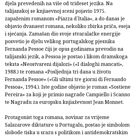
djela prevedenih na više od trideset jezika. Na
talijanskoj se knjiaevnoj sceni pojavio 1975.
zapaženim romanom «Piazza d´ltalia», a do danas je
objavio dvanaest romana, nekoliko zbirka priča, eseja
i sjećanja. Zamašan dio svoje stvaralačke energije
posvetio je djelu velikog portugalskog pjesnika
Fernanda Pessoe čiji je opus godinama prevodio na
talijanski jezik, a Pessoa je postao i likom dramskoga
teksta «Neostvareni dijalozi» («I dialoghi mancati»,
1988.) te romana «Posljednja tri dana u životu
Fernanda Pessoe» («Gli ultimi tre giorni di Fernando
Pessoa», 1994.). Iste godine objavio je roman «Sostiene
Pereira» za koji je primio nagrade Campiello i Scanno
te Nagradu za europsku knjiaževnost Jean Monnet.
Protagonist toga romana, novinar za vrijeme
Salazarove diktature u Portugalu, postao je simbolom
slobode tiska u srazu s politikom i antidemokratskim