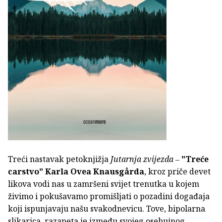
Treći nastavak petoknjižja
Jutarnja zvijezda
‒
"Treće
carstvo" Karla Ovea Knausgårda
, kroz priče devet
likova vodi nas u zamršeni svijet trenutka u kojem
živimo i pokušavamo promišljati o pozadini događaja
koji ispunjavaju našu svakodnevicu. Tove, bipolarna
slikarica, razapeta je između svojeg osebujnog