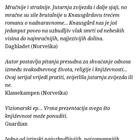
Mračnije i strašnije. Jutarnja zvijezda i dalje sjaji, no
mračne su sile brutalnije u Knausgårdovu trećem
romanu o nadnaravnome... Knausgård nas je još
jedanput poveo na uzbudljiv vlak smrti od nebeskih
visina do najmračnijih, najjezivijih dolina.
Dagbladet (Norveška)
Autor postavlja pitanja presudna za shvaćanje odnosa
između svakodnevnog života, religije i književnosti...
Ovaj serijal vrijedi pratiti, svijetlila jutarnja zvijezda ili
ne.
Klassekampen (Norveška)
Vizionarski ep… Vrsna prezentacija svega što
književnost može ponuditi.
Guardian
Jedna od istinski najuzbudljivijih, najzamamnijih