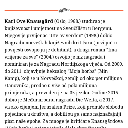
Karl Ove Knausgård
(Oslo, 1968.) studirao je
književnost i umjetnost na Sveučilištu u Bergenu.
Njegov je prvijenac "Ute av verden" (1998.) dobio
Nagradu norveških književnih kritičara (prvi put u
povijesti osvojio ju je debitant), a drugi roman "Ima
vrijeme za sve" (2004.) osvojio je niz nagrada i
nominiran je za Nagradu Nordijskoga vijeća. Od 2009.
do 2011. objavljuje heksalog "Moja borba" (Min
Kamp), koji se u Norveškoj, zemlji od oko pet milijuna
stanovnika, prodao u više od pola milijuna
primjeraka, a preveden je na 35 jezika. Godine 2015.
dobio je Međunarodnu nagradu Die Welta, a 2017.
visoko cijenjeni Jeruzalem Prize, koji promiče slobodu
pojedinca u društvu, a dobili su ga samo najznačajniji
pisci naše epohe. Za mnoge je kritičare Knausgårdova