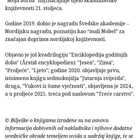
"Moja borba" najznačajnije djelo skandinavske
književnosti 21. stoljeća.
Godine 2019. dobio je nagradu Švedske akademije ‒
Nordijsku nagradu, poznatiju kao “mali Nobel” za
značajan doprinos nordijskoj književnosti.
Objavio je još kvadrilogiju "Enciklopedija godišnjih
doba" (Årstid encyklopedien): "Jesen", "Zima",
"Proljeće", "Ljeto"; godine 2020. objavljuje prvu,
istoimenu knjigu sedmoknjižja "Jutarnja zvijezda",
druga, "Vukovi iz šume vječnosti", objavljena je 2024.,
a u proljeće 2025. treća pod naslovom "Treće carstvo".
© Bilješke o knjigama izrađene su na osnovu
informacija dobivenih od nakladnika i njihove dodatne
uredničke obrade temeljem uvida u sadržaj knjige, te se