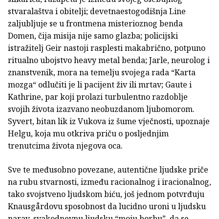
stvaralaštva i obitelji; devetnaestogodišnja Line
zaljubljuje se u frontmena misterioznog benda
Domen, čija misija nije samo glazba; policijski
istražitelj Geir nastoji rasplesti makabrično, potpuno
ritualno ubojstvo heavy metal benda; Jarle, neurolog i
znanstvenik, mora na temelju svojega rada “Karta
mozga“ odlučiti je li pacijent živ ili mrtav; Gaute i
Kathrine, par koji prolazi turbulentno razdoblje
svojih života izazvano neobuzdanom ljubomorom.
Syvert, bitan lik iz Vukova iz šume vječnosti, upoznaje
Helgu, koja mu otkriva priču o posljednjim
trenutcima života njegova oca.
Sve te međusobno povezane, autentične ljudske priče
na rubu stvarnosti, između racionalnog i iracionalnog,
tako svojstveno ljudskom biću, još jednom potvrđuju
Knausgårdovu sposobnost da lucidno uroni u ljudsku
narav, svakodnevnu ljudsku “moju borbu”, da se