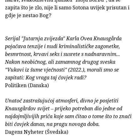
zapita što je zlo, nije li samo Sotona uvijek prisutan i
gdje je nestao Bog?
Serijal "Jutarnja zvijezda" Karla Ovea Knausgårda
pojačava tenzije i nudi kriminalističke zagonetke,
besmrtnost, krvavi seks i susrete s nadnaravnim...
Nakon neobičnog, ali zamamnog drugog sveska
"Vukovi iz šume vječnosti" (2022.), morali smo se
zapitati: Kog vraga taj čovjek radi?
Politiken (Danska)
Unatoč zastrašujućoj atmosferi, divno je posjetiti
Knausgårdov svijet ‒ prijeko potreban dio jedne od
najdojmljivijih priča koje sam čitao o tome što to znači
biti čovjek danas, na pragu novoga doba.
Dagens Nyheter (Švedska)