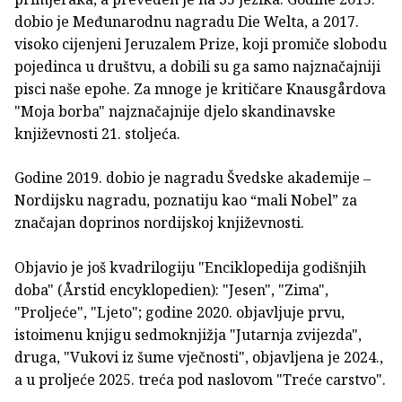
dobio je Međunarodnu nagradu Die Welta, a 2017.
visoko cijenjeni Jeruzalem Prize, koji promiče slobodu
pojedinca u društvu, a dobili su ga samo najznačajniji
pisci naše epohe. Za mnoge je kritičare Knausgårdova
"Moja borba" najznačajnije djelo skandinavske
književnosti 21. stoljeća.
Godine 2019. dobio je nagradu Švedske akademije ‒
Nordijsku nagradu, poznatiju kao “mali Nobel” za
značajan doprinos nordijskoj književnosti.
Objavio je još kvadrilogiju "Enciklopedija godišnjih
doba" (Årstid encyklopedien): "Jesen", "Zima",
"Proljeće", "Ljeto"; godine 2020. objavljuje prvu,
istoimenu knjigu sedmoknjižja "Jutarnja zvijezda",
druga, "Vukovi iz šume vječnosti", objavljena je 2024.,
a u proljeće 2025. treća pod naslovom "Treće carstvo".