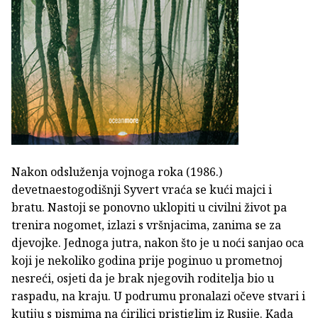
Nakon odsluženja vojnoga roka (1986.)
devetnaestogodišnji Syvert vraća se kući majci i
bratu. Nastoji se ponovno uklopiti u civilni život pa
trenira nogomet, izlazi s vršnjacima, zanima se za
djevojke. Jednoga jutra, nakon što je u noći sanjao oca
koji je nekoliko godina prije poginuo u prometnoj
nesreći, osjeti da je brak njegovih roditelja bio u
raspadu, na kraju. U podrumu pronalazi očeve stvari i
kutiju s pismima na ćirilici pristiglim iz Rusije. Kada