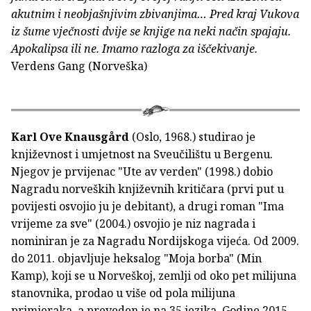
akutnim i neobjašnjivim zbivanjima… Pred kraj Vukova
iz šume vječnosti dvije se knjige na neki način spajaju.
Apokalipsa ili ne. Imamo razloga za iščekivanje.
Verdens Gang (Norveška)
Karl Ove Knausgård
(Oslo, 1968.) studirao je
književnost i umjetnost na Sveučilištu u Bergenu.
Njegov je prvijenac "Ute av verden" (1998.) dobio
Nagradu norveških književnih kritičara (prvi put u
povijesti osvojio ju je debitant), a drugi roman "Ima
vrijeme za sve" (2004.) osvojio je niz nagrada i
nominiran je za Nagradu Nordijskoga vijeća. Od 2009.
do 2011. objavljuje heksalog "Moja borba" (Min
Kamp), koji se u Norveškoj, zemlji od oko pet milijuna
stanovnika, prodao u više od pola milijuna
primjeraka, a preveden je na 35 jezika. Godine 2015.