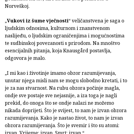
Norveškoj.
„
Vukovi iz šume vječnosti
“ veličanstvena je saga o
ljudskim odnosima, kulturnom i znanstvenom
naslijeđu, o ljudskim ograničenjima i mogućnostima
te sudbinskoj povezanosti s prirodom. Na mnoštvo
esencijalnih pitanja, koja Knausgård postavlja,
odgovora je malo.
„I mi kao i životinje imamo obzor razumijevanja,
unutar njega misli nam se mogu slobodno kretati, i to
je za nas stvarnost. Na rubu obzora počinje magla,
ondje sve postaje sve nejasnije, a iza toga je nagli
prekid, do onoga što se ondje nalazi ne možemo
nikada doprijeti. Što je svijest, to nam je izvan obzora
razumijevanja. Kako je nastao život, to nam je izvan
obzora razumijevanja. Što je svemir i što su atomi:
izvan. Vrijeme: izvan. Smrt: izvan.“