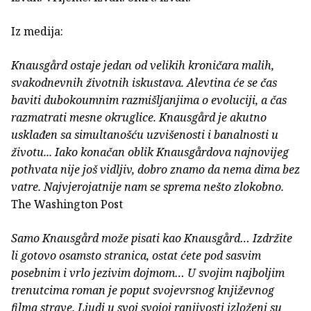
Iz medija:
Knausgård ostaje jedan od velikih kroničara malih,
svakodnevnih životnih iskustava. Alevtina će se čas
baviti dubokoumnim razmišljanjima o evoluciji, a čas
razmatrati mesne okruglice. Knausgård je akutno
usklađen sa simultanošću uzvišenosti i banalnosti u
životu... Iako konačan oblik Knausgårdova najnovijeg
pothvata nije još vidljiv, dobro znamo da nema dima bez
vatre. Najvjerojatnije nam se sprema nešto zlokobno.
The Washington Post
Samo Knausgård može pisati kao Knausgård… Izdržite
li gotovo osamsto stranica, ostat ćete pod sasvim
posebnim i vrlo jezivim dojmom… U svojim najboljim
trenutcima roman je poput svojevrsnog književnog
filma strave. Ljudi u svoj svojoj ranjivosti izloženi su