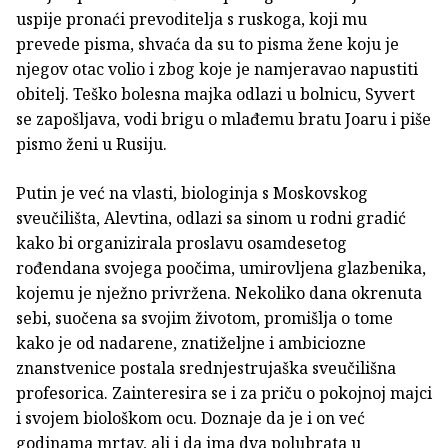
uspije pronaći prevoditelja s ruskoga, koji mu
prevede pisma, shvaća da su to pisma žene koju je
njegov otac volio i zbog koje je namjeravao napustiti
obitelj. Teško bolesna majka odlazi u bolnicu, Syvert
se zapošljava, vodi brigu o mlađemu bratu Joaru i piše
pismo ženi u Rusiju.
Putin je već na vlasti, biologinja s Moskovskog
sveučilišta, Alevtina, odlazi sa sinom u rodni gradić
kako bi organizirala proslavu osamdesetog
rođendana svojega poočima, umirovljena glazbenika,
kojemu je nježno privržena. Nekoliko dana okrenuta
sebi, suočena sa svojim životom, promišlja o tome
kako je od nadarene, znatiželjne i ambiciozne
znanstvenice postala srednjestrujaška sveučilišna
profesorica. Zainteresira se i za priču o pokojnoj majci
i svojem biološkom ocu. Doznaje da je i on već
godinama mrtav, ali i da ima dva polubrata u