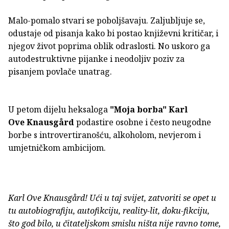
Malo-pomalo stvari se poboljšavaju. Zaljubljuje se,
odustaje od pisanja kako bi postao književni kritičar, i
njegov život poprima oblik odraslosti. No uskoro ga
autodestruktivne pijanke i neodoljiv poziv za
pisanjem povlače unatrag.
U petom dijelu heksaloga
"Moja borba"
Karl
Ove
Knausgård
podastire osobne i često neugodne
borbe s introvertiranošću, alkoholom, nevjerom i
umjetničkom ambicijom.
Karl Ove Knausgård! Ući u taj svijet, zatvoriti se opet u
tu autobiografiju, autofikciju, reality-lit, doku-fikciju,
što god bilo, u čitateljskom smislu ništa nije ravno tome,