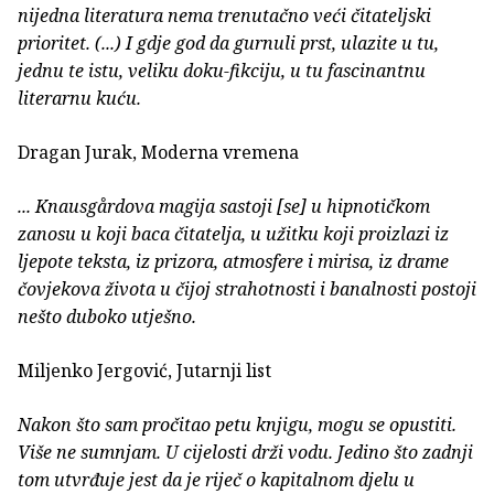
nijedna literatura nema trenutačno veći čitateljski
prioritet. (...) I gdje god da gurnuli prst, ulazite u tu,
jednu te istu, veliku doku-fikciju, u tu fascinantnu
literarnu kuću.
Dragan Jurak, Moderna vremena
... Knausgårdova magija sastoji [se] u hipnotičkom
zanosu u koji baca čitatelja, u užitku koji proizlazi iz
ljepote teksta, iz prizora, atmosfere i mirisa, iz drame
čovjekova života u čijoj strahotnosti i banalnosti postoji
nešto duboko utješno.
Miljenko Jergović, Jutarnji list
Nakon što sam pročitao petu knjigu, mogu se opustiti.
Više ne sumnjam. U cijelosti drži vodu. Jedino što zadnji
tom utvrđuje jest da je riječ o kapitalnom djelu u