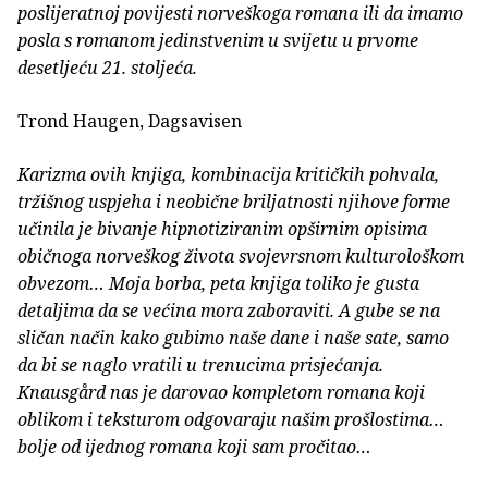
poslijeratnoj povijesti norveškoga romana ili da imamo
posla s romanom jedinstvenim u svijetu u prvome
desetljeću 21. stoljeća.
Trond Haugen, Dagsavisen
Karizma ovih knjiga, kombinacija kritičkih pohvala,
tržišnog uspjeha i neobične briljatnosti njihove forme
učinila je bivanje hipnotiziranim opširnim opisima
običnoga norveškog života svojevrsnom kulturološkom
obvezom… Moja borba, peta knjiga toliko je gusta
detaljima da se većina mora zaboraviti. A gube se na
sličan način kako gubimo naše dane i naše sate, samo
da bi se naglo vratili u trenucima prisjećanja.
Knausgård nas je darovao kompletom romana koji
oblikom i teksturom odgovaraju našim prošlostima…
bolje od ijednog romana koji sam pročitao…