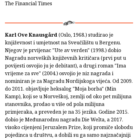
The Financial Times
Karl Ove Knausgård
(Oslo, 1968.) studirao je
književnost i umjetnost na Sveučilištu u Bergenu.
Njegov je prvijenac "Ute av verden" (1998.) dobio
Nagradu norveških književnih kritičara (prvi put u
povijesti osvojio ju je debitant), a drugi roman "Ima
vrijeme za sve" (2004.) osvojio je niz nagrada i
nominiran je za Nagradu Nordijskoga vijeća. Od 2009.
do 2011. objavljuje heksalog "Moja borba" (Min
Kamp), koji se u Norveškoj, zemlji od oko pet milijuna
stanovnika, prodao u više od pola milijuna
primjeraka, a preveden je na 35 jezika. Godine 2015.
dobio je Međunarodnu nagradu Die Welta, a 2017.
visoko cijenjeni Jeruzalem Prize, koji promiče slobodu
pojedinca u društvu, a dobili su ga samo najznačajniji