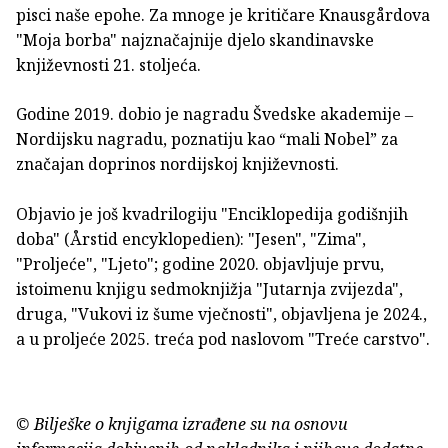
pisci naše epohe. Za mnoge je kritičare Knausgårdova
"Moja borba" najznačajnije djelo skandinavske
književnosti 21. stoljeća.
Godine 2019. dobio je nagradu Švedske akademije ‒
Nordijsku nagradu, poznatiju kao “mali Nobel” za
značajan doprinos nordijskoj književnosti.
Objavio je još kvadrilogiju "Enciklopedija godišnjih
doba" (Årstid encyklopedien): "Jesen", "Zima",
"Proljeće", "Ljeto"; godine 2020. objavljuje prvu,
istoimenu knjigu sedmoknjižja "Jutarnja zvijezda",
druga, "Vukovi iz šume vječnosti", objavljena je 2024.,
a u proljeće 2025. treća pod naslovom "Treće carstvo".
© Bilješke o knjigama izrađene su na osnovu