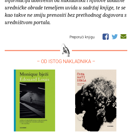
informacija dobivenih od nakladnika i njihove dodatne
uredničke obrade temeljem uvida u sadržaj knjige, te se
kao takve ne smiju prenositi bez prethodnog dogovora s
uredništvom portala.
Preporuči knjigu
– OD ISTOG NAKLADNIKA –