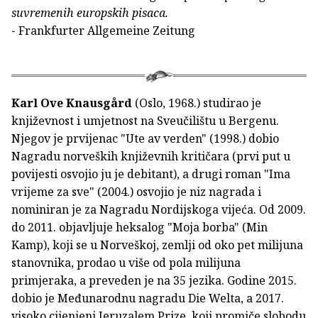
suvremenih europskih pisaca.
- Frankfurter Allgemeine Zeitung
Karl Ove Knausgård
(Oslo, 1968.) studirao je
književnost i umjetnost na Sveučilištu u Bergenu.
Njegov je prvijenac "Ute av verden" (1998.) dobio
Nagradu norveških književnih kritičara (prvi put u
povijesti osvojio ju je debitant), a drugi roman "Ima
vrijeme za sve" (2004.) osvojio je niz nagrada i
nominiran je za Nagradu Nordijskoga vijeća. Od 2009.
do 2011. objavljuje heksalog "Moja borba" (Min
Kamp), koji se u Norveškoj, zemlji od oko pet milijuna
stanovnika, prodao u više od pola milijuna
primjeraka, a preveden je na 35 jezika. Godine 2015.
dobio je Međunarodnu nagradu Die Welta, a 2017.
visoko cijenjeni Jeruzalem Prize, koji promiče slobodu