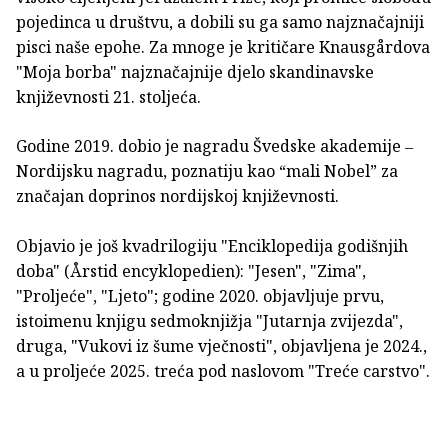
pojedinca u društvu, a dobili su ga samo najznačajniji
pisci naše epohe. Za mnoge je kritičare Knausgårdova
"Moja borba" najznačajnije djelo skandinavske
književnosti 21. stoljeća.
Godine 2019. dobio je nagradu Švedske akademije ‒
Nordijsku nagradu, poznatiju kao “mali Nobel” za
značajan doprinos nordijskoj književnosti.
Objavio je još kvadrilogiju "Enciklopedija godišnjih
doba" (Årstid encyklopedien): "Jesen", "Zima",
"Proljeće", "Ljeto"; godine 2020. objavljuje prvu,
istoimenu knjigu sedmoknjižja "Jutarnja zvijezda",
druga, "Vukovi iz šume vječnosti", objavljena je 2024.,
a u proljeće 2025. treća pod naslovom "Treće carstvo".