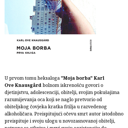
U prvom tomu heksaloga
"Moja borba"
Karl
Ove Knausgård
bolnom iskrenošću govori o
djetinjstvu, adolescenciji, obitelji, svojim pokušajima
razumijevanja oca koji se naglo pretvorio od
obiteljskog čovjeka kratka fitilja u razvedenog
alkoholičara. Preispitujući očevu smrt autor istodobno
preispituje i svoju ulogu u novozasnovanoj obitelji,
potpuno se otkriva i mrvi svoju egzistenciju do