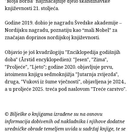
"Moja borba" najznačajnije djelo skandinavske
književnosti 21. stoljeća.
Godine 2019. dobio je nagradu Švedske akademije ‒
Nordijsku nagradu, poznatiju kao “mali Nobel” za
značajan doprinos nordijskoj književnosti.
Objavio je još kvadrilogiju "Enciklopedija godišnjih
doba" (Årstid encyklopedien): "Jesen", "Zima",
"Proljeće", "Ljeto"; godine 2020. objavljuje prvu,
istoimenu knjigu sedmoknjižja "Jutarnja zvijezda",
druga, "Vukovi iz šume vječnosti", objavljena je 2024.,
a u proljeće 2025. treća pod naslovom "Treće carstvo".
© Bilješke o knjigama izrađene su na osnovu
informacija dobivenih od nakladnika i njihove dodatne
uredničke obrade temeljem uvida u sadržaj knjige, te se