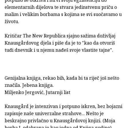
elementarnih dijelova te stvara jedinstvenu priču o
malim i velikim borbama s kojima se svi suočavamo u
životu.
Kritičar The New Republica sjajno sažima doživljaj
Knausgårdovog djela i piše da je to "kao da otvoriš
tuđi dnevnik i u njemu nađeš svoje vlastite tajne".
Genijalna knjiga, rekao bih, kada bi ta riječ još nešto
značila. Jebena knjiga.
Miljenko Jergović, Jutarnji list
Knausgård je intenzivan i potpuno iskren, bez bojazni
zapisuje naše univerzalne strahove... Nešto je
beskrajno privlačno u Knausgårdovoj knjizi. (Moja
borba I. odabrana je kao jedna od Knjiga godine)