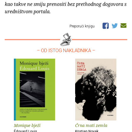
kao takve ne smiju prenositi bez prethodnog dogovora s
uredništvom portala.
Preporuči knjigu
– OD ISTOG NAKLADNIKA –
Monique bježi
Črna mati zemla
Édouard Louis
Kristian Novak