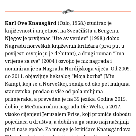
Karl Ove Knausgård
(Oslo, 1968.) studirao je
književnost i umjetnost na Sveučilištu u Bergenu.
Njegov je prvijenac "Ute av verden" (1998.) dobio
Nagradu norveških književnih kritičara (prvi put u
povijesti osvojio ju je debitant), a drugi roman "Ima
vrijeme za sve" (2004.) osvojio je niz nagrada i
nominiran je za Nagradu Nordijskoga vijeća. Od 2009.
do 2011. objavljuje heksalog "Moja borba" (Min
Kamp), koji se u Norveškoj, zemlji od oko pet milijuna
stanovnika, prodao u više od pola milijuna
primjeraka, a preveden je na 35 jezika. Godine 2015.
dobio je Međunarodnu nagradu Die Welta, a 2017.
visoko cijenjeni Jeruzalem Prize, koji promiče slobodu
pojedinca u društvu, a dobili su ga samo najznačajniji
pisci naše epohe. Za mnoge je kritičare Knausgårdova