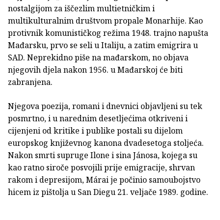
nostalgijom za iščezlim multietničkim i
multikulturalnim društvom propale Monarhije. Kao
protivnik komunističkog režima 1948. trajno napušta
Mađarsku, prvo se seli u Italiju, a zatim emigrira u
SAD. Neprekidno piše na mađarskom, no objava
njegovih djela nakon 1956. u Mađarskoj će biti
zabranjena.
Njegova poezija, romani i dnevnici objavljeni su tek
posmrtno, i u narednim desetljećima otkriveni i
cijenjeni od kritike i publike postali su dijelom
europskog književnog kanona dvadesetoga stoljeća.
Nakon smrti supruge Ilone i sina Jánosa, kojega su
kao ratno siroče posvojili prije emigracije, shrvan
rakom i depresijom, Márai je počinio samoubojstvo
hicem iz pištolja u San Diegu 21. veljače 1989. godine.