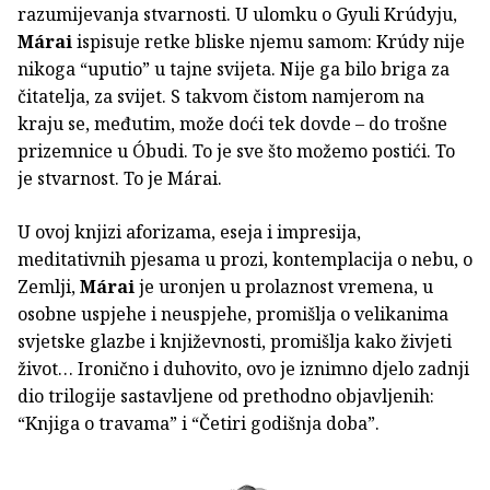
razumijevanja stvarnosti. U ulomku o Gyuli Krúdyju,
Márai
ispisuje retke bliske njemu samom: Krúdy nije
nikoga “uputio” u tajne svijeta. Nije ga bilo briga za
čitatelja, za svijet. S takvom čistom namjerom na
kraju se, međutim, može doći tek dovde – do trošne
prizemnice u Óbudi. To je sve što možemo postići. To
je stvarnost. To je Márai.
U ovoj knjizi aforizama, eseja i impresija,
meditativnih pjesama u prozi, kontemplacija o nebu, o
Zemlji,
Márai
je uronjen u prolaznost vremena, u
osobne uspjehe i neuspjehe, promišlja o velikanima
svjetske glazbe i književnosti, promišlja kako živjeti
život… Ironično i duhovito, ovo je iznimno djelo zadnji
dio trilogije sastavljene od prethodno objavljenih:
“Knjiga o travama” i “Četiri godišnja doba”.