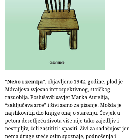
“
Nebo i zemlja
”, objavljeno 1942. godine, plod je
Máraijeva svjesno introspektivnog, stoičkog
razdoblja. Poslušavši savjet Marka Aurelija,
“zaključava srce” i živi samo za pisanje. Možda je
najslikovitiji dio knjige onaj o starenju. Čovjek u
petom desetljeću života više nije tako zajedljiv i
nestrpljiv, želi zaštititi i spasiti. Živi za sadašnjost jer
nema druge sreće osim spoznaje, podnošenja i