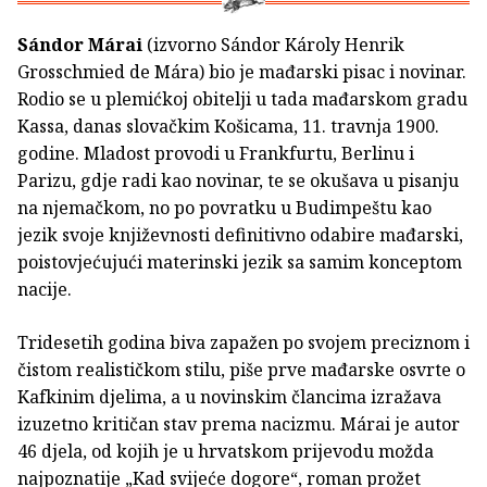
Sándor Márai
(izvorno Sándor Károly Henrik
Grosschmied de Mára) bio je mađarski pisac i novinar.
Rodio se u plemićkoj obitelji u tada mađarskom gradu
Kassa, danas slovačkim Košicama, 11. travnja 1900.
godine. Mladost provodi u Frankfurtu, Berlinu i
Parizu, gdje radi kao novinar, te se okušava u pisanju
na njemačkom, no po povratku u Budimpeštu kao
jezik svoje književnosti definitivno odabire mađarski,
poistovjećujući materinski jezik sa samim konceptom
nacije.
Tridesetih godina biva zapažen po svojem preciznom i
čistom realističkom stilu, piše prve mađarske osvrte o
Kafkinim djelima, a u novinskim člancima izražava
izuzetno kritičan stav prema nacizmu. Márai je autor
46 djela, od kojih je u hrvatskom prijevodu možda
najpoznatije „Kad svijeće dogore“, roman prožet