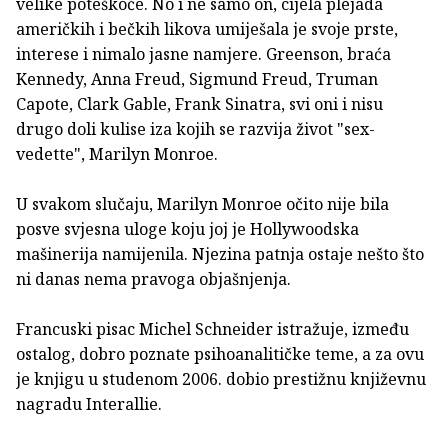
velike poteškoće. No i ne samo on, cijela plejada
američkih i bečkih likova umiješala je svoje prste,
interese i nimalo jasne namjere. Greenson, braća
Kennedy, Anna Freud, Sigmund Freud, Truman
Capote, Clark Gable, Frank Sinatra, svi oni i nisu
drugo doli kulise iza kojih se razvija život "sex-
vedette", Marilyn Monroe.
U svakom slučaju, Marilyn Monroe očito nije bila
posve svjesna uloge koju joj je Hollywoodska
mašinerija namijenila. Njezina patnja ostaje nešto što
ni danas nema pravoga objašnjenja.
Francuski pisac Michel Schneider istražuje, između
ostalog, dobro poznate psihoanalitičke teme, a za ovu
je knjigu u studenom 2006. dobio prestižnu književnu
nagradu Interallie.