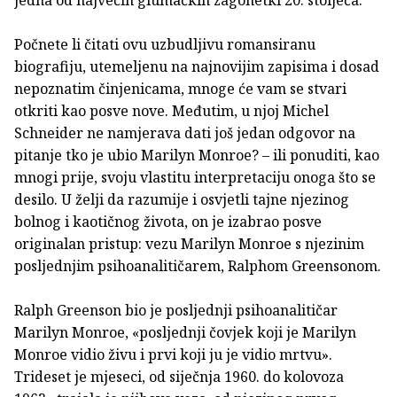
Počnete li čitati ovu uzbudljivu romansiranu
biografiju, utemeljenu na najnovijim zapisima i dosad
nepoznatim činjenicama, mnoge će vam se stvari
otkriti kao posve nove. Međutim, u njoj Michel
Schneider ne namjerava dati još jedan odgovor na
pitanje tko je ubio Marilyn Monroe? – ili ponuditi, kao
mnogi prije, svoju vlastitu interpretaciju onoga što se
desilo. U želji da razumije i osvjetli tajne njezinog
bolnog i kaotičnog života, on je izabrao posve
originalan pristup: vezu Marilyn Monroe s njezinim
posljednjim psihoanalitičarem, Ralphom Greensonom.
Ralph Greenson bio je posljednji psihoanalitičar
Marilyn Monroe, «posljednji čovjek koji je Marilyn
Monroe vidio živu i prvi koji ju je vidio mrtvu».
Trideset je mjeseci, od siječnja 1960. do kolovoza