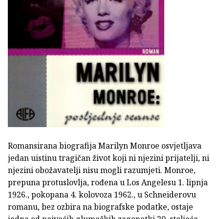
Romansirana biografija Marilyn Monroe osvjetljava
jedan uistinu tragičan život koji ni njezini prijatelji, ni
njezini obožavatelji nisu mogli razumjeti. Monroe,
prepuna protuslovlja, rođena u Los Angelesu 1. lipnja
1926., pokopana 4. kolovoza 1962., u Schneiderovu
romanu, bez ozbira na biografske podatke, ostaje
jedna od najvećih glumačkih zagonetki 20. stoljeća.