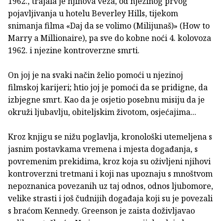
1962., trajala je njihova veza, od njezinog prvog
pojavljivanja u hotelu Beverley Hills, tijekom
snimanja filma «Daj da se volimo (Milijunaš)» (How to
Marry a Millionaire), pa sve do kobne noći 4. kolovoza
1962. i njezine kontroverzne smrti.
On joj je na svaki način želio pomoći u njezinoj
filmskoj karijeri; htio joj je pomoći da se pridigne, da
izbjegne smrt. Kao da je osjetio posebnu misiju da je
okruži ljubavlju, obiteljskim životom, osjećajima...
Kroz knjigu se nižu poglavlja, kronološki utemeljena s
jasnim postavkama vremena i mjesta događanja, s
povremenim prekidima, kroz koja su oživljeni njihovi
kontroverzni tretmani i koji nas upoznaju s mnoštvom
nepoznanica povezanih uz taj odnos, odnos ljubomore,
velike strasti i još čudnijih događaja koji su je povezali
s braćom Kennedy. Greenson je zaista doživljavao