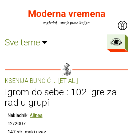
Moderna vremena
Pogledaj... sve je puno knjiga.
Sve teme
KSENIJA BUNČIĆ ... [ET AL.]
Igrom do sebe : 102 igre za
rad u grupi
Nakladnik:
Alinea
12/2007.
147 str., meki uvez