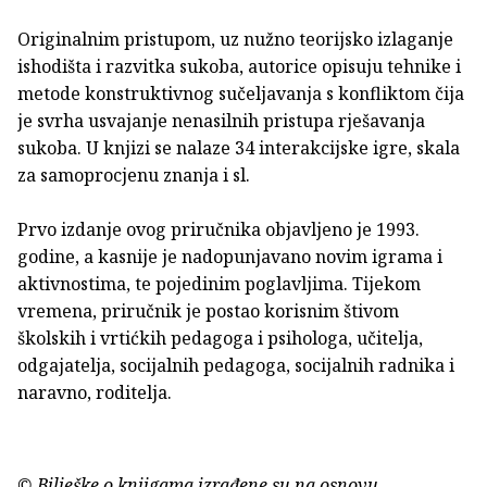
Originalnim pristupom, uz nužno teorijsko izlaganje
ishodišta i razvitka sukoba, autorice opisuju tehnike i
metode konstruktivnog sučeljavanja s konfliktom čija
je svrha usvajanje nenasilnih pristupa rješavanja
sukoba. U knjizi se nalaze 34 interakcijske igre, skala
za samoprocjenu znanja i sl.
Prvo izdanje ovog priručnika objavljeno je 1993.
godine, a kasnije je nadopunjavano novim igrama i
aktivnostima, te pojedinim poglavljima. Tijekom
vremena, priručnik je postao korisnim štivom
školskih i vrtićkih pedagoga i psihologa, učitelja,
odgajatelja, socijalnih pedagoga, socijalnih radnika i
naravno, roditelja.
© Bilješke o knjigama izrađene su na osnovu