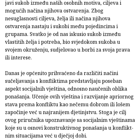
javi sukob između naših osobnih motiva, ciljeva i
mogućih načina njihova ostvarenja. Zbog
nesuglasnosti ci­ljeva, želja ili načina njihova
ostvarenja nastaju i sukobi među pojedincima i
grupama. Svatko je od nas iskusio sukob između
vlastitih želja i potreba, bio svjedokom sukoba u
svojem okruženju, sudjelovao u borbi za svoja prava
ili inte­rese.
Danas je općenito prihvaćeno da različiti načini
sučeljavanja s konfliktima predstavljaju poseban
aspekt socijalnih vješti­na, odnosno naučenih oblika
ponašanja. Učenje ovih vješti­na i razvijanje apriornog
stava prema konfliktu kao nečemu dobrom ili lošem
započinje već u najranijem djetinjstvu. Sto­ga je cilj
ovog priručnika upoznavanje sa socijalnim vještina­ma
koje su u osnovi konstruktivnog ponašanja u konflikt­
nim situacijama već u dječjoj dobi.