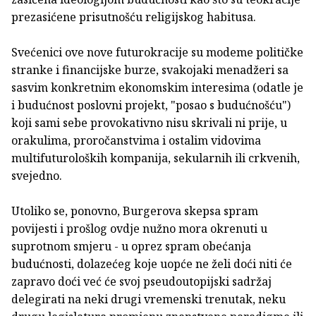
prezasićene prisutnošću religijskog habitusa.
Svećenici ove nove futurokracije su modeme političke
stranke i financijske burze, svakojaki menadžeri sa
sasvim konkretnim ekonomskim interesima (odatle je
i budućnost poslovni projekt, "posao s budućnošću")
koji sami sebe provokativno nisu skrivali ni prije, u
orakulima, proročanstvima i ostalim vidovima
multifuturoloških kompanija, sekularnih ili crkvenih,
svejedno.
Utoliko se, ponovno, Burgerova skepsa spram
povijesti i prošlog ovdje nužno mora okrenuti u
suprotnom smjeru - u oprez spram obećanja
budućnosti, dolazećeg koje uopće ne želi doći niti će
zapravo doći već će svoj pseudoutopijski sadržaj
delegirati na neki drugi vremenski trenutak, neku