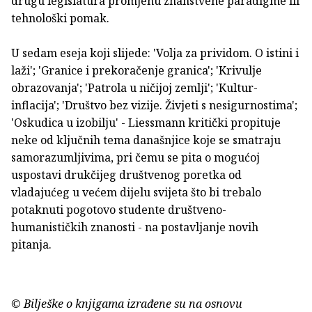
drugu legislatura promjenu znanstvene paradigme ili
tehnološki pomak.
U sedam eseja koji slijede: 'Volja za prividom. O istini i
laži'; 'Granice i prekoračenje granica'; 'Krivulje
obrazovanja'; 'Patrola u ničijoj zemlji'; 'Kultur-
inflacija'; 'Društvo bez vizije. Živjeti s nesigurnostima';
'Oskudica u izobilju' - Liessmann kritički propituje
neke od ključnih tema današnjice koje se smatraju
samorazumljivima, pri čemu se pita o mogućoj
uspostavi drukčijeg društvenog poretka od
vladajućeg u većem dijelu svijeta što bi trebalo
potaknuti pogotovo studente društveno-
humanističkih znanosti - na postavljanje novih
pitanja.
© Bilješke o knjigama izrađene su na osnovu