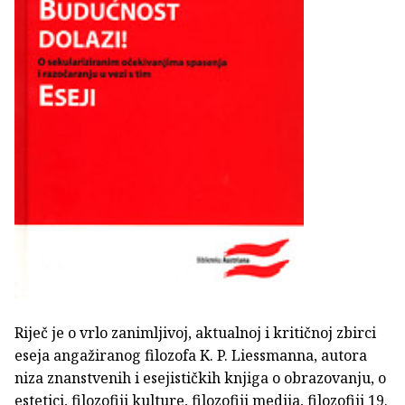
Riječ je o vrlo zanimljivoj, aktualnoj i kritičnoj zbirci
eseja angažiranog filozofa K. P. Liessmanna, autora
niza znanstvenih i esejističkih knjiga o obrazovanju, o
estetici, filozofiji kulture, filozofiji medija, filozofiji 19.