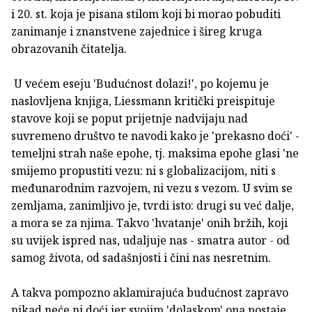
i 20. st. koja je pisana stilom koji bi morao pobuditi
zanimanje i znanstvene zajednice i šireg kruga
obrazovanih čitatelja.
U većem eseju 'Budućnost dolazi!', po kojemu je
naslovljena knjiga, Liessmann kritički preispituje
stavove koji se poput prijetnje nadvijaju nad
suvremeno društvo te navodi kako je 'prekasno doći' -
temeljni strah naše epohe, tj. maksima epohe glasi 'ne
smijemo propustiti vezu: ni s globalizacijom, niti s
međunarodnim razvojem, ni vezu s vezom. U svim se
zemljama, zanimljivo je, tvrdi isto: drugi su već dalje,
a mora se za njima. Takvo 'hvatanje' onih bržih, koji
su uvijek ispred nas, udaljuje nas - smatra autor - od
samog života, od sadašnjosti i čini nas nesretnim.
A takva pompozno aklamirajuća budućnost zapravo
nikad neće ni doći jer svojim 'dolaskom' ona postaje