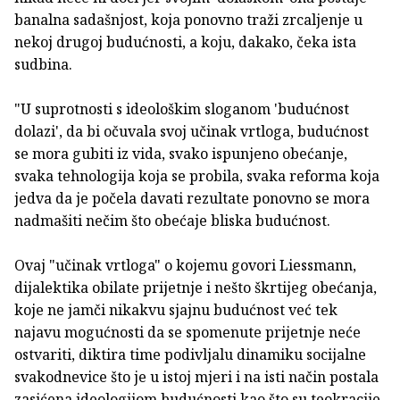
banalna sadašnjost, koja ponovno traži zrcaljenje u
nekoj drugoj budućnosti, a koju, dakako, čeka ista
sudbina.
"U suprotnosti s ideološkim sloganom 'budućnost
dolazi', da bi očuvala svoj učinak vrtloga, budućnost
se mora gubiti iz vida, svako ispunjeno obećanje,
svaka tehnologija koja se probila, svaka reforma koja
jedva da je počela davati rezultate ponovno se mora
nadmašiti nečim što obećaje bliska budućnost.
Ovaj "učinak vrtloga" o kojemu govori Liessmann,
dijalektika obilate prijetnje i nešto škrtijeg obećanja,
koje ne jamči nikakvu sjajnu budućnost već tek
najavu mogućnosti da se spomenute prijetnje neće
ostvariti, diktira time podivljalu dinamiku socijalne
svakodnevice što je u istoj mjeri i na isti način postala
zasićena ideologijom budućnosti kao što su teokracije