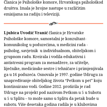
Članica je Psihološke komore, Hrvatskoga psihološkod
društva. Imala je brojne nastupe u različitim
emisijama na radiju i televiziji.
Ljubica Uvodić Vranić
članica je Hrvatske
Psihološke komore, samostalni je konzultant-
komunikolog u poduzećima, u medicini rada -
psiholog, savjetnik u individualnom, obiteljskom i
grupnom radu. Kreirala i vodila edukativni i
antistresni program za menadžere, za učitelje,
liječnike, medicinske sestre i tehničare i primjenjivala
ga u 16 poduzeća. Osnovala je 1997. godine Udrugu za
unapređivanje obiteljskog života “Petkom u pet” koju
kontinuirano vodi. Godine 2012. proširila je rad
Udruge na projekt pod nazivom Petkom u 5 u Subotu
u 5 u Splitu – to može samo u Splitu da petak bude u
subotu. Više desetaka godina radila je u klubovima