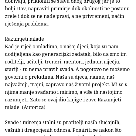
dobivaju, prikloniti se stavu onog drugog jer je to
bolji stav, napraviti primirje dok okolnosti ne postanu
zrele i dok se ne nađe pravi, a ne privremeni, način
rješenja problema.
Razumjeti mlade
Kad je riječ o mladima, o našoj djeci, koja su nam
dodijeljena kao generacijski zadatak, bilo da smo im
roditelji, učitelji, treneri, mentori, jednom riječju,
stariji - tu nema pravih svađa. A pogotovo ne možemo
govoriti o prekidima. Naša su djeca, naime, naš
najvažniji, trajni, zapravo naš životni projekt. Mi se s
njima manje svađamo i mirimo, a više ih nastojimo
razumjeti. Zato se ovaj dio knjige i zove Razumjeti
mlade. (Autorica)
Svađe i mirenja stalni su pratitelji naših slučajnih,
važnih i dragocjenih odnosa. Pomiriti se nakon što