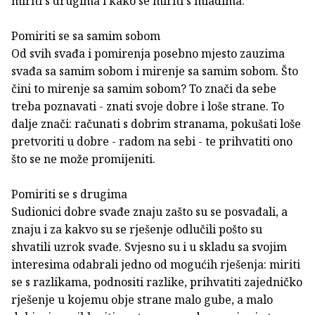
miriti s drugima i kako se miriti s mladima.
Pomiriti se sa samim sobom
Od svih svađa i pomirenja posebno mjesto zauzima
svađa sa samim sobom i mirenje sa samim sobom. Što
čini to mirenje sa samim sobom? To znači da sebe
treba poznavati - znati svoje dobre i loše strane. To
dalje znači: računati s dobrim stranama, pokušati loše
pretvoriti u dobre - radom na sebi - te prihvatiti ono
što se ne može promijeniti.
Pomiriti se s drugima
Sudionici dobre svađe znaju zašto su se posvađali, a
znaju i za kakvo su se rješenje odlučili pošto su
shvatili uzrok svađe. Svjesno su i u skladu sa svojim
interesima odabrali jedno od mogućih rješenja: miriti
se s razlikama, podnositi razlike, prihvatiti zajedničko
rješenje u kojemu obje strane malo gube, a malo