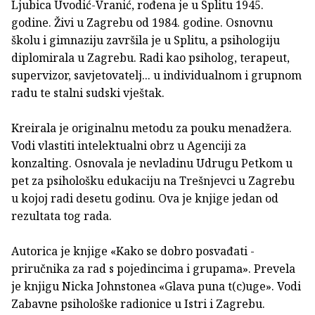
Ljubica Uvodić-Vranić, rođena je u Splitu 1945.
godine. Živi u Zagrebu od 1984. godine. Osnovnu
školu i gimnaziju završila je u Splitu, a psihologiju
diplomirala u Zagrebu. Radi kao psiholog, terapeut,
supervizor, savjetovatelj... u individualnom i grupnom
radu te stalni sudski vještak.
Kreirala je originalnu metodu za pouku menadžera.
Vodi vlastiti intelektualni obrz u Agenciji za
konzalting. Osnovala je nevladinu Udrugu Petkom u
pet za psihološku edukaciju na Trešnjevci u Zagrebu
u kojoj radi desetu godinu. Ova je knjige jedan od
rezultata tog rada.
Autorica je knjige «Kako se dobro posvađati -
priručnika za rad s pojedincima i grupama». Prevela
je knjigu Nicka Johnstonea «Glava puna t(c)uge». Vodi
Zabavne psihološke radionice u Istri i Zagrebu.