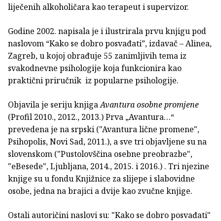
liječenih alkoholičara kao terapeut i supervizor.
Godine 2002. napisala je i ilustrirala prvu knjigu pod
naslovom “Kako se dobro posvađati”, izdavač – Alinea,
Zagreb, u kojoj obrađuje 55 zanimljivih tema iz
svakodnevne psihologije koja funkcionira kao
praktični priručnik iz popularne psihologije.
Objavila je seriju knjiga
Avantura osobne promjene
(Profil 2010., 2012., 2013.) Prva „Avantura…“
prevedena je na srpski ("Avantura lične promene",
Psihopolis, Novi Sad, 2011.), a sve tri objavljene su na
slovenskom ("Pustolovščina osebne preobrazbe",
"eBesede", Ljubljana, 2014., 2015. i 2016.) . Tri njezine
knjige su u fondu Knjižnice za slijepe i slabovidne
osobe, jedna na brajici a dvije kao zvučne knjige.
Ostali autoričini naslovi su: "Kako se dobro posvađati"