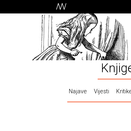
Knjig
Najave
Vijesti
Kritik