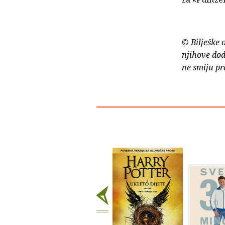
© Bilješke 
njihove dod
ne smiju pr