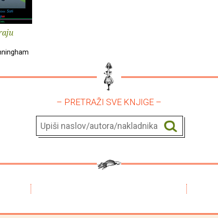
raju
nningham
– PRETRAŽI SVE KNJIGE –