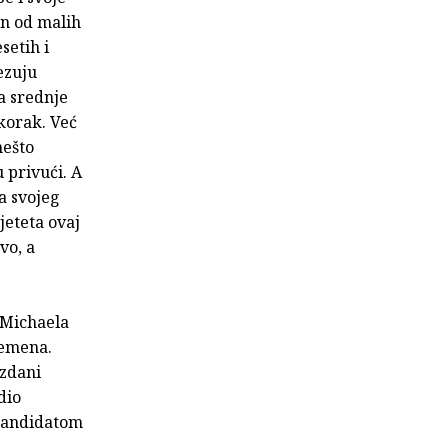
an od malih
setih i
ezuju
a srednje
 korak. Već
nešto
u privući. A
a svojeg
eteta ovaj
vo, a
 Michaela
remena.
ezdani
dio
kandidatom