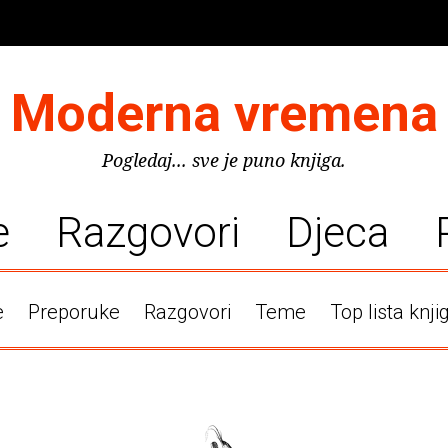
Moderna vremena
Pogledaj... sve je puno knjiga.
e
Razgovori
Djeca
e
Preporuke
Razgovori
Teme
Top lista knji