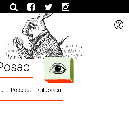
Posao
ga
Podcast
Čitaonica