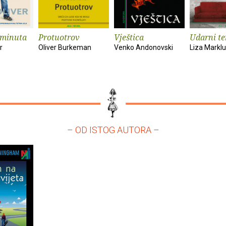
 minuta
Protuotrov
Vještica
Udarni t
r
Oliver Burkeman
Venko Andonovski
Liza Markl
– OD ISTOG AUTORA –