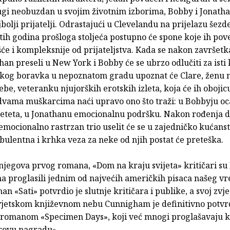
ugi neobuzdan u svojim životnim izborima, Bobby i Jonath
bolji prijatelji. Odrastajući u Clevelandu na prijelazu šezde
ih godina prošloga stoljeća postupno će spone koje ih pov
šće i kompleksnije od prijateljstva. Kada se nakon završetk
han preseli u New York i Bobby će se ubrzo odlučiti za isti
kog boravka u nepoznatom gradu upoznat će Clare, ženu 
sebe, veteranku njujorških erotskih izleta, koja će ih obojic
 dvama muškarcima naći upravo ono što traži: u Bobbyju oc
eteta, u Jonathanu emocionalnu podršku. Nakon rođenja dj
emocionalno rastrzan trio uselit će se u zajedničko kućanst
bulentna i krhka veza za neke od njih postat će preteška.
njegova prvog romana, «Dom na kraju svijeta» kritičari su
 proglasili jednim od najvećih američkih pisaca našeg v
n «Sati» potvrdio je slutnje kritičara i publike, a svoj zvj
svjetskom književnom nebu Cunnigham je definitivno potvr
 romanom «Specimen Days», koji već mnogi proglašavaju 
erovu nagradu».