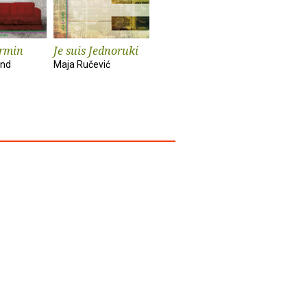
ermin
Je suis Jednoruki
X
Nisam
und
Maja Ručević
Želimir Periš
Natalija Mil