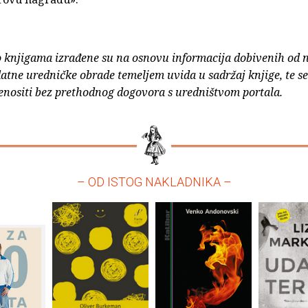
o knjigama izrađene su na osnovu informacija dobivenih od 
atne uredničke obrade temeljem uvida u sadržaj knjige, te s
enositi bez prethodnog dogovora s uredništvom portala.
– OD ISTOG NAKLADNIKA –