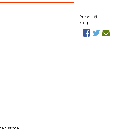
Preporuči
knjigu
e i svoje