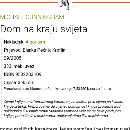
MICHAEL CUNNINGHAM
Dom na kraju svijeta
Nakladnik:
Algoritam
Prijevod: Blanka Pečnik Kroflin
09/2005.
333, meki uvez
ISBN 9532203109
Cijena: 3.85 eur
Preračunato po fiksnom tečaju konverzije 7,53450 kuna za 1 euro
Cijene knjiga su informativnog karaktera, navodimo prvu cijenu po izlasku
knjige iz tiska. Preporučamo da cijene i dostupnost knjiga provjerite kod
nakladnika ili u knjižarama! Moderna vremena više se ne bave prodajom
knjiga, potražite ih u knjižarama, antikvarijatima ili u knjižnicama.
uno različitih karaktera, jedan povučen i nesiguran u seb