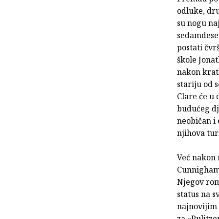
odluke, dr
su nogu naj
sedamdeset
postati čvr
škole Jonat
nakon krat
stariju od 
Clare će u
budućeg dj
neobičan i 
njihova tur
Već nakon 
Cunnighama
Njegov roma
status na 
najnovijim
za «Pulitz