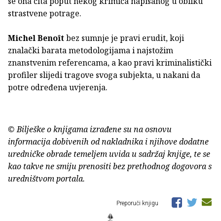
se ona čita poput nekog krimića napisanog u obliku
strastvene potrage.
Michel Benoît
bez sumnje je pravi erudit, koji
znalački barata metodologijama i najstožim
znanstvenim referencama, a kao pravi kriminalistički
profiler slijedi tragove svoga subjekta, u nakani da
potre određena uvjerenja.
© Bilješke o knjigama izrađene su na osnovu
informacija dobivenih od nakladnika i njihove dodatne
uredničke obrade temeljem uvida u sadržaj knjige, te se
kao takve ne smiju prenositi bez prethodnog dogovora s
uredništvom portala.
Preporuči knjigu