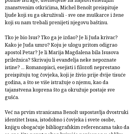
pomne istrage, utemeljene na najsuvremenijim
znanstvenim otkrićima, Michel Benoît preispituje
ljude koji su ga okruživali - sve one muškarce i žene
koji su nam trebali prenijeti njegovu baštinu.
Tko je bio Isus? Tko ga je izdao? Je li Juda krivac?
Kako je Juda umro? Koju je ulogu pritom odigrao
apostol Petar? Je li Marija Magdalena bila Isusova
priležnica? Skrivaju li evanđelja neke nepoznate
istine? ... Romanopisci, esejisti i filozofi neprestano
preispituju tog čovjeka, koji je živio prije dvije tisuće
godina, a što se više istražuje o njemu, kao da
tajanstvena koprena što ga okružuje postaje sve
gušća.
Već na prvim stranicama Benoît uspostavlja dvostruki
identitet Isusa, istodobno i čovjeka i svete osobe,
knjigu obogaćuje bibliografskim referencama tako da