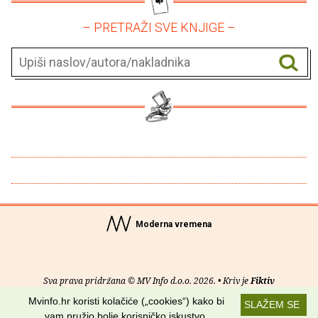
– PRETRAŽI SVE KNJIGE –
Moderna vremena
Sva prava pridržana © MV Info d.o.o. 2026. • Kriv je
Fiktiv
Mvinfo.hr koristi kolačiće („cookies“) kako bi
SLAŽEM SE
O nama
•
Pomoć
•
Uvjeti korištenja
•
RSS kanali
vam pružio bolje korisničko iskustvo.