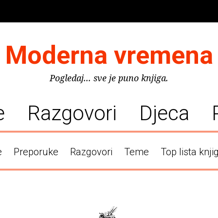
Moderna vremena
Pogledaj... sve je puno knjiga.
e
Razgovori
Djeca
e
Preporuke
Razgovori
Teme
Top lista knji