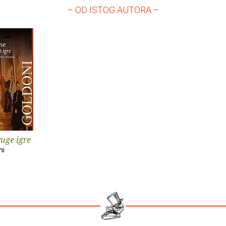
– OD ISTOG AUTORA –
ruge igre
ni