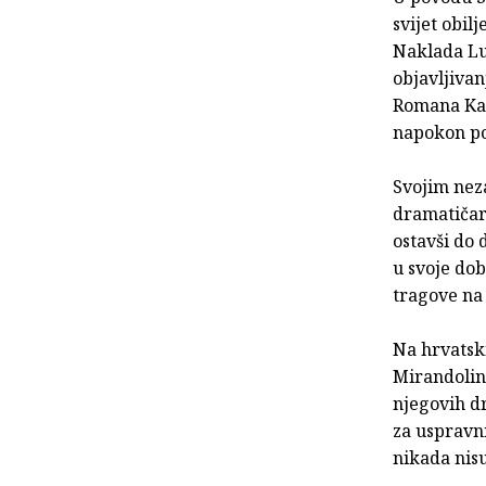
svijet obil
Naklada Luk
objavljivan
Romana Karl
napokon po
Svojim nez
dramatičar 
ostavši do 
u svoje dob
tragove na
Na hrvatsk
Mirandolin
njegovih dr
za uspravn
nikada nis