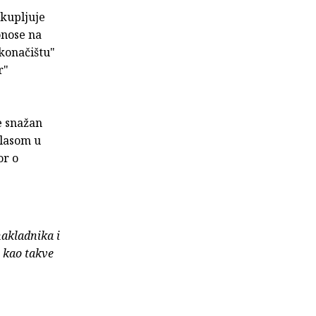
skupljuje
onose na
 konačištu"
r"
e snažan
glasom u
or o
nakladnika i
e kao takve