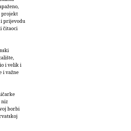
zapaženo,
 projekt
 i prijevodu
i čitaoci
nski
alište,
 i velik i
e i važne
ničarke
 niz
voj borbi
rvatskoj