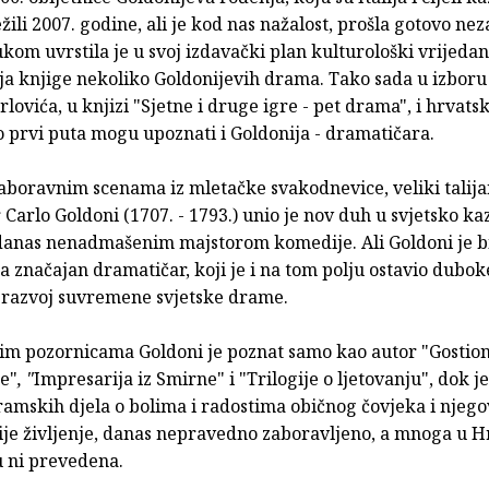
ježili 2007. godine, ali je kod nas nažalost, prošla gotovo ne
om uvrstila je u svoj izdavački plan kulturološki vrijedan
ja knjige nekoliko Goldonijevih drama. Tako sada u izboru
ovića, u knjizi "Sjetne i druge igre - pet drama", i hrvatsk
 prvi puta mogu upoznati i Goldonija - dramatičara.
aboravnim scenama iz mletačke svakodnevice, veliki talija
Carlo Goldoni (1707. - 1793.) unio je nov duh u svjetsko kaz
danas nenadmašenim majstorom komedije. Ali Goldoni je bio
a značajan dramatičar, koji je i na tom polju ostavio dubok
 razvoj suvremene svjetske drame.
im pozornicama Goldoni je poznat samo kao autor "Gostio
e"
, "
Impresarija iz Smirne" i "Trilogije o ljetovanju", dok je
amskih djela o bolima i radostima običnog čovjeka i njego
ije življenje, danas nepravedno zaboravljeno, a mnoga u H
u ni prevedena.