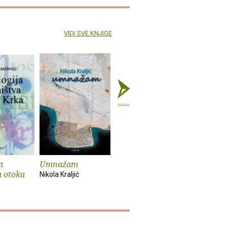
VIDI SVE KNJIGE
a
Umnažam
Negdje iza duge
Barka na
a otoka
Nikola Kraljić
Zvonko Todorovski
Nikola Kralj