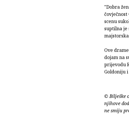
"Dobra žena
čovječnost 
scenu sukob
suptilna je
majstorska
Ove drame 
dojam na s
prijevodu 
Goldoniju i
© Bilješke 
njihove dod
ne smiju pr