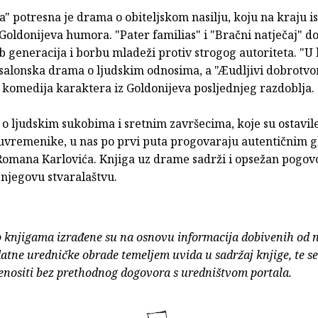
" potresna je drama o obiteljskom nasilju, koju na kraju i
Goldonijeva humora. "Pater familias" i "Bračni natječaj" d
 generacija i borbu mladeži protiv strogog autoriteta. "U
 salonska drama o ljudskim odnosima, a "Æudljivi dobrotvo
 komedija karaktera iz Goldonijeva posljednjeg razdoblja.
o ljudskim sukobima i sretnim završecima, koje su ostavil
uvremenike, u nas po prvi puta progovaraju autentičnim 
Romana Karlovića. Knjiga uz drame sadrži i opsežan pogov
 njegovu stvaralaštvu.
o knjigama izrađene su na osnovu informacija dobivenih od 
atne uredničke obrade temeljem uvida u sadržaj knjige, te s
enositi bez prethodnog dogovora s uredništvom portala.