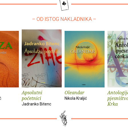
– OD ISTOG NAKLADNIKA –
Apsolutni
Oleandar
Antologij
početnici
pjesništv
ć
Nikola Kraljić
Krka
Jadranko Bitenc