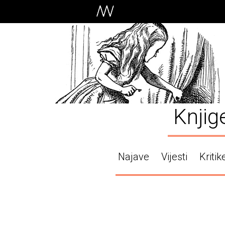
Knjig
Najave
Vijesti
Kritik