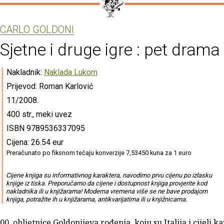
CARLO GOLDONI
Sjetne i druge igre : pet drama
Nakladnik:
Naklada Lukom
Prijevod: Roman Karlović
11/2008.
400 str., meki uvez
ISBN 9789536337095
Cijena: 26.54 eur
Preračunato po fiksnom tečaju konverzije 7,53450 kuna za 1 euro
Cijene knjiga su informativnog karaktera, navodimo prvu cijenu po izlasku
knjige iz tiska. Preporučamo da cijene i dostupnost knjiga provjerite kod
nakladnika ili u knjižarama! Moderna vremena više se ne bave prodajom
knjiga, potražite ih u knjižarama, antikvarijatima ili u knjižnicama.
0. obljetnice Goldonijeva rođenja, koju su Italija i cijeli ka