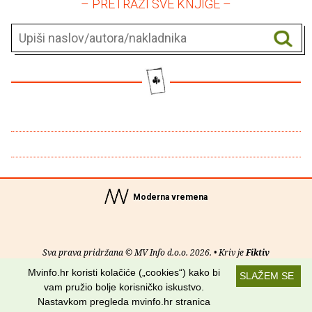
– PRETRAŽI SVE KNJIGE –
Moderna vremena
Sva prava pridržana © MV Info d.o.o. 2026. • Kriv je
Fiktiv
Mvinfo.hr koristi kolačiće („cookies“) kako bi
SLAŽEM SE
O nama
•
Pomoć
•
Uvjeti korištenja
•
RSS kanali
vam pružio bolje korisničko iskustvo.
Nastavkom pregleda mvinfo.hr stranica
Potraži nas na: