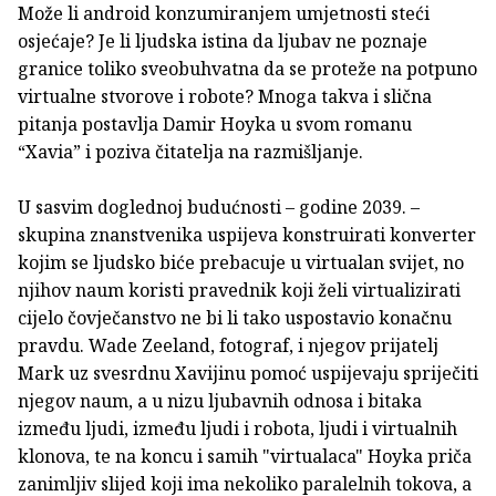
Može li android konzumiranjem umjetnosti steći
osjećaje? Je li ljudska istina da ljubav ne poznaje
granice toliko sveobuhvatna da se proteže na potpuno
virtualne stvorove i robote? Mnoga takva i slična
pitanja postavlja Damir Hoyka u svom romanu
“Xavia” i poziva čitatelja na razmišljanje.
U sasvim doglednoj budućnosti – godine 2039. –
skupina znanstvenika uspijeva konstruirati konverter
kojim se ljudsko biće prebacuje u virtualan svijet, no
njihov naum koristi pravednik koji želi virtualizirati
cijelo čovječanstvo ne bi li tako uspostavio konačnu
pravdu. Wade Zeeland, fotograf, i njegov prijatelj
Mark uz svesrdnu Xavijinu pomoć uspijevaju spriječiti
njegov naum, a u nizu ljubavnih odnosa i bitaka
između ljudi, između ljudi i robota, ljudi i virtualnih
klonova, te na koncu i samih "virtualaca" Hoyka priča
zanimljiv slijed koji ima nekoliko paralelnih tokova, a