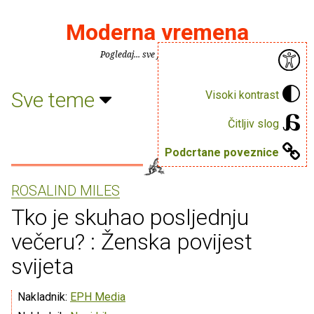
Moderna vremena
Pogledaj... sve je puno knjiga.
Sve teme
Visoki kontrast
Čitljiv slog
Podcrtane poveznice
ROSALIND MILES
Tko je skuhao posljednju
večeru? : Ženska povijest
svijeta
Nakladnik:
EPH Media