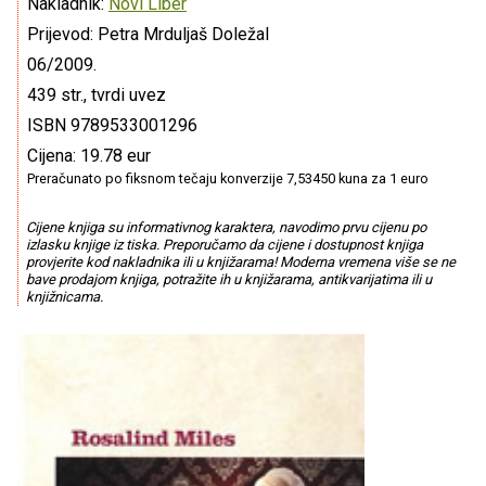
Nakladnik:
Novi Liber
Prijevod: Petra Mrduljaš Doležal
06/2009.
439 str., tvrdi uvez
ISBN 9789533001296
Cijena: 19.78 eur
Preračunato po fiksnom tečaju konverzije 7,53450 kuna za 1 euro
Cijene knjiga su informativnog karaktera, navodimo prvu cijenu po
izlasku knjige iz tiska. Preporučamo da cijene i dostupnost knjiga
provjerite kod nakladnika ili u knjižarama! Moderna vremena više se ne
bave prodajom knjiga, potražite ih u knjižarama, antikvarijatima ili u
knjižnicama.