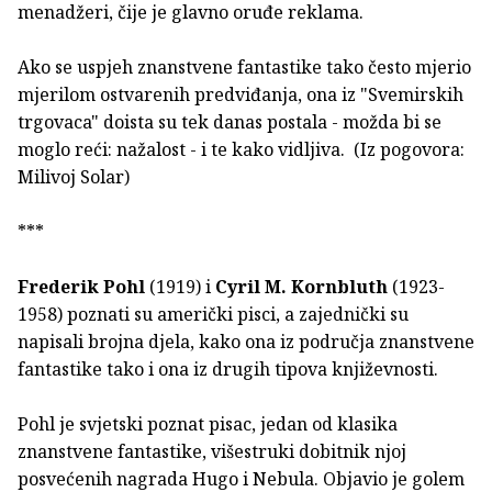
menadžeri, čije je glavno oruđe reklama.
Ako se uspjeh znanstvene fantastike tako često mjerio
mjerilom ostvarenih predviđanja, ona iz "Svemirskih
trgovaca" doista su tek danas postala - možda bi se
moglo reći: nažalost - i te kako vidljiva. (Iz pogovora:
Milivoj Solar)
***
Frederik Pohl
(1919) i
Cyril M. Kornbluth
(1923-
1958) poznati su američki pisci, a zajednički su
napisali brojna djela, kako ona iz područja znanstvene
fantastike tako i ona iz drugih tipova književnosti.
Pohl je svjetski poznat pisac, jedan od klasika
znanstvene fantastike, višestruki dobitnik njoj
posvećenih nagrada Hugo i Nebula. Objavio je golem