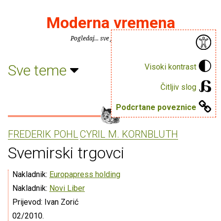
Moderna vremena
Pogledaj... sve je puno knjiga.
Sve teme
Visoki kontrast
Čitljiv slog
Podcrtane poveznice
FREDERIK POHL
CYRIL M. KORNBLUTH
Svemirski trgovci
Nakladnik:
Europapress holding
Nakladnik:
Novi Liber
Prijevod: Ivan Zorić
02/2010.