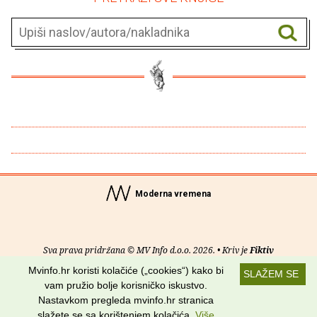
Moderna vremena
Sva prava pridržana © MV Info d.o.o. 2026. • Kriv je
Fiktiv
Mvinfo.hr koristi kolačiće („cookies“) kako bi
SLAŽEM SE
O nama
•
Pomoć
•
Uvjeti korištenja
•
RSS kanali
vam pružio bolje korisničko iskustvo.
Nastavkom pregleda mvinfo.hr stranica
Potraži nas na:
slažete se sa korištenjem kolačića.
Više