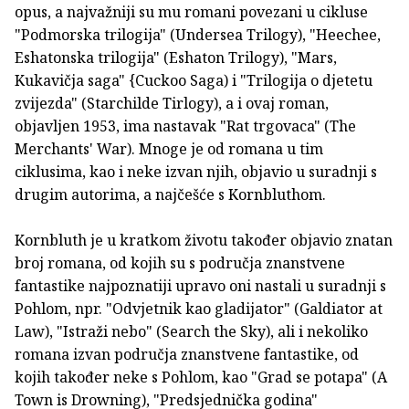
opus, a najvažniji su mu romani povezani u cikluse
"Podmorska trilogija" (Undersea Trilogy), "Heechee,
Eshatonska trilogija" (Eshaton Trilogy), "Mars,
Kukavičja saga" {Cuckoo Saga) i "Trilogija o djetetu
zvijezda" (Starchilde Tirlogy), a i ovaj roman,
objavljen 1953, ima nastavak "Rat trgovaca" (The
Merchants' War). Mnoge je od romana u tim
ciklusima, kao i neke izvan njih, objavio u suradnji s
drugim autorima, a najčešće s Kornbluthom.
Kornbluth je u kratkom životu također objavio znatan
broj romana, od kojih su s područja znanstvene
fantastike najpoznatiji upravo oni nastali u suradnji s
Pohlom, npr. "Odvjetnik kao gladijator" (Galdiator at
Law), "Istraži nebo" (Search the Sky), ali i nekoliko
romana izvan područja znanstvene fantastike, od
kojih također neke s Pohlom, kao "Grad se potapa" (A
Town is Drowning), "Predsjednička godina"